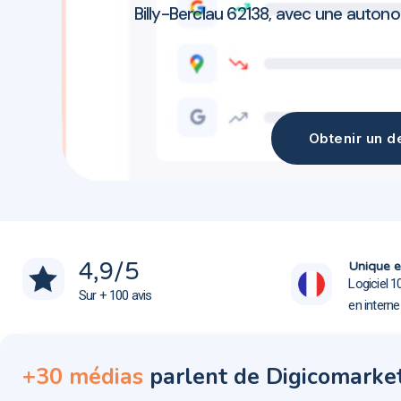
Billy-Berclau 62138, avec une auton
Obtenir un de
Agence communication Billy-Berclau 62138
Agence communication Billy-Berclau 62138
4,9
/5
Unique e
Logiciel 1
Sur + 100 avis
en intern
+30 médias
parlent de Digicomarke