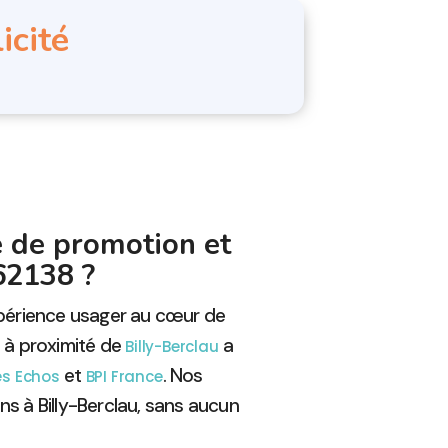
icité
e de promotion et
 62138 ?
xpérience usager au cœur de
e à proximité de
a
Billy-Berclau
et
. Nos
es Echos
BPI France
s à Billy-Berclau, sans aucun