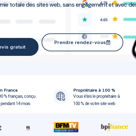
omie totale des sites web, sans engagement et avec des
Agence communication Billy-Berclau 62138
Prendre rendez-vous
vis gratuit
Agence communication Billy-Be
Agence communication Billy-Be
n France
Propriétaire à 100 %
00 % français, conçu
Vous êtes le propriétaire à
e pendant 14 mois
100 % de votre site web
t