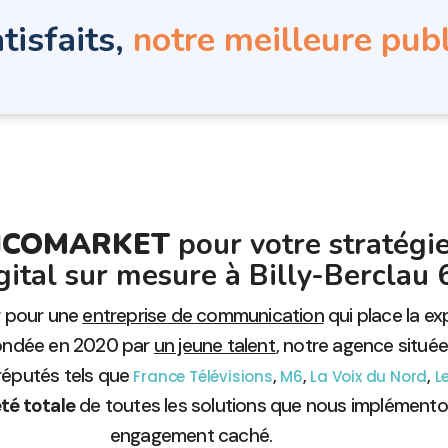
tisfaits,
notre meilleure publ
IGICOMARKET
pour votre stratégi
igital sur mesure à Billy-Berclau
er pour une
entreprise de communication
qui place la e
 Fondée en 2020 par
un jeune talent
, notre agence situé
 réputés tels que
,
,
,
France Télévisions
M6
La Voix du Nord
L
té totale
de toutes les solutions que nous implémenton
engagement caché.