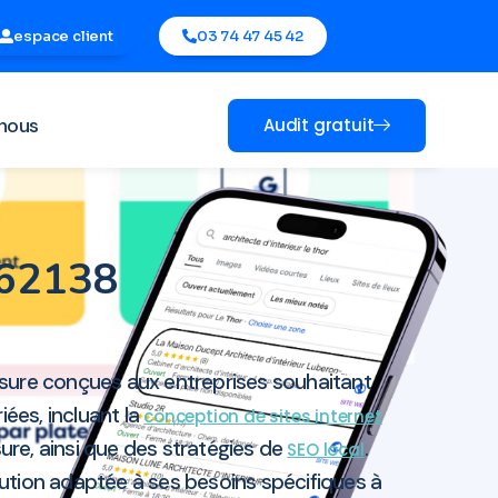
espace client
03 74 47 45 42
nous
Audit gratuit
u 62138
mesure conçues aux entreprises souhaitant
iées, incluant la
conception de sites internet
ure, ainsi que des stratégies de
.
SEO local
lution adaptée à ses besoins spécifiques à