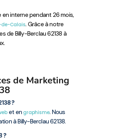
e en interne pendant 26 mois,
. Grâce à notre
-de-Calais
 de Billy-Berclau 62138 à
x.
ces de Marketing
138
2138 ?
et en
. Nous
 web
graphisme
ion à Billy-Berclau 62138.
8 ?