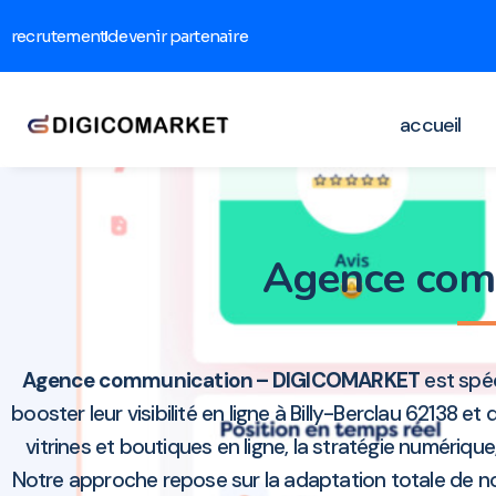
recrutement
devenir partenaire
accueil
Agence com
Agence communication – DIGICOMARKET
est spéc
booster leur visibilité en ligne à Billy-Berclau 62138 
vitrines et boutiques en ligne, la stratégie numériq
Notre approche repose sur la adaptation totale de no