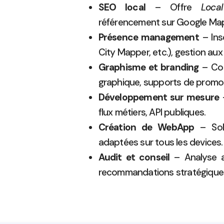
SEO local
– Offre
Loca
référencement sur Google Map
Présence management
– Insc
City Mapper, etc.), gestion au
Graphisme et branding
– Conc
graphique, supports de promot
Développement sur mesure
–
flux métiers, API publiques.
Création de WebApp
– Solu
adaptées sur tous les devices.
Audit et conseil
– Analyse a
recommandations stratégiques 