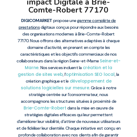
impact Digitale à Brie-
Comte-Robert 77170
DIGICOMARKET
propose une
gamme complète de
prestations
digitaux conçus pour répondre aux besoins
des organisations modernes à Brie-Comte-Robert
77170. Nous offrons des alternatives adaptées à chaque
domaine d’activité, en prenant en compte les
caractéristiques et les objectifs commerciaux de nos
Seine-et-
collaborateurs dans la région Seine-et-Marne
Marne
création et la
. Nos services incluent la
gestion de sites web
optimisation SEO local
, l’
, la
développement de
création graphique et le
solutions logicielles sur mesure
. Grâce à notre
stratégie centrée sur l’consommateur, nous
accompagnons les structures situées à proximité de
Brie-Comte-Robert
dans la mise en œuvre de
stratégies digitales efficaces qui leur permettent
d’améliorer leur visibilité, d’attirer de nouveaux utilisateurs
et de fidéliser leur clientèle. Chaque initiative est conçu en
profonde collaboration avec nos clients afin de garantir