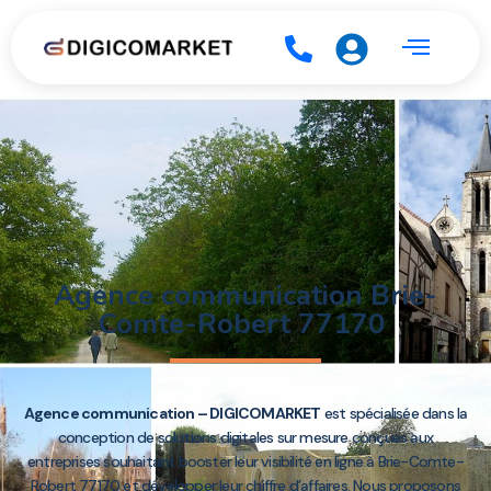
Agence communication Brie-
Comte-Robert 77170
Agence communication – DIGICOMARKET
est spécialisée dans la
conception de solutions digitales sur mesure conçues aux
entreprises souhaitant booster leur visibilité en ligne à Brie-Comte-
Robert 77170 et développer leur chiffre d’affaires. Nous proposons