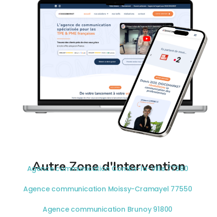
Autre Zone d'Intervention
Agence communication Combs-la-Ville 77380
Agence communication Moissy-Cramayel 77550
Agence communication Brunoy 91800