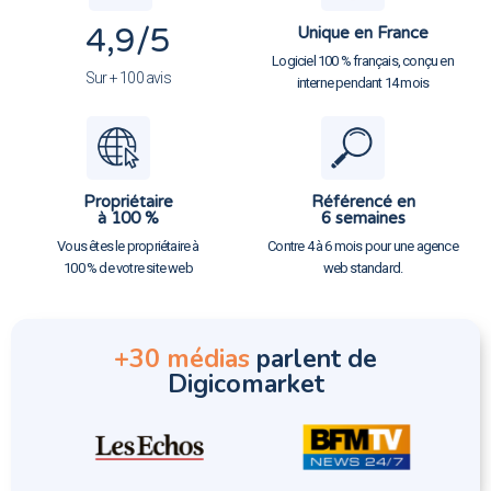
4,9
/5
Unique en France
Logiciel 100 % français, conçu en
Sur + 100 avis
interne pendant 14 mois
Propriétaire
Référencé en
à 100 %
6 semaines
Vous êtes le propriétaire à
Contre 4 à 6 mois pour une agence
100 % de votre site web
web standard.
+30 médias
parlent de
Digicomarket