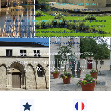
développement de sites
des offres variées, incluant la
présentation et boutiques en ligne, la stratégie numérique, le
conception de logiciels CRM et ERP sur mesure, ainsi que des
référencement local
stratégies de
. Notre approche repose sur la
adaptation totale de nos offres afin de garantir à chaque entreprise
une offre adaptée à ses exigences spécifiques à Brie-Comte-Robert
77170, avec une totale propriété des sites web, sans engagement
et avec des évolutions sans frais.
Agence communication Brie-Comte-Robert 77170
Agence communication Brie-
Comte-Robert 77170