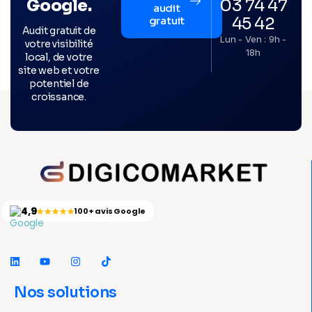
03 74 47
Google.
audit
45 42
gratuit
Audit gratuit de
Lun - Ven : 9h -
votre visibilité
18h
local, de votre
site web et votre
potentiel de
croissance.
4,9
★★★★★
100+ avis Google
Nos solutions