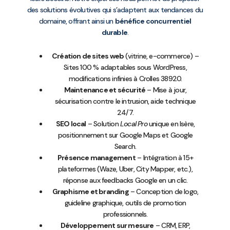
des solutions évolutives qui s’adaptent aux tendances du
domaine, offrant ainsi un
bénéfice concurrentiel
durable
.
Création de sites web
(vitrine, e-commerce) –
Sites 100 % adaptables sous WordPress,
modifications infinies à Crolles 38920.
Maintenance et sécurité
– Mise à jour,
sécurisation contre le intrusion, aide technique
24/7.
SEO local
– Solution
Local Pro
unique en Isère,
positionnement sur Google Maps et Google
Search.
Présence management
– Intégration à 15+
plateformes (Waze, Uber, City Mapper, etc.),
réponse aux feedbacks Google en un clic.
Graphisme et branding
– Conception de logo,
guideline graphique, outils de promotion
professionnels.
Développement sur mesure
– CRM, ERP,