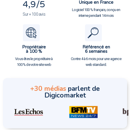
4,9
/5
Unique en France
Logiciel 100 % français, conçu en
Sur + 100 avis
interne pendant 14 mois
Propriétaire
Référencé en
à 100 %
6 semaines
Vous êtes le propriétaire à
Contre 4 à 6 mois pour une agence
100 % de votre site web
web standard.
+30 médias
parlent de
Digicomarket