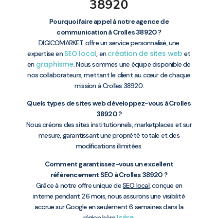
38920
Pourquoi faire appel à notre agence de
communication à Crolles 38920 ?
DIGICOMARKET offre un service personnalisé, une
SEO local
création de sites web
expertise en
, en
et
graphisme
en
. Nous sommes une équipe disponible de
nos collaborateurs, mettant le client au cœur de chaque
mission à Crolles 38920.
Quels types de sites web développez-vous à Crolles
38920 ?
Nous créons des sites institutionnels, marketplaces et sur
mesure, garantissant une propriété totale et des
modifications illimitées.
Comment garantissez-vous un excellent
référencement SEO à Crolles 38920 ?
Grâce à notre offre unique de
SEO local
, conçue en
interne pendant 26 mois, nous assurons une visibilité
accrue sur Google en seulement 6 semaines dans la
Isère
région Isère
.