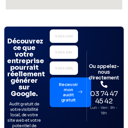
Découvrez
ce que
votre
entreprise
Ou appelez-
pourrait
nous
réellement
directement
générer
Recevoir
sur
mon
03 74 47
Google.
audit
45 42
gratuit
Audit gratuit de
Lun - Ven : 9h -
votre visibilité
18h
local, de votre
site web et votre
potentiel de