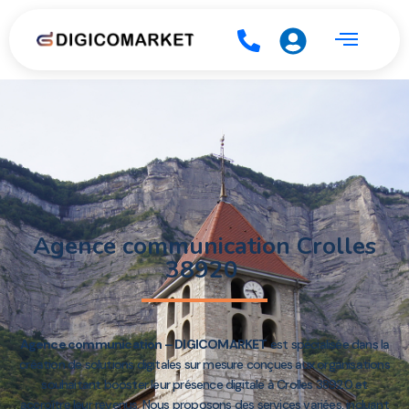
Agence communication Crolles
38920
Agence communication – DIGICOMARKET
est spécialisée dans la
création de solutions digitales sur mesure conçues aux organisations
souhaitant booster leur présence digitale à Crolles 38920 et
accroître leur revenus. Nous proposons des services variées, incluant