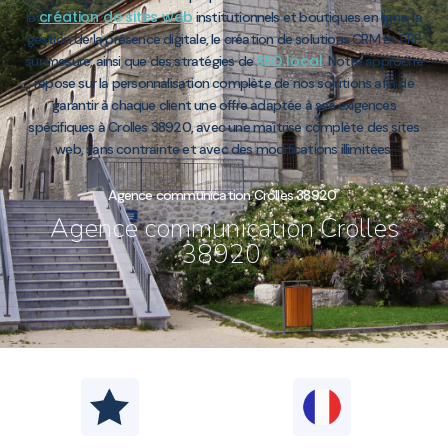
création de sites web
la
institutionnels et boutiques en ligne, la
gestion de la présence digitale, le création de solutions CRM et ERP
SEO local
sur mesure, ainsi que des stratégies de
. Notre approche
repose sur la personnalisation complète de nos solutions afin de
garantir à chaque client une offre adaptée à ses exigences
spécifiques à Crolles 38920, avec une maîtrise complète des sites
web, sans contrainte et avec des modifications illimitées.
Agence communication Crolles 38920
Agence communication Crolles
38920