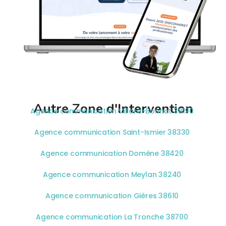
Autre Zone d'Intervention
Agence communication Villard-Bonnot 38190
Agence communication Saint-Ismier 38330
Agence communication Domène 38420
Agence communication Meylan 38240
Agence communication Gières 38610
Agence communication La Tronche 38700