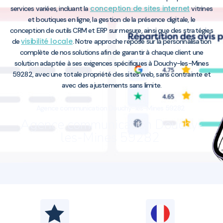
conception de sites internet
services variées, incluant la
vitrines
et boutiques en ligne, la gestion de la présence digitale, le
conception de outils CRM et ERP sur mesure, ainsi que des stratégies
visibilité locale
de
. Notre approche repose sur la personnalisation
complète de nos solutions afin de garantir à chaque client une
solution adaptée à ses exigences spécifiques à Douchy-les-Mines
59282, avec une totale propriété des sites web, sans contrainte et
avec des ajustements sans limite.
Agence communication Douchy-les-Mines 59282
Agence communication Douchy-
les-Mines 59282