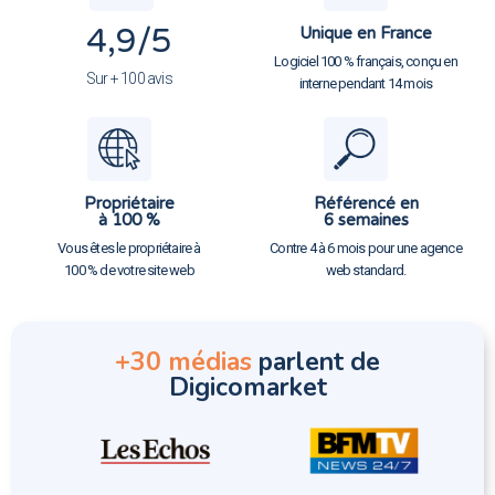
4,9
/5
Unique en France
Logiciel 100 % français, conçu en
Sur + 100 avis
interne pendant 14 mois
Propriétaire
Référencé en
à 100 %
6 semaines
Vous êtes le propriétaire à
Contre 4 à 6 mois pour une agence
100 % de votre site web
web standard.
+30 médias
parlent de
Digicomarket