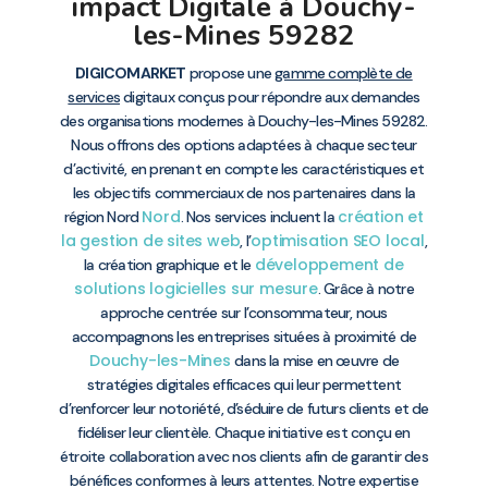
impact Digitale à Douchy-
les-Mines 59282
DIGICOMARKET
propose une
gamme complète de
services
digitaux conçus pour répondre aux demandes
des organisations modernes à Douchy-les-Mines 59282.
Nous offrons des options adaptées à chaque secteur
d’activité, en prenant en compte les caractéristiques et
les objectifs commerciaux de nos partenaires dans la
Nord
création et
région Nord
. Nos services incluent la
la gestion de sites web
optimisation SEO local
, l’
,
développement de
la création graphique et le
solutions logicielles sur mesure
. Grâce à notre
approche centrée sur l’consommateur, nous
accompagnons les entreprises situées à proximité de
Douchy-les-Mines
dans la mise en œuvre de
stratégies digitales efficaces qui leur permettent
d’renforcer leur notoriété, d’séduire de futurs clients et de
fidéliser leur clientèle. Chaque initiative est conçu en
étroite collaboration avec nos clients afin de garantir des
bénéfices conformes à leurs attentes. Notre expertise