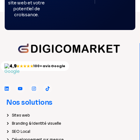
site web et votre
potentiel de
croissance.
4,9
★★★★★
100+ avis Google
Nos solutions
Sites web
Branding & Identité visuelle
SEO Local
Développement sur mesure