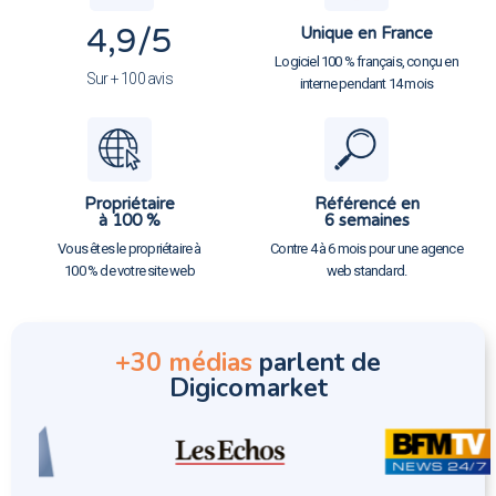
4,9
/5
Unique en France
Logiciel 100 % français, conçu en
Sur + 100 avis
interne pendant 14 mois
Propriétaire
Référencé en
à 100 %
6 semaines
Vous êtes le propriétaire à
Contre 4 à 6 mois pour une agence
100 % de votre site web
web standard.
+30 médias
parlent de
Digicomarket