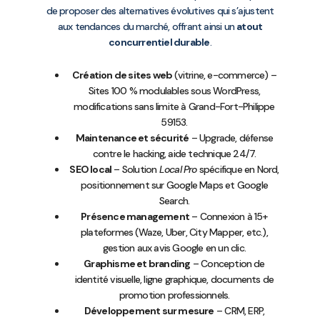
de proposer des alternatives évolutives qui s’ajustent
aux tendances du marché, offrant ainsi un
atout
concurrentiel durable
.
Création de sites web
(vitrine, e-commerce) –
Sites 100 % modulables sous WordPress,
modifications sans limite à Grand-Fort-Philippe
59153.
Maintenance et sécurité
– Upgrade, défense
contre le hacking, aide technique 24/7.
SEO local
– Solution
Local Pro
spécifique en Nord,
positionnement sur Google Maps et Google
Search.
Présence management
– Connexion à 15+
plateformes (Waze, Uber, City Mapper, etc.),
gestion aux avis Google en un clic.
Graphisme et branding
– Conception de
identité visuelle, ligne graphique, documents de
promotion professionnels.
Développement sur mesure
– CRM, ERP,