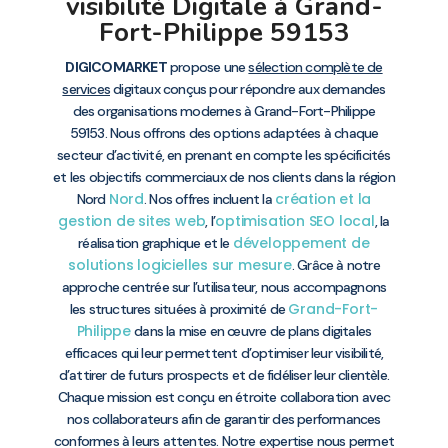
visibilité Digitale à Grand-
Fort-Philippe 59153
DIGICOMARKET
propose une
sélection complète de
services
digitaux conçus pour répondre aux demandes
des organisations modernes à Grand-Fort-Philippe
59153. Nous offrons des options adaptées à chaque
secteur d’activité, en prenant en compte les spécificités
et les objectifs commerciaux de nos clients dans la région
Nord
création et la
Nord
. Nos offres incluent la
gestion de sites web
optimisation SEO local
, l’
, la
développement de
réalisation graphique et le
solutions logicielles sur mesure
. Grâce à notre
approche centrée sur l’utilisateur, nous accompagnons
Grand-Fort-
les structures situées à proximité de
Philippe
dans la mise en œuvre de plans digitales
efficaces qui leur permettent d’optimiser leur visibilité,
d’attirer de futurs prospects et de fidéliser leur clientèle.
Chaque mission est conçu en étroite collaboration avec
nos collaborateurs afin de garantir des performances
conformes à leurs attentes. Notre expertise nous permet