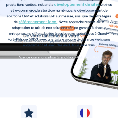
développement de sites
prestations variées, incluant la
vitrines
et e-commerce, la stratégie numérique, le développement de
solutions CRM et solutions ERP sur mesure, ainsi que des stratégies
référencement local
de
. Notre approche repose sur la
adaptation totale de nos solutions afin de garantir à chaque
entreprise une offre adaptée à ses besoins spécifiques à Grand-
Fort-Philippe 59153, avec une totale propriété des sites web, sans
engagement et avec des évolutions sans frais.
Agence communication Grand-Fort-Philippe 59153
Agence communication Grand-Fort-
Philippe 59153