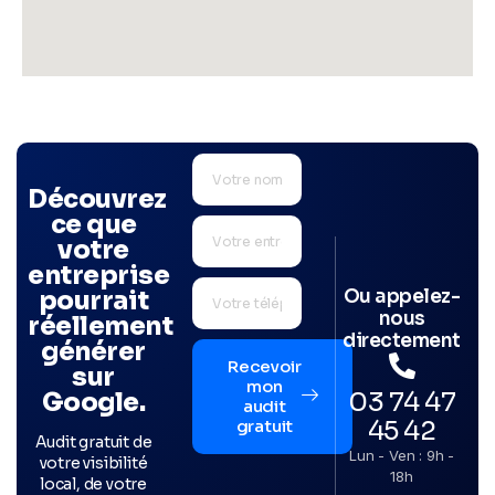
Découvrez
ce que
votre
entreprise
Ou appelez-
pourrait
nous
réellement
directement
générer
Recevoir
sur
mon
03 74 47
Google.
audit
45 42
gratuit
Audit gratuit de
Lun - Ven : 9h -
votre visibilité
18h
local, de votre