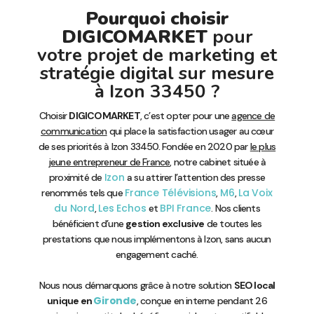
Pourquoi choisir
DIGICOMARKET
pour
votre projet de marketing et
stratégie digital sur mesure
à Izon 33450 ?
Choisir
DIGICOMARKET
, c’est opter pour une
agence de
communication
qui place la satisfaction usager au cœur
de ses priorités à Izon 33450. Fondée en 2020 par
le plus
jeune entrepreneur de France
, notre cabinet située à
Izon
proximité de
a su attirer l’attention des presse
France Télévisions
M6
La Voix
renommés tels que
,
,
du Nord
Les Echos
BPI France
,
et
. Nos clients
bénéficient d’une
gestion exclusive
de toutes les
prestations que nous implémentons à Izon, sans aucun
engagement caché.
Nous nous démarquons grâce à notre solution
SEO local
Gironde
unique en
, conçue en interne pendant 26