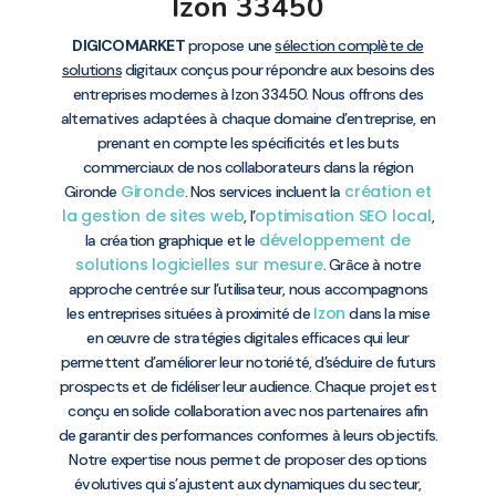
Izon 33450
DIGICOMARKET
propose une
sélection complète de
solutions
digitaux conçus pour répondre aux besoins des
entreprises modernes à Izon 33450. Nous offrons des
alternatives adaptées à chaque domaine d’entreprise, en
prenant en compte les spécificités et les buts
commerciaux de nos collaborateurs dans la région
Gironde
création et
Gironde
. Nos services incluent la
la gestion de sites web
optimisation SEO local
, l’
,
développement de
la création graphique et le
solutions logicielles sur mesure
. Grâce à notre
approche centrée sur l’utilisateur, nous accompagnons
Izon
les entreprises situées à proximité de
dans la mise
en œuvre de stratégies digitales efficaces qui leur
permettent d’améliorer leur notoriété, d’séduire de futurs
prospects et de fidéliser leur audience. Chaque projet est
conçu en solide collaboration avec nos partenaires afin
de garantir des performances conformes à leurs objectifs.
Notre expertise nous permet de proposer des options
évolutives qui s’ajustent aux dynamiques du secteur,