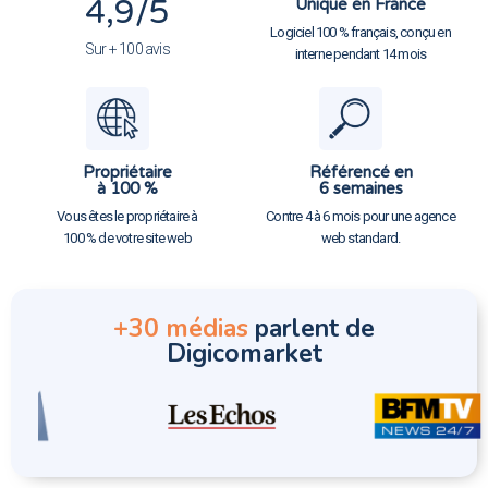
4,9
/5
Unique en France
Logiciel 100 % français, conçu en
Sur + 100 avis
interne pendant 14 mois
Propriétaire
Référencé en
à 100 %
6 semaines
Vous êtes le propriétaire à
Contre 4 à 6 mois pour une agence
100 % de votre site web
web standard.
+30 médias
parlent de
Digicomarket