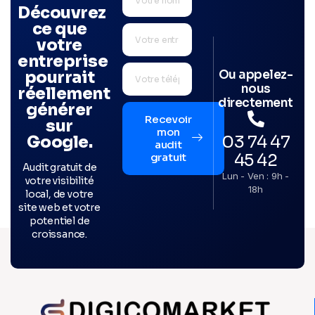
Découvrez
ce que
votre
entreprise
Ou appelez-
pourrait
nous
réellement
directement
générer
Recevoir
sur
mon
03 74 47
Google.
audit
45 42
gratuit
Audit gratuit de
Lun - Ven : 9h -
votre visibilité
18h
local, de votre
site web et votre
potentiel de
croissance.