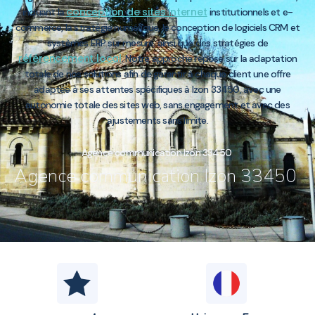
conception de sites internet
incluant la
institutionnels et e-
commerce, la stratégie numérique, le conception de logiciels CRM et
systèmes ERP sur mesure, ainsi que des stratégies de
référencement local
. Notre approche repose sur la adaptation
totale de nos solutions afin de garantir à chaque client une offre
adaptée à ses attentes spécifiques à Izon 33450, avec une
autonomie totale des sites web, sans engagement et avec des
ajustements sans limite.
Agence communication Izon 33450
Agence communication Izon 33450