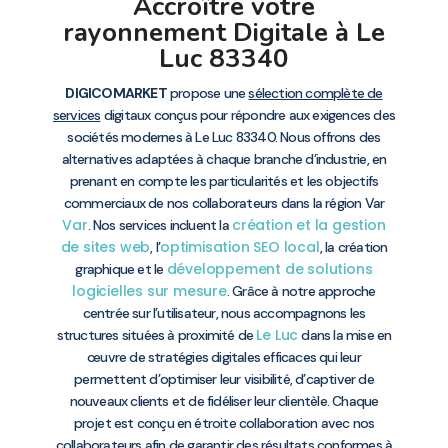
Accroître votre
rayonnement Digitale à Le
Luc 83340
DIGICOMARKET
propose une
sélection complète de
services
digitaux conçus pour répondre aux exigences des
sociétés modernes à Le Luc 83340. Nous offrons des
alternatives adaptées à chaque branche d’industrie, en
prenant en compte les particularités et les objectifs
commerciaux de nos collaborateurs dans la région Var
Var
création et la gestion
. Nos services incluent la
de sites web
optimisation SEO local
, l’
, la création
développement de solutions
graphique et le
logicielles sur mesure
. Grâce à notre approche
centrée sur l’utilisateur, nous accompagnons les
Le Luc
structures situées à proximité de
dans la mise en
œuvre de stratégies digitales efficaces qui leur
permettent d’optimiser leur visibilité, d’captiver de
nouveaux clients et de fidéliser leur clientèle. Chaque
projet est conçu en étroite collaboration avec nos
collaborateurs afin de garantir des résultats conformes à