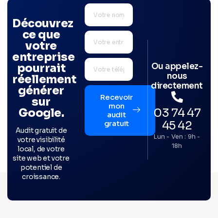
Découvrez
ce que
votre
entreprise
Ou appelez-
pourrait
nous
réellement
directement
générer
Recevoir
sur
mon
03 74 47
Google.
audit
45 42
gratuit
Audit gratuit de
Lun - Ven : 9h -
votre visibilité
18h
local, de votre
site web et votre
potentiel de
croissance.