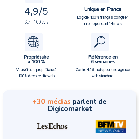
4,9
/5
Unique en France
Logiciel 100 % français, conçu en
Sur + 100 avis
interne pendant 14 mois
Propriétaire
Référencé en
à 100 %
6 semaines
Vous êtes le propriétaire à
Contre 4 à 6 mois pour une agence
100 % de votre site web
web standard.
+30 médias
parlent de
Digicomarket