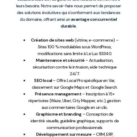
leurs besoins. Notre savoir-faire nous permet de proposer
des solutions évolutives qui s’conforment aux tendances
du domaine, offrant ainsi un
avantage concurrentiel
durable
.
Création de sites web
(vitrine, e-commerce) –
Sites 100 % modulables sous WordPress,
modifications sans limite à Le Luc 83340.
Maintenance et sécurité
– Actualisation,
sécurisation contre le intrusion, aide technique
24/7.
SEO local
– Offre
Local Pro
spécifique en Var,
classement sur Google Maps et Google Search.
Présence management
– Inscription à 15+
répertoires (Waze, Uber, City Mapper, etc.), gestion
aux commentaires Google en un clic.
Graphisme et branding
– Conception de
identité visuelle, guideline graphique, supports de
communication professionnels.
Développement sur mesure
– CRM, ERP,