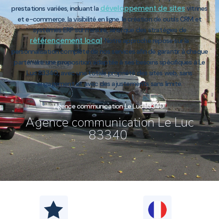
développement de sites
prestations variées, incluant la
vitrines
et e-commerce, la visibilité en ligne, le création de outils CRM et
systèmes ERP sur mesure, ainsi que des stratégies de
référencement local
. Notre approche repose sur la
personnalisation complète de nos services afin de garantir à chaque
partenaire une proposition adaptée à ses besoins spécifiques à Le
Luc 83340, avec une totale propriété des sites web, sans
engagement et avec des ajustements sans limite.
Agence communication Le Luc 83340
Agence communication Le Luc
83340