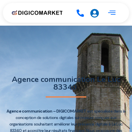
Agence communication Le Luc
83340
Agence communication – DIGICOMARKET
est spécialisée dans la
conception de solutions digitales sur mesure conçues aux
organisations souhaitant améliorer leur présence digitale à Le Luc
83340 et accroître leur résultats financiers. Nous proposons des