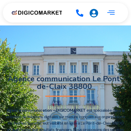
Agence communication Le Pont-
de-Claix 38800
Agence communication – DIGICOMARKET
est spécialisée dans la
création de solutions digitales sur mesure conçues aux organisations
souhaitant booster leur visibilité en ligne à Le Pont-de-Claix 38800
et augmenter leur résultats financiers. Nous proposons des services