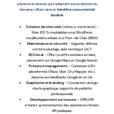
solutions évolutives qui s’adaptent aux évolutions du
domaine, offrant ainsi un
bénéfice concurrentiel
durable
.
Création de sites web
(vitrine, e-commerce) –
Sites 100 % modulables sous WordPress,
modifications infinies à Le Pont-de-Claix 38800.
Maintenance et sécurité
– Upgrade, défense
contre le piratage, aide technique 24/7.
SEO local
– Offre
Local Pro
exclusive en Isère,
classement sur Google Maps et Google Search.
Présence management
– Connexion à 15+
plateformes (Waze, Uber, City Mapper, etc.),
réponse aux feedbacks Google en un clic.
Graphisme et branding
– Conception de logo,
charte graphique, supports de publicité
professionnels.
Développement sur mesure
– CRM, ERP,
intranet, automatisation des opérations métiers,
API publiques.