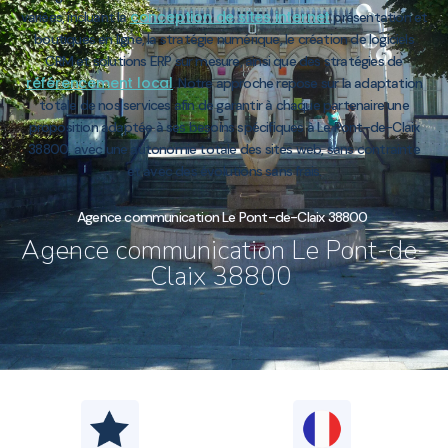
conception de sites internet
variées, incluant la
présentation et
boutiques en ligne, la stratégie numérique, le création de logiciels
CRM et solutions ERP sur mesure, ainsi que des stratégies de
référencement local
. Notre approche repose sur la adaptation
totale de nos services afin de garantir à chaque partenaire une
proposition adaptée à ses besoins spécifiques à Le Pont-de-Claix
38800, avec une autonomie totale des sites web, sans contrainte
et avec des évolutions sans frais.
Agence communication Le Pont-de-Claix 38800
Agence communication Le Pont-de-
Claix 38800