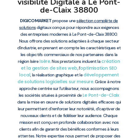
visibilité Digitale à Le Pont-
de-Claix 38800
DIGICOMARKET
propose une
sélection complète de
solutions
digitaux conçus pour répondre aux exigences
des entreprises modernes à Le Pont-de-Claix 38800.
Nous offrons des solutions adaptées à chaque secteur
d’industrie, en prenant en compte les caractéristiques et
les objectifs commerciaux de nos partenaires dans la
Isère
création
région Isère
. Nos prestations incluent la
et la gestion de sites web
optimisation SEO
, l’
local
développement
, la réalisation graphique et le
de solutions logicielles sur mesure
. Grâce à notre
approche centrée sur l’utilisateur, nous accompagnons
Le Pont-de-Claix
les sociétés situées à proximité de
dans la mise en œuvre de solutions digitales efficaces qui
leur permettent d’renforcer leur notoriété, d’captiver de
nouveaux clients et de fidéliser leur audience. Chaque
mission est conçu en profonde collaboration avec nos
clients afin de garantir des bénéfices conformes à leurs
attentes. Notre expertise nous permet de proposer des