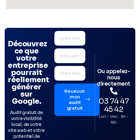
Découvrez
ce que
votre
entreprise
Ou appelez-
pourrait
nous
réellement
directement
générer
Recevoir
sur
mon
03 74 47
Google.
audit
45 42
gratuit
Audit gratuit de
Lun - Ven : 9h -
votre visibilité
18h
local, de votre
site web et votre
potentiel de