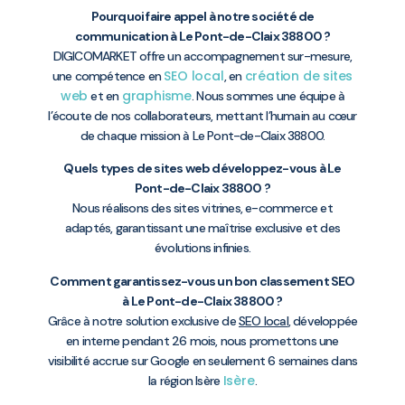
Pourquoi faire appel à notre société de
communication à Le Pont-de-Claix 38800 ?
DIGICOMARKET offre un accompagnement sur-mesure,
SEO local
création de sites
une compétence en
, en
web
graphisme
et en
. Nous sommes une équipe à
l’écoute de nos collaborateurs, mettant l’humain au cœur
de chaque mission à Le Pont-de-Claix 38800.
Quels types de sites web développez-vous à Le
Pont-de-Claix 38800 ?
Nous réalisons des sites vitrines, e-commerce et
adaptés, garantissant une maîtrise exclusive et des
évolutions infinies.
Comment garantissez-vous un bon classement SEO
à Le Pont-de-Claix 38800 ?
Grâce à notre solution exclusive de
SEO local
, développée
en interne pendant 26 mois, nous promettons une
visibilité accrue sur Google en seulement 6 semaines dans
Isère
la région Isère
.