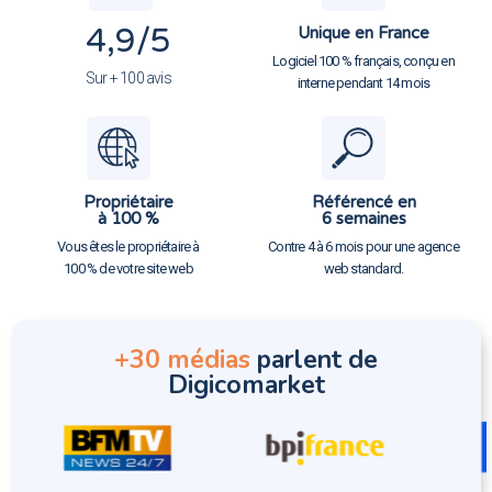
4,9
/5
Unique en France
Logiciel 100 % français, conçu en
Sur + 100 avis
interne pendant 14 mois
Propriétaire
Référencé en
à 100 %
6 semaines
Vous êtes le propriétaire à
Contre 4 à 6 mois pour une agence
100 % de votre site web
web standard.
+30 médias
parlent de
Digicomarket