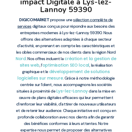
impact Digitale à Lys-lez-
Lannoy 59390
DIGICOMARKET
propose une
sélection complète de
services
digitaux conçus pour répondre aux besoins des
entreprises modernes à Lys-lez-Lannoy 59390. Nous
offrons des alternatives adaptées à chaque secteur
d’activité, en prenant en compte les caractéristiques et
les cibles commerciaux de nos clients dans la région Nord
Nord
création et la gestion de
. Nos offres incluent la
sites web
optimisation SEO local
, l’
, la réalisation
développement de solutions
graphique et le
logicielles sur mesure
. Grâce à notre méthodologie
centrée sur l’client, nous accompagnons les sociétés
Lys-lez-Lannoy
situées à proximité de
dans la mise en
œuvre de plans digitales efficaces qui leur permettent
d’renforcer leur visibilité, d’attirer de nouveaux utilisateurs
et de retenir leur audience. Chaque initiative est conçu en
profonde collaboration avec nos clients afin de garantir
des bénéfices conformes à leurs attentes. Notre
expertise nous permet de proposer des alternatives