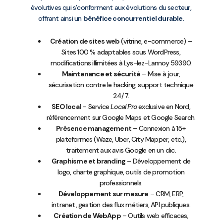
évolutives qui s’conforment aux évolutions du secteur,
offrant ainsi un
bénéfice concurrentiel durable
.
Création de sites web
(vitrine, e-commerce) –
Sites 100 % adaptables sous WordPress,
modifications illimitées à Lys-lez-Lannoy 59390.
Maintenance et sécurité
– Mise à jour,
sécurisation contre le hacking, support technique
24/7.
SEO local
– Service
Local Pro
exclusive en Nord,
référencement sur Google Maps et Google Search.
Présence management
– Connexion à 15+
plateformes (Waze, Uber, City Mapper, etc.),
traitement aux avis Google en un clic.
Graphisme et branding
– Développement de
logo, charte graphique, outils de promotion
professionnels.
Développement sur mesure
– CRM, ERP,
intranet, gestion des flux métiers, API publiques.
Création de WebApp
– Outils web efficaces,