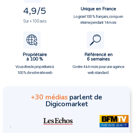
4,9
/5
Unique en France
Logiciel 100 % français, conçu en
Sur + 100 avis
interne pendant 14 mois
Propriétaire
Référencé en
à 100 %
6 semaines
Vous êtes le propriétaire à
Contre 4 à 6 mois pour une agence
100 % de votre site web
web standard.
+30 médias
parlent de
Digicomarket