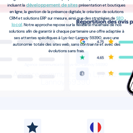
développement de sites
incluant la
présentation et boutiques
en ligne, la gestion de la présence digitale, le création de solutions
SEO
CRM et solutions ERP sur mesure, ainsi que des stratégies de
local
. Notre approche repose sur la flexibilité maximale de nos
solutions afin de garantir à chaque partenaire une offre adaptée à
ses attentes spécifiques à Lys-lez-Lannoy 59390, avec une
autonomie totale des sites web, sans contrainte et avec des
évolutions sans frais.
Agence communication Lys-lez-Lannoy 59390
Agence communication Lys-lez-
Lannoy 59390