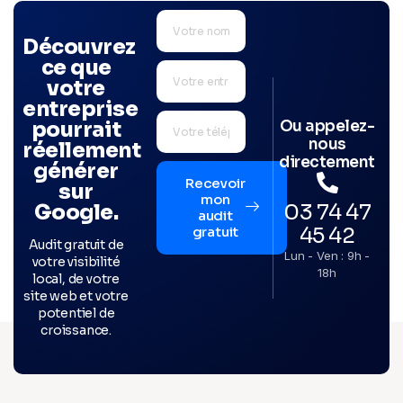
Découvrez
ce que
votre
entreprise
Ou appelez-
pourrait
nous
réellement
directement
générer
Recevoir
sur
mon
03 74 47
Google.
audit
45 42
gratuit
Audit gratuit de
Lun - Ven : 9h -
votre visibilité
18h
local, de votre
site web et votre
potentiel de
croissance.