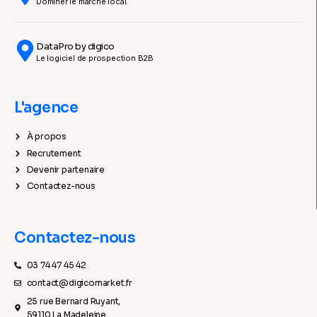
Dominer le marché local.
DataPro by digico
Le logiciel de prospection B2B
L'agence
À propos
Recrutement
Devenir partenaire
Contactez-nous
Contactez-nous
03 74 47 45 42
contact@digicomarket.fr
25 rue Bernard Ruyant,
59110 La Madeleine