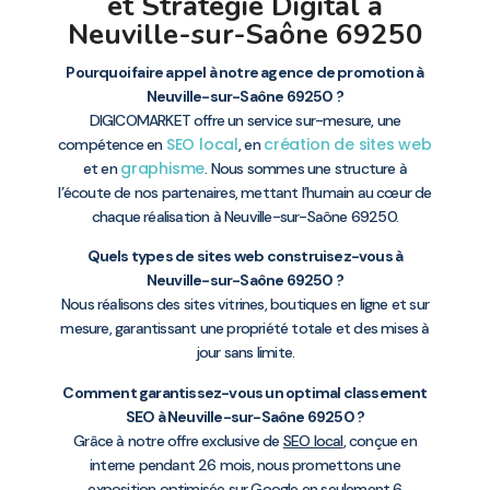
et Stratégie Digital à
Neuville-sur-Saône 69250
Pourquoi faire appel à notre agence de promotion à
Neuville-sur-Saône 69250 ?
DIGICOMARKET offre un service sur-mesure, une
SEO local
création de sites web
compétence en
, en
graphisme
et en
. Nous sommes une structure à
l’écoute de nos partenaires, mettant l’humain au cœur de
chaque réalisation à Neuville-sur-Saône 69250.
Quels types de sites web construisez-vous à
Neuville-sur-Saône 69250 ?
Nous réalisons des sites vitrines, boutiques en ligne et sur
mesure, garantissant une propriété totale et des mises à
jour sans limite.
Comment garantissez-vous un optimal classement
SEO à Neuville-sur-Saône 69250 ?
Grâce à notre offre exclusive de
SEO local
, conçue en
interne pendant 26 mois, nous promettons une
exposition optimisée sur Google en seulement 6