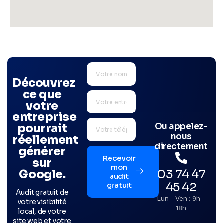
Découvrez
ce que
votre
entreprise
Ou appelez-
pourrait
nous
réellement
directement
générer
Recevoir
sur
mon
03 74 47
Google.
audit
45 42
gratuit
Audit gratuit de
Lun - Ven : 9h -
votre visibilité
18h
local, de votre
site web et votre