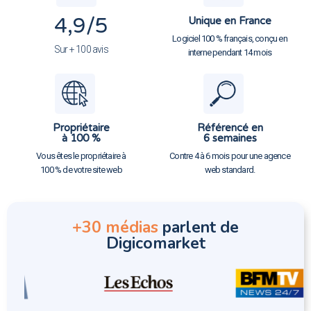
4,9
/5
Unique en France
Logiciel 100 % français, conçu en
Sur + 100 avis
interne pendant 14 mois
Propriétaire
Référencé en
à 100 %
6 semaines
Vous êtes le propriétaire à
Contre 4 à 6 mois pour une agence
100 % de votre site web
web standard.
+30 médias
parlent de
Digicomarket