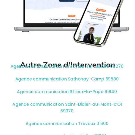
Autre Zone d'Intervention
Agence communication Fontaines-sur-Saône 69270
Agence communication Sathonay-Camp 69580
Agence communication Rillieux-la-Pape 69140
Agence communication Saint-Didier-au-Mont-d’Or
69370
Agence communication Trévoux 01600