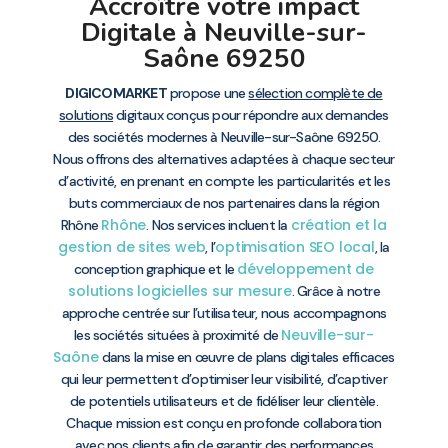
Accroître votre impact
Digitale à Neuville-sur-
Saône 69250
DIGICOMARKET
propose une
sélection complète de
solutions
digitaux conçus pour répondre aux demandes
des sociétés modernes à Neuville-sur-Saône 69250.
Nous offrons des alternatives adaptées à chaque secteur
d’activité, en prenant en compte les particularités et les
buts commerciaux de nos partenaires dans la région
Rhône
création et la
Rhône
. Nos services incluent la
gestion de sites web
optimisation SEO local
, l’
, la
développement de
conception graphique et le
solutions logicielles sur mesure
. Grâce à notre
approche centrée sur l’utilisateur, nous accompagnons
Neuville-sur-
les sociétés situées à proximité de
Saône
dans la mise en œuvre de plans digitales efficaces
qui leur permettent d’optimiser leur visibilité, d’captiver
de potentiels utilisateurs et de fidéliser leur clientèle.
Chaque mission est conçu en profonde collaboration
avec nos clients afin de garantir des performances