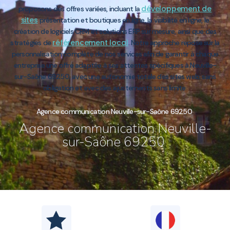
développement de
proposons des offres variées, incluant la
sites
présentation et boutiques en ligne, la visibilité en ligne, le
création de logiciels CRM et solutions ERP sur mesure, ainsi que des
référencement local
stratégies de
. Notre approche repose sur la
personnalisation complète de nos services afin de garantir à chaque
entreprise une offre adaptée à ses attentes spécifiques à Neuville-
sur-Saône 69250, avec une autonomie totale des sites web, sans
obligation et avec des ajustements sans limite.
Agence communication Neuville-sur-Saône 69250
Agence communication Neuville-
sur-Saône 69250