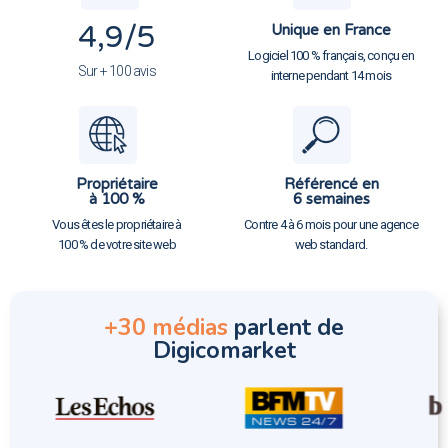
4,9
/5
Unique en France
Logiciel 100 % français, conçu en
Sur + 100 avis
interne pendant 14 mois
Propriétaire
Référencé en
à 100 %
6 semaines
Vous êtes le propriétaire à
Contre 4 à 6 mois pour une agence
100 % de votre site web
web standard.
+30 médias
parlent de
Digicomarket