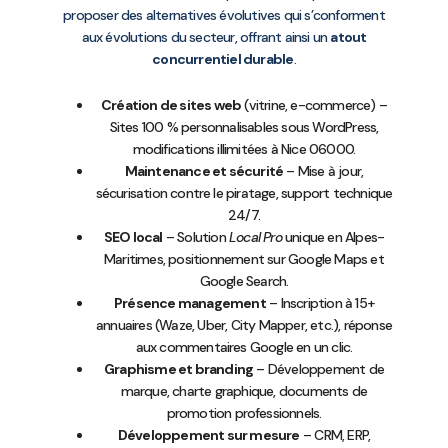
proposer des alternatives évolutives qui s’conforment
aux évolutions du secteur, offrant ainsi un
atout
concurrentiel durable
.
Création de sites web
(vitrine, e-commerce) –
Sites 100 % personnalisables sous WordPress,
modifications illimitées à Nice 06000.
Maintenance et sécurité
– Mise à jour,
sécurisation contre le piratage, support technique
24/7.
SEO local
– Solution
Local Pro
unique en Alpes-
Maritimes, positionnement sur Google Maps et
Google Search.
Présence management
– Inscription à 15+
annuaires (Waze, Uber, City Mapper, etc.), réponse
aux commentaires Google en un clic.
Graphisme et branding
– Développement de
marque, charte graphique, documents de
promotion professionnels.
Développement sur mesure
– CRM, ERP,