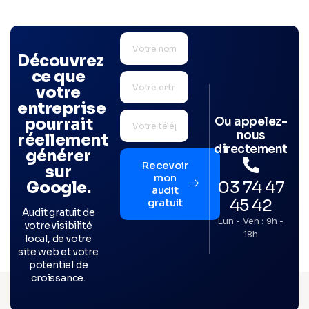
Découvrez
ce que
votre
entreprise
Ou appelez-
pourrait
nous
réellement
directement
générer
Recevoir
sur
mon
03 74 47
Google.
audit
45 42
gratuit
Audit gratuit de
Lun - Ven : 9h -
votre visibilité
18h
local, de votre
site web et votre
potentiel de
croissance.