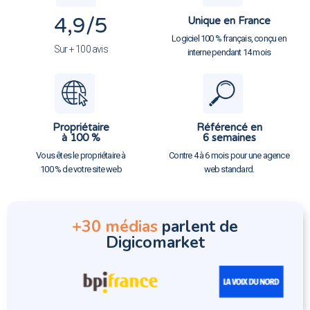
4,9
/5
Unique en France
Logiciel 100 % français, conçu en
Sur + 100 avis
interne pendant 14 mois
Propriétaire
Référencé en
à 100 %
6 semaines
Vous êtes le propriétaire à
Contre 4 à 6 mois pour une agence
100 % de votre site web
web standard.
+30 médias
parlent de
Digicomarket