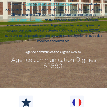
conception de sites internet
incluant la
institutionnels et
boutiques en ligne, la stratégie numérique, le conception de solutions
CRM et solutions ERP sur mesure, ainsi que des stratégies de
référencement local
. Notre approche repose sur la flexibilité
maximale de nos services afin de garantir à chaque entreprise une
proposition adaptée à ses attentes spécifiques à Oignies 62590,
avec une totale propriété des sites web, sans obligation et avec des
modifications illimitées.
Agence communication Oignies 62590
Agence communication Oignies
62590