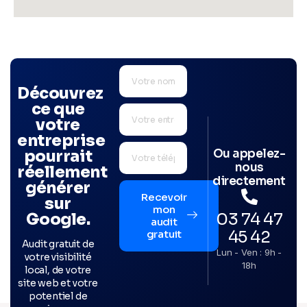
Découvrez
ce que
votre
entreprise
Ou appelez-
pourrait
nous
réellement
directement
générer
Recevoir
sur
mon
03 74 47
Google.
audit
45 42
gratuit
Audit gratuit de
Lun - Ven : 9h -
votre visibilité
18h
local, de votre
site web et votre
potentiel de