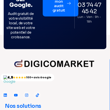
mon
03 74 47
Google.
audit
45 42
gratuit
Audit gratuit de
Lun - Ven : 9h -
votre visibilité
18h
local, de votre
site web et votre
potentiel de
croissance.
4,9
★★★★★
100+ avis Google
Nos solutions