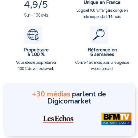
4,9
/5
Unique en France
Logiciel 100 % français, conçu en
Sur + 100 avis
interne pendant 14 mois
Propriétaire
Référencé en
à 100 %
6 semaines
Vous êtes le propriétaire à
Contre 4 à 6 mois pour une agence
100 % de votre site web
web standard.
+30 médias
parlent de
Digicomarket