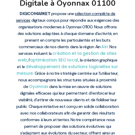
Digitale à Oyonnax 01100
DIGICOMARKET
propose une
sélection complète de
services
digitaux conçus pour répondre aux exigences des
organisations modernes à Oyonnax 01100. Nous offrons
des solutions adaptées à chaque domaine d’activité, en
prenant en compte les particularités et les buts
Ain
commerciaux de nos clients dans la région Ain
. Nos
création et la gestion de sites
services incluent la
web
optimisation SEO local
, l’
, la création graphique
développement de solutions logicielles sur
et le
mesure
. Grâce à notre stratégie centrée sur l’utilisateur,
nous accompagnons les structures situées à proximité
Oyonnax
de
dans la mise en œuvre de solutions
digitales efficaces qui leur permettent d’renforcer leur
visibilité, d’attirer de nouveaux clients et de fidéliser leur
public. Chaque initiative est conçu en solide collaboration
avec nos collaborateurs afin de garantir des résultats
conformes à leurs attentes. Notre compétence nous
permet de proposer des solutions évolutives qui
s’adaptent aux évolutions du secteur, offrant ainsi un