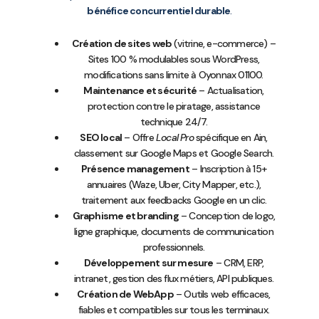
bénéfice concurrentiel durable
.
Création de sites web
(vitrine, e-commerce) –
Sites 100 % modulables sous WordPress,
modifications sans limite à Oyonnax 01100.
Maintenance et sécurité
– Actualisation,
protection contre le piratage, assistance
technique 24/7.
SEO local
– Offre
Local Pro
spécifique en Ain,
classement sur Google Maps et Google Search.
Présence management
– Inscription à 15+
annuaires (Waze, Uber, City Mapper, etc.),
traitement aux feedbacks Google en un clic.
Graphisme et branding
– Conception de logo,
ligne graphique, documents de communication
professionnels.
Développement sur mesure
– CRM, ERP,
intranet, gestion des flux métiers, API publiques.
Création de WebApp
– Outils web efficaces,
fiables et compatibles sur tous les terminaux.