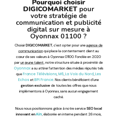
Pourquoi choisir
DIGICOMARKET
pour
votre stratégie de
communication et publicité
digital sur mesure à
Oyonnax 01100 ?
Choisir
DIGICOMARKET
, c’est opter pour une
agence de
communication
qui place la contentement client au
cœur de ses valeurs à Oyonnax 01100. Fondée en 2020
par
un jeune talent
, notre structure située à proximité de
Oyonnax
a su attirer l’attention des médias réputés tels
France Télévisions
M6
La Voix du Nord
Les
que
,
,
,
Echos
BPI France
et
. Nos clients bénéficient d’une
gestion exclusive
de toutes les offres que nous
implémentons à Oyonnax, sans aucun engagement
caché.
Nous nous positionnons grâce à notre service
SEO local
Ain
innovant en
, élaborée en interne pendant 26 mois,