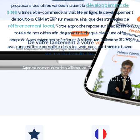
développement de
proposons des offres variées, incluant la
sites
vitrines et e-commerce, la visibilité en ligne, le développement
de solutions CRM et ERP sur mesure, ainsi que des stratégies de
référencement local
. Notre approche repose sur la adaptation
totale de nos offres afin de garantir à chaque client une offre
adaptée à ses exigences spécifiques à Villeneuve-Tolosane 31270,
avec une maîtrise complète des sites web, sans contrainte et avec
des modifications illimitées.
Agence communication Villeneuve-Tolosane 31270
Agence communication Villeneuve-
Tolosane 31270