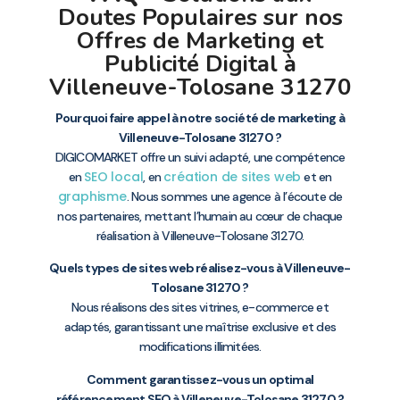
Doutes Populaires sur nos
Offres de Marketing et
Publicité Digital à
Villeneuve-Tolosane 31270
Pourquoi faire appel à notre société de marketing à
Villeneuve-Tolosane 31270 ?
DIGICOMARKET offre un suivi adapté, une compétence
SEO local
création de sites web
en
, en
et en
graphisme
. Nous sommes une agence à l’écoute de
nos partenaires, mettant l’humain au cœur de chaque
réalisation à Villeneuve-Tolosane 31270.
Quels types de sites web réalisez-vous à Villeneuve-
Tolosane 31270 ?
Nous réalisons des sites vitrines, e-commerce et
adaptés, garantissant une maîtrise exclusive et des
modifications illimitées.
Comment garantissez-vous un optimal
référencement SEO à Villeneuve-Tolosane 31270 ?