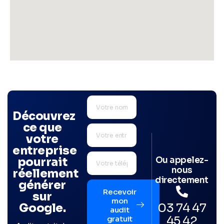
Découvrez
ce que
votre
entreprise
Ou appelez-
pourrait
nous
réellement
directement
générer
Recevoir
sur
mon
03 74 47
Google.
audit
45 42
gratuit