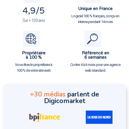
4,9
/5
Unique en France
Logiciel 100 % français, conçu en
Sur + 100 avis
interne pendant 14 mois
Propriétaire
Référencé en
à 100 %
6 semaines
Vous êtes le propriétaire à
Contre 4 à 6 mois pour une agence
100 % de votre site web
web standard.
+30 médias
parlent de
Digicomarket