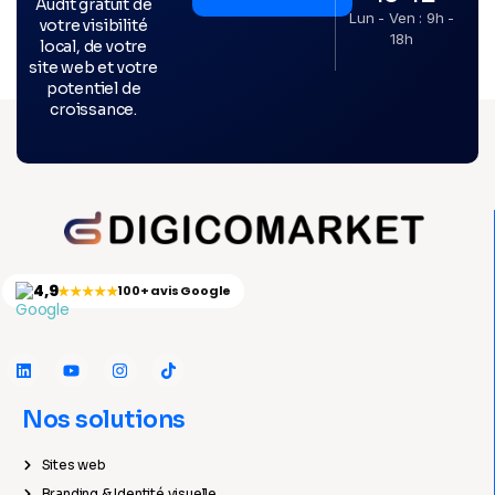
Audit gratuit de
Lun - Ven : 9h -
votre visibilité
18h
local, de votre
site web et votre
potentiel de
croissance.
4,9
★★★★★
100+ avis Google
Nos solutions
Sites web
Branding & Identité visuelle