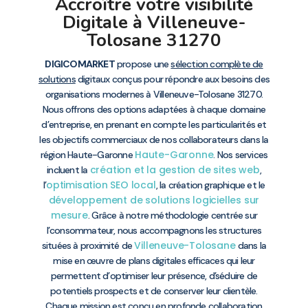
Accroître votre visibilité
Digitale à Villeneuve-
Tolosane 31270
DIGICOMARKET
propose une
sélection complète de
solutions
digitaux conçus pour répondre aux besoins des
organisations modernes à Villeneuve-Tolosane 31270.
Nous offrons des options adaptées à chaque domaine
d’entreprise, en prenant en compte les particularités et
les objectifs commerciaux de nos collaborateurs dans la
Haute-Garonne
région Haute-Garonne
. Nos services
création et la gestion de sites web
incluent la
,
optimisation SEO local
l’
, la création graphique et le
développement de solutions logicielles sur
mesure
. Grâce à notre méthodologie centrée sur
l’consommateur, nous accompagnons les structures
Villeneuve-Tolosane
situées à proximité de
dans la
mise en œuvre de plans digitales efficaces qui leur
permettent d’optimiser leur présence, d’séduire de
potentiels prospects et de conserver leur clientèle.
Chaque mission est conçu en profonde collaboration