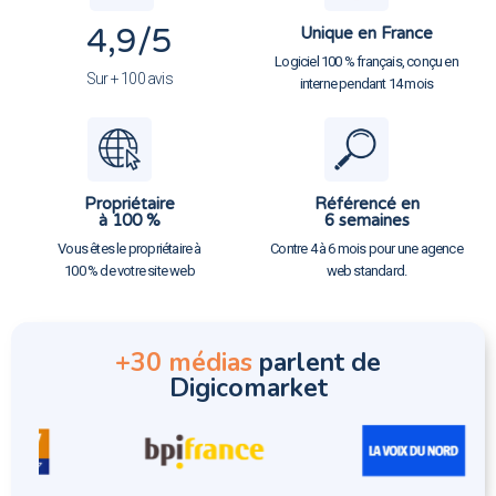
4,9
/5
Unique en France
Logiciel 100 % français, conçu en
Sur + 100 avis
interne pendant 14 mois
Propriétaire
Référencé en
à 100 %
6 semaines
Vous êtes le propriétaire à
Contre 4 à 6 mois pour une agence
100 % de votre site web
web standard.
+30 médias
parlent de
Digicomarket