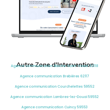
Autre Zone d'Intervention
Agence communication Biache-Saint-Vaast 62118
Agence communication Brebières 62117
Agence communication Courchelettes 59552
Agence communication Lambres-lez-Douai 59552
Agence communication Cuincy 59553