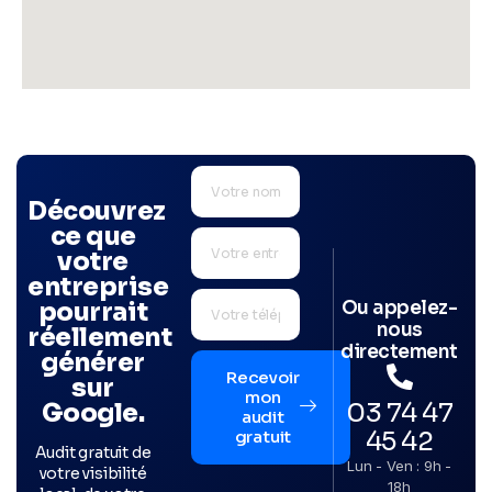
Découvrez
ce que
votre
entreprise
Ou appelez-
pourrait
nous
réellement
directement
générer
Recevoir
sur
mon
03 74 47
Google.
audit
45 42
gratuit
Audit gratuit de
Lun - Ven : 9h -
votre visibilité
18h