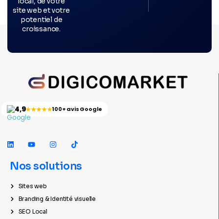
local, de votre
site web et votre
potentiel de
croissance.
4,9
★★★★★
100+ avis Google
Nos solutions
Sites web
Branding & Identité visuelle
SEO Local