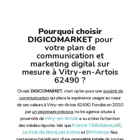
Pourquoi choisir
DIGICOMARKET
pour
votre plan de
communication et
marketing digital sur
mesure à Vitry-en-Artois
62490 ?
Choisir
DIGICOMARKET
, c’est opter pour une
société de
communication
qui place la expérience usager au cœur
de ses valeurs à Vitry-en-Artois 62490. Fondée en 2020
par
un visionnaire précoce
, notre agence située à
Vitry-en-Artois
proximité de
a su attirer l’attention
France Télévisions
M6
des médias réputés tels que
,
,
La Voix du Nord
Les Echos
BPI France
,
et
. Nos
partenaires bénéficient d’une
propriété totale
de toutes