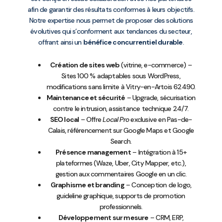
afin de garantir des résultats conformes à leurs objectifs.
Notre expertise nous permet de proposer des solutions
évolutives qui s’conforment aux tendances du secteur,
offrant ainsi un
bénéfice concurrentiel durable
.
Création de sites web
(vitrine, e-commerce) –
Sites 100 % adaptables sous WordPress,
modifications sans limite à Vitry-en-Artois 62490.
Maintenance et sécurité
– Upgrade, sécurisation
contre le intrusion, assistance technique 24/7.
SEO local
– Offre
Local Pro
exclusive en Pas-de-
Calais, référencement sur Google Maps et Google
Search.
Présence management
– Intégration à 15+
plateformes (Waze, Uber, City Mapper, etc.),
gestion aux commentaires Google en un clic.
Graphisme et branding
– Conception de logo,
guideline graphique, supports de promotion
professionnels.
Développement sur mesure
– CRM, ERP,