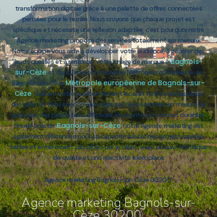
transformation digitale grâce à une palette de offres connectées
pensées pour le terrain. Nous croyons que chaque projet est
spécifique et nécessite une réflexion adaptée, c’est pourquoi notre
Agence marketing propose des services totalement sur mesure.
Notre équipe vous aide à développer votre audience, à générer des
Bagnols-
leads qualifiés et à renforcer votre image de marque à
sur-Cèze
et dans l’intercommunalité Métropole européenne de
Métropole européenne de Bagnols-sur-
Bagnols-sur-Cèze
Cèze
. Grâce à notre positionnement local et notre connaissance
des défis du tissu économique régional, nous sommes en mesure de
proposer des prestations efficaces, innovantes et surtout durables.
Bagnols-sur-Cèze
Située près de
, notre Agence marketing est
également référencée pour sa capacité à livrer des projets rapides,
fiables et entièrement pilotables par le client, avec un suivi technique
de qualité et une réactivité exemplaire.
Agence marketing Bagnols-sur-Cèze 30200
Agence marketing Bagnols-sur-
Cèze 30200