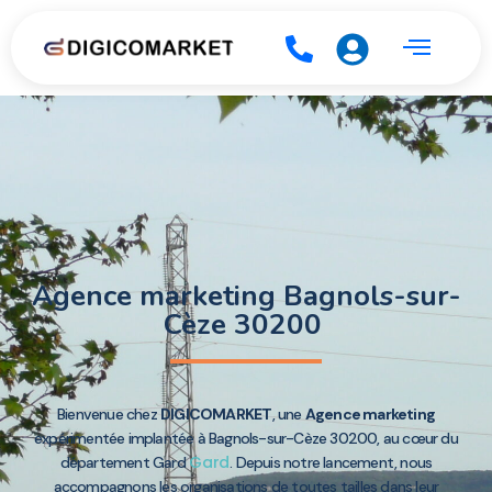
Agence marketing Bagnols-sur-
Cèze 30200
Bienvenue chez
DIGICOMARKET
, une
Agence marketing
expérimentée implantée à Bagnols-sur-Cèze 30200, au cœur du
Gard
département Gard
. Depuis notre lancement, nous
accompagnons les organisations de toutes tailles dans leur