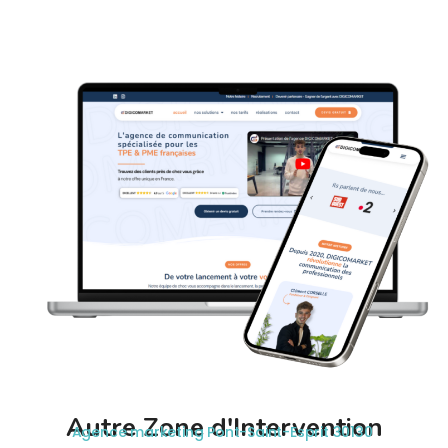
Autre Zone d'Intervention
Agence marketing Pont-Saint-Esprit 30130