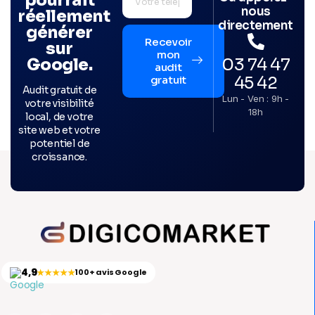
pourrait
nous
réellement
directement
générer
Recevoir
sur
mon
03 74 47
Google.
audit
45 42
gratuit
Audit gratuit de
Lun - Ven : 9h -
votre visibilité
18h
local, de votre
site web et votre
potentiel de
croissance.
4,9
★★★★★
100+ avis Google