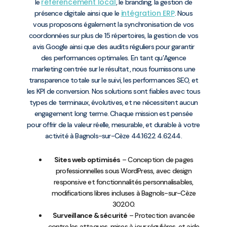
référencement local
le
, le branding, la gestion de
intégration ERP
présence digitale ainsi que le
. Nous
vous proposons également la synchronisation de vos
coordonnées sur plus de 15 répertoires, la gestion de vos
avis Google ainsi que des audits réguliers pour garantir
des performances optimales. En tant qu’Agence
marketing centrée sur le résultat, nous fournissons une
transparence totale sur le suivi, les performances SEO, et
les KPI de conversion. Nos solutions sont fiables avec tous
types de terminaux, évolutives, et ne nécessitent aucun
engagement long terme. Chaque mission est pensée
pour offrir de la valeur réelle, mesurable, et durable à votre
activité à Bagnols-sur-Cèze 44.1622 4.6244.
Sites web optimisés
– Conception de pages
professionnelles sous WordPress, avec design
responsive et fonctionnalités personnalisables,
modifications libres incluses à Bagnols-sur-Cèze
30200.
Surveillance & sécurité
– Protection avancée
contre les attaques, mises à jour régulières, et aide