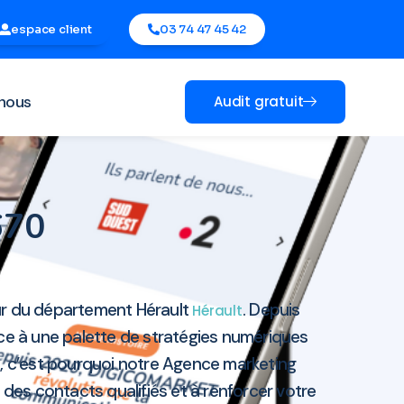
espace client
03 74 47 45 42
nous
Audit gratuit
4670
ur du département Hérault
. Depuis
Hérault
ce à une palette de stratégies numériques
, c’est pourquoi notre Agence marketing
des contacts qualifiés et à renforcer votre