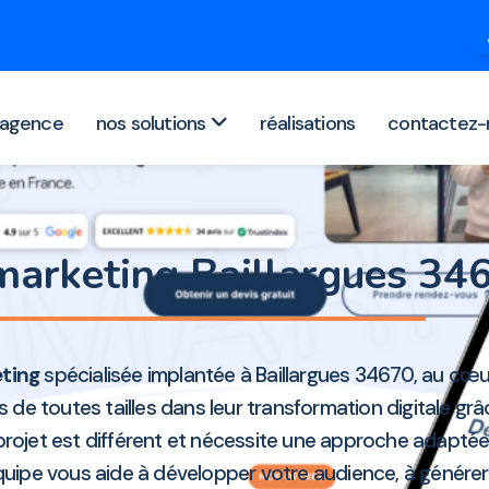
agence
nos solutions
réalisations
contactez-
marketing Baillargues 3
ting
spécialisée implantée à Baillargues 34670, au cœ
e toutes tailles dans leur transformation digitale grâ
rojet est différent et nécessite une approche adaptée
ipe vous aide à développer votre audience, à générer 