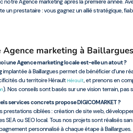
vec notre Agence marketing après la première année. 
e un prestataire : vous gagnez un allié stratégique, fiabl
 Agence marketing à Baillargue
oi une Agence marketing locale est-elle un atout ?
g
implantée à Baillargues permet de bénéficier d’une ré
icités du territoire Hérault
, et prenons en com
Hérault
). Nos conseils sont basés sur une vision terrain, pas
on
els services concrets propose DIGICOMARKET ?
prestations ciblées : création de site web, développ
es SEA ou SEO local. Tous nos projets sont réalisés s
agnement personnalisé à chaque étape à Baillargues.