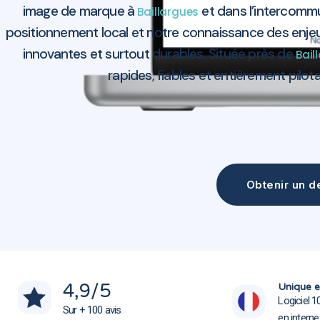
image de marque à
et dans l’intercomm
Baillargues
positionnement local et notre connaissance des enje
innovantes et surtout durables. Située près de
Bail
rapides, fiables et entièrement pilota
Obtenir un de
Agence marketing Baillargues 34670
Agence marketing Baillargues 34670
4,9
/5
Unique e
Logiciel 1
Sur + 100 avis
en intern