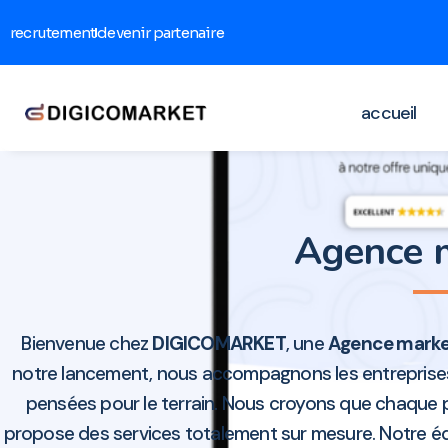
recrutement
devenir partenaire
accueil
Agence 
Bienvenue chez
DIGICOMARKET
, une
Agence marke
notre lancement, nous accompagnons les entreprises d
pensées pour le terrain. Nous croyons que chaque p
propose des services totalement sur mesure. Notre équ