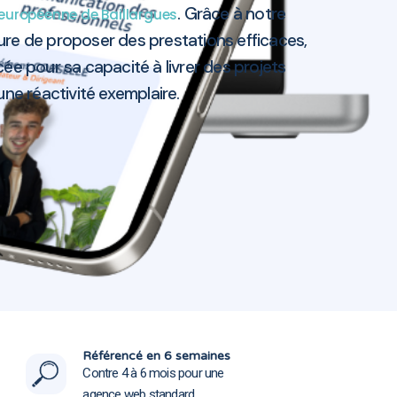
. Grâce à notre
européenne de Baillargues
re de proposer des prestations efficaces,
ée pour sa capacité à livrer des projets
 une réactivité exemplaire.
es 34670
es 34670
Référencé en 6 semaines
Contre 4 à 6 mois pour une
agence web standard.