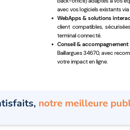
back-office) adaptés à vos équ
avec vos logiciels existants vi
WebApps & solutions interac
client compatibles, sécurisé
terminal connecté.
Conseil & accompagnement
Baillargues 34670, avec reco
votre impact en ligne.
tisfaits,
notre meilleure publ