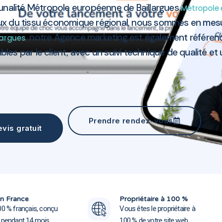
unalité Métropole européenne de Baillargues
Métropole 
ux du tissu économique régional, nous sommes en mesu
, notre Agence marketing est également référenc
largues
bles par le client, avec un suivi technique de qualité et
Agence marketing Baillargues 34670
Prendre rendez-vous
vis gratuit
Agence marketing Baillargu
Agence marketing Baillargu
n France
Propriétaire à 100 %
00 % français, conçu
Vous êtes le propriétaire à
e pendant 14 mois
100 % de votre site web