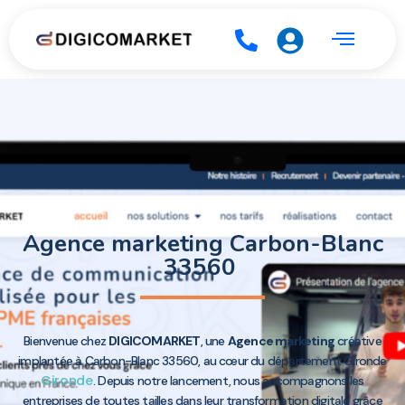
Agence marketing Carbon-Blanc
33560
Bienvenue chez
DIGICOMARKET
, une
Agence marketing
créative
implantée à Carbon-Blanc 33560, au cœur du département Gironde
Gironde
. Depuis notre lancement, nous accompagnons les
entreprises de toutes tailles dans leur transformation digitale grâce