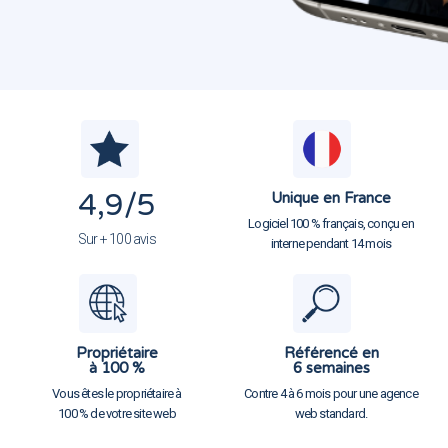
4,9
/5
Unique en France
Logiciel 100 % français, conçu en
Sur + 100 avis
interne pendant 14 mois
Propriétaire
Référencé en
à 100 %
6 semaines
Vous êtes le propriétaire à
Contre 4 à 6 mois pour une agence
100 % de votre site web
web standard.