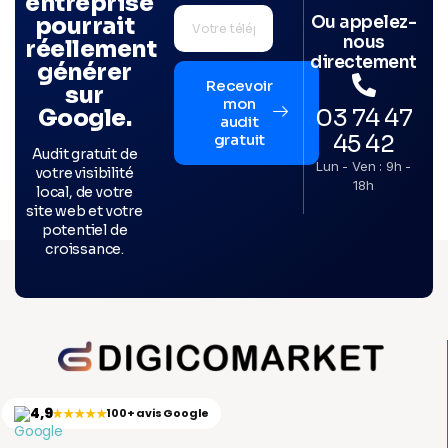
entreprise
Ou appelez-
pourrait
nous
réellement
directement
générer
Recevoir
sur
mon
03 74 47
Google.
audit
45 42
gratuit
Audit gratuit de
Lun - Ven : 9h -
votre visibilité
18h
local, de votre
site web et votre
potentiel de
croissance.
4,9
★★★★★
100+ avis Google