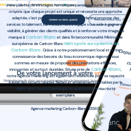
à une palette de stratégies numériques pensées pour le terrain. Nous
croyons que chaque projet est unique et nécessite une approche
adaptée, c’est pourquoi notre Agence marketing propose des
services totalement sur mesure. Notre équipe vous aide à gagner en
visibilité, à générer des clients qualifiés et à renforcer votre image de
Carbon-Blanc
marque à
et dans l’intercommunalité Métropole
Métropole européenne de
européenne de Carbon-Blanc
Carbon-Blanc
. Grâce à notre positionnement local et notre
connaissance des besoins du tissu économique régional, nous
sommes en mesure de proposer des prestations efficaces,
Carbon-Blanc
innovantes et surtout durables. Située près de
,
notre Agence marketing est également référencée pour sa capacité
à livrer des projets rapides, fiables et entièrement pilotables par le
client, avec un suivi technique de qualité et une réactivité
exemplaire.
Agence marketing Carbon-Blanc 33560
Agence marketing Carbon-Blanc
33560