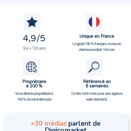
4,9
/5
Unique en France
Logiciel 100 % français, conçu en
Sur + 100 avis
interne pendant 14 mois
Propriétaire
Référencé en
à 100 %
6 semaines
Vous êtes le propriétaire à
Contre 4 à 6 mois pour une agence
100 % de votre site web
web standard.
+30 médias
parlent de
Digicomarket