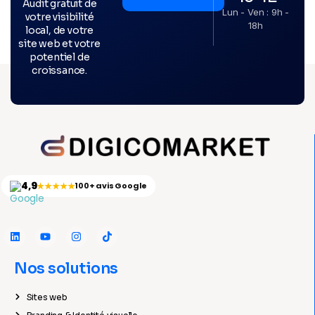
Audit gratuit de
Lun - Ven : 9h -
votre visibilité
18h
local, de votre
site web et votre
potentiel de
croissance.
4,9
★★★★★
100+ avis Google
Nos solutions
Sites web