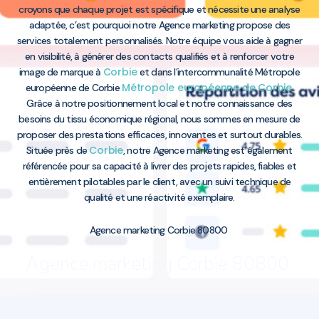
croyons que chaque projet est spécifique et nécessite une analyse
adaptée, c’est pourquoi notre Agence marketing propose des
services totalement personnalisés. Notre équipe vous aide à gagner
en visibilité, à générer des contacts qualifiés et à renforcer votre
Corbie
image de marque à
et dans l’intercommunalité Métropole
Métropole européenne de Corbie
européenne de Corbie
.
Grâce à notre positionnement local et notre connaissance des
besoins du tissu économique régional, nous sommes en mesure de
proposer des prestations efficaces, innovantes et surtout durables.
Corbie
Située près de
, notre Agence marketing est également
référencée pour sa capacité à livrer des projets rapides, fiables et
entièrement pilotables par le client, avec un suivi technique de
qualité et une réactivité exemplaire.
Agence marketing Corbie 80800
Agence marketing Corbie 80800