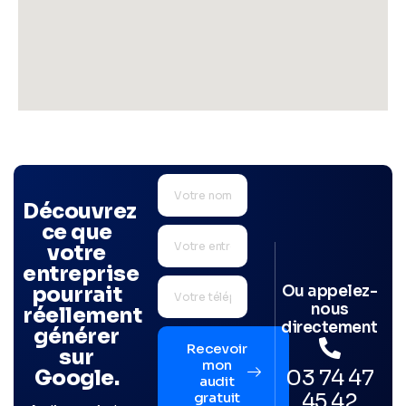
Découvrez
ce que
votre
entreprise
Ou appelez-
pourrait
nous
réellement
directement
générer
Recevoir
sur
mon
03 74 47
Google.
audit
45 42
gratuit