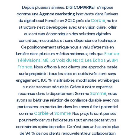
Depuis plusieurs années,
DIGICOMARKET
s’impose
comme une
Agence marketing
innovante dans l’univers
Corbie
du digital local. Fondée en 2020 près de
, notre
structure s’est développée avec une vision claire : offrir
aux acteurs économiques des solutions digitales
concrètes, mesurables et sans dépendance technique.
Ce positionnement unique nous a valu d’être mis en
France
lumière dans plusieurs médias nationaux, tels que
Télévisions
M6
La Voix du Nord
Les Échos
BPI
,
,
,
et
France
. Nous offrons à nos clients une approche basée
sur la propriété : tous les sites et outils livrés sont sans
engagement, 100 % maîtrisables, modifiables et hébergés
sur des serveurs sécurisés. Grâce à notre expertise
Somme
reconnue dans le département Somme
, nous
avons su bâtir une relation de confiance durable avec nos
partenaires, en particulier dans les zones à fort potentiel
Corbie
Somme
comme
et
. Nos projets sont pensés
pour renforcer vos indicateurs tout en respectant vos
contraintes opérationnelles. Ce n’est pas un hasard si plus
de 94 % de nos clients renouvellent leur collaboration