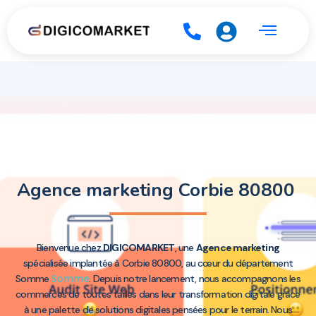
Agence marketing Corbie 80800
Bienvenue chez
DIGICOMARKET
, une
Agence marketing
spécialisée implantée à Corbie 80800, au cœur du département
Somme
Somme
. Depuis notre lancement, nous accompagnons les
commerces de toutes tailles dans leur transformation digitale grâce
à une palette de solutions digitales pensées pour le terrain. Nous