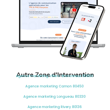
Autre Zone d'Intervention
Agence marketing Villers-Bretonneux 80800
Agence marketing Camon 80450
Agence marketing Longueau 80330
Agence marketing Rivery 80136