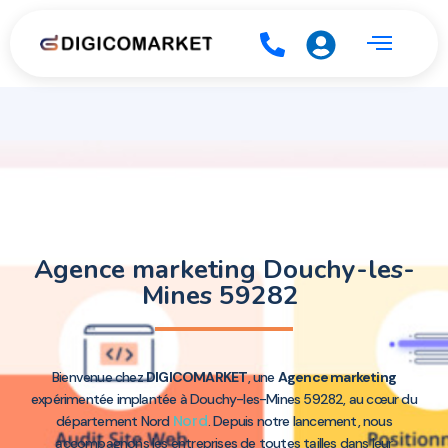
Agence marketing Douchy-les-
Mines 59282
Bienvenue chez
DIGICOMARKET
, une
Agence marketing
expérimentée implantée à Douchy-les-Mines 59282, au cœur du
Nord
département Nord
. Depuis notre lancement, nous
accompagnons les entreprises de toutes tailles dans leur