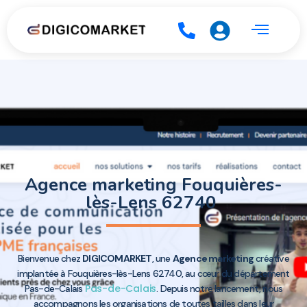
Agence marketing Fouquières-
lès-Lens 62740
Bienvenue chez
DIGICOMARKET
, une
Agence marketing
créative
implantée à Fouquières-lès-Lens 62740, au cœur du département
Pas-de-Calais
Pas-de-Calais
. Depuis notre lancement, nous
accompagnons les organisations de toutes tailles dans leur