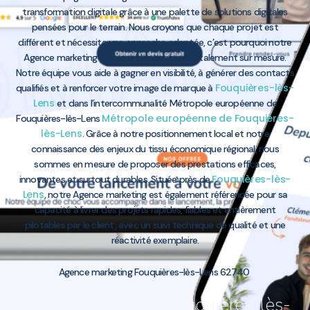
transformation digitale grâce à une palette de solutions digitales
pensées pour le terrain. Nous croyons que chaque projet est
différent et nécessite une approche adaptée, c’est pourquoi notre
Agence marketing propose des services totalement sur mesure.
Notre équipe vous aide à gagner en visibilité, à générer des contacts
Fouquières-lès-
qualifiés et à renforcer votre image de marque à
Lens
et dans l’intercommunalité Métropole européenne de
Métropole européenne de Fouquières-
Fouquières-lès-Lens
lès-Lens
. Grâce à notre positionnement local et notre
connaissance des enjeux du tissu économique régional, nous
sommes en mesure de proposer des prestations efficaces,
Fouquières-lès-
innovantes et surtout durables. Située près de
Lens
, notre Agence marketing est également référencée pour sa
capacité à livrer des projets rapides, fiables et entièrement
pilotables par le client, avec un suivi technique de qualité et une
réactivité exemplaire.
Agence marketing Fouquières-lès-Lens 62740
Agence marketing Fouquières-lès-