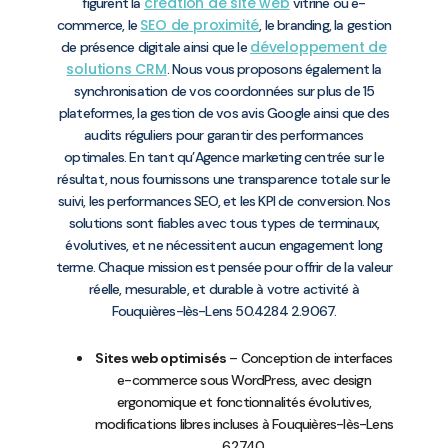
création de site web
figurent la
vitrine ou e-
SEO de proximité
commerce, le
, le branding, la gestion
développement de
de présence digitale ainsi que le
solutions CRM
. Nous vous proposons également la
synchronisation de vos coordonnées sur plus de 15
plateformes, la gestion de vos avis Google ainsi que des
audits réguliers pour garantir des performances
optimales. En tant qu’Agence marketing centrée sur le
résultat, nous fournissons une transparence totale sur le
suivi, les performances SEO, et les KPI de conversion. Nos
solutions sont fiables avec tous types de terminaux,
évolutives, et ne nécessitent aucun engagement long
terme. Chaque mission est pensée pour offrir de la valeur
réelle, mesurable, et durable à votre activité à
Fouquières-lès-Lens 50.4284 2.9067.
Sites web optimisés
– Conception de interfaces
e-commerce sous WordPress, avec design
ergonomique et fonctionnalités évolutives,
modifications libres incluses à Fouquières-lès-Lens
62740.