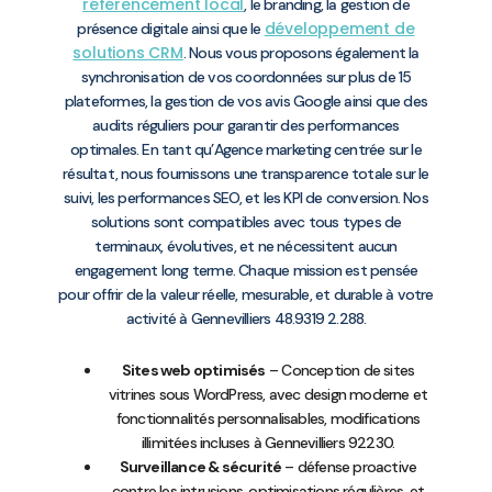
référencement local
, le branding, la gestion de
développement de
présence digitale ainsi que le
solutions CRM
. Nous vous proposons également la
synchronisation de vos coordonnées sur plus de 15
plateformes, la gestion de vos avis Google ainsi que des
audits réguliers pour garantir des performances
optimales. En tant qu’Agence marketing centrée sur le
résultat, nous fournissons une transparence totale sur le
suivi, les performances SEO, et les KPI de conversion. Nos
solutions sont compatibles avec tous types de
terminaux, évolutives, et ne nécessitent aucun
engagement long terme. Chaque mission est pensée
pour offrir de la valeur réelle, mesurable, et durable à votre
activité à Gennevilliers 48.9319 2.288.
Sites web optimisés
– Conception de sites
vitrines sous WordPress, avec design moderne et
fonctionnalités personnalisables, modifications
illimitées incluses à Gennevilliers 92230.
Surveillance & sécurité
– défense proactive
contre les intrusions, optimisations régulières, et