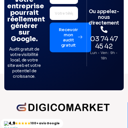
entreprise
Ou appelez-
pourrait
nous
réellement
directement
générer
Recevoir
sur
mon
03 74 47
Google.
audit
45 42
gratuit
Audit gratuit de
Lun - Ven : 9h -
votre visibilité
18h
local, de votre
site web et votre
potentiel de
croissance.
4,9
★★★★★
100+ avis Google