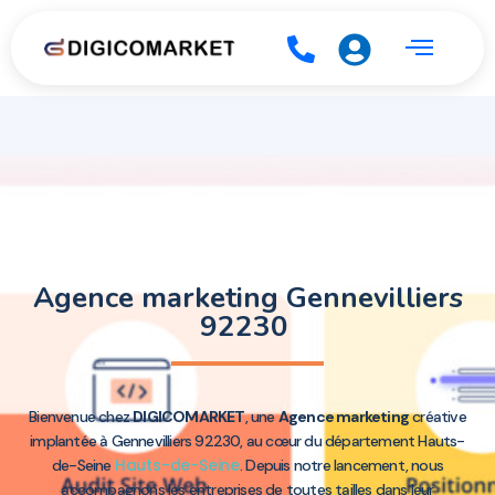
Agence marketing Gennevilliers
92230
Bienvenue chez
DIGICOMARKET
, une
Agence marketing
créative
implantée à Gennevilliers 92230, au cœur du département Hauts-
Hauts-de-Seine
de-Seine
. Depuis notre lancement, nous
accompagnons les entreprises de toutes tailles dans leur