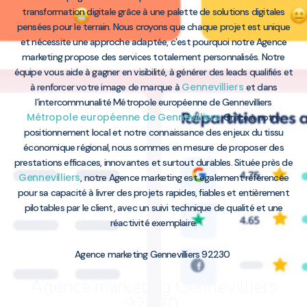
transformation digitale grâce à une palette de solutions digitales
pensées pour le terrain. Nous croyons que chaque projet est unique
et nécessite une approche adaptée, c’est pourquoi notre Agence
marketing propose des services totalement personnalisés. Notre
équipe vous aide à gagner en visibilité, à générer des leads qualifiés et
Gennevilliers
à renforcer votre image de marque à
et dans
l’intercommunalité Métropole européenne de Gennevilliers
Métropole européenne de Gennevilliers
. Grâce à notre
positionnement local et notre connaissance des enjeux du tissu
économique régional, nous sommes en mesure de proposer des
prestations efficaces, innovantes et surtout durables. Située près de
Gennevilliers
, notre Agence marketing est également référencée
pour sa capacité à livrer des projets rapides, fiables et entièrement
pilotables par le client, avec un suivi technique de qualité et une
réactivité exemplaire.
Agence marketing Gennevilliers 92230
Agence marketing Gennevilliers
92230