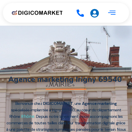
Agence marketing Irigny 69540
Bienvenue chez
DIGICOMARKET
, une
Agence marketing
spécialisée implantée à Irigny 69540, au cœur du département
Rhône
Rhône
. Depuis notre lancement, nous accompagnons les
commerces de toutes tailles dans leur transformation digitale grâce
à une palette de stratégies numériques pensées pour le terrain. Nous