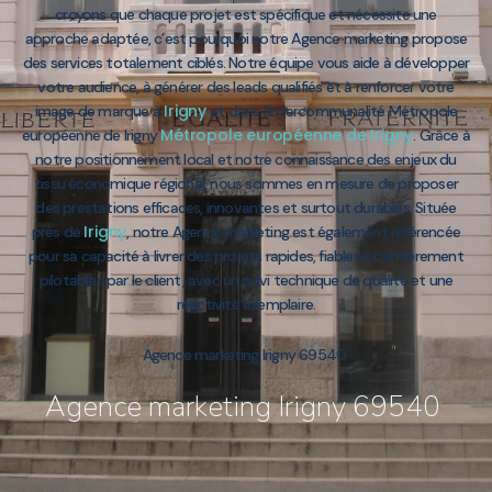
croyons que chaque projet est spécifique et nécessite une
approche adaptée, c’est pourquoi notre Agence marketing propose
des services totalement ciblés. Notre équipe vous aide à développer
votre audience, à générer des leads qualifiés et à renforcer votre
Irigny
image de marque à
et dans l’intercommunalité Métropole
Métropole européenne de Irigny
européenne de Irigny
. Grâce à
notre positionnement local et notre connaissance des enjeux du
tissu économique régional, nous sommes en mesure de proposer
des prestations efficaces, innovantes et surtout durables. Située
Irigny
près de
, notre Agence marketing est également référencée
pour sa capacité à livrer des projets rapides, fiables et entièrement
pilotables par le client, avec un suivi technique de qualité et une
réactivité exemplaire.
Agence marketing Irigny 69540
Agence marketing Irigny 69540