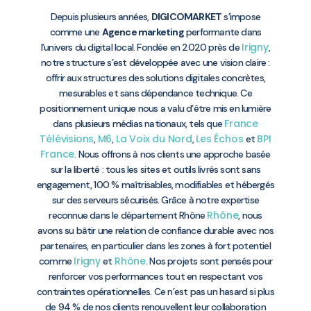
Depuis plusieurs années,
DIGICOMARKET
s’impose
comme une
Agence marketing
performante dans
Irigny
l’univers du digital local. Fondée en 2020 près de
,
notre structure s’est développée avec une vision claire :
offrir aux structures des solutions digitales concrètes,
mesurables et sans dépendance technique. Ce
positionnement unique nous a valu d’être mis en lumière
France
dans plusieurs médias nationaux, tels que
Télévisions
M6
La Voix du Nord
Les Échos
BPI
,
,
,
et
France
. Nous offrons à nos clients une approche basée
sur la liberté : tous les sites et outils livrés sont sans
engagement, 100 % maîtrisables, modifiables et hébergés
sur des serveurs sécurisés. Grâce à notre expertise
Rhône
reconnue dans le département Rhône
, nous
avons su bâtir une relation de confiance durable avec nos
partenaires, en particulier dans les zones à fort potentiel
Irigny
Rhône
comme
et
. Nos projets sont pensés pour
renforcer vos performances tout en respectant vos
contraintes opérationnelles. Ce n’est pas un hasard si plus
de 94 % de nos clients renouvellent leur collaboration