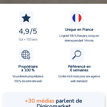
4,9
/5
Unique en France
Logiciel 100 % français, conçu en
Sur + 100 avis
interne pendant 14 mois
Propriétaire
Référencé en
à 100 %
6 semaines
Vous êtes le propriétaire à
Contre 4 à 6 mois pour une agence
100 % de votre site web
web standard.
+30 médias
parlent de
Digicomarket