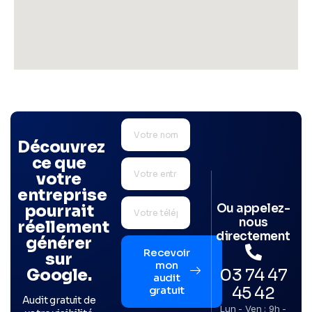
Découvrez
ce que
votre
entreprise
Ou appelez-
pourrait
nous
réellement
directement
générer
Recevoir
sur
mon
03 74 47
Google.
audit
45 42
gratuit
Audit gratuit de
Lun - Ven : 9h -