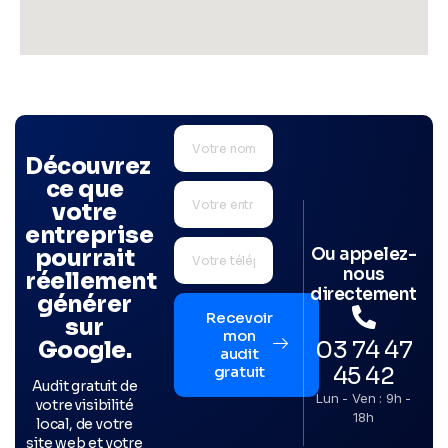
Découvrez
ce que
votre
entreprise
Ou appelez-
pourrait
nous
réellement
directement
générer
Recevoir
sur
mon
03 74 47
Google.
audit
45 42
gratuit
Audit gratuit de
Lun - Ven : 9h -
votre visibilité
18h
local, de votre
site web et votre