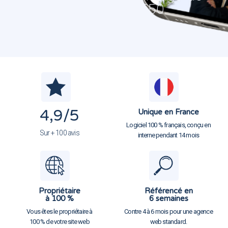
Roussillon 38550
4,9
/5
Unique en France
Logiciel 100 % français, conçu en
Sur + 100 avis
interne pendant 14 mois
Propriétaire
Référencé en
à 100 %
6 semaines
Vous êtes le propriétaire à
Contre 4 à 6 mois pour une agence
100 % de votre site web
web standard.