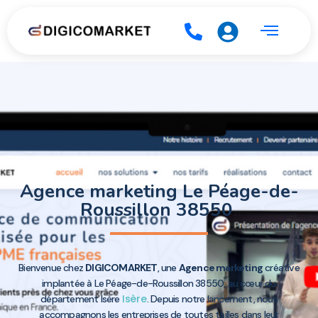
Agence marketing Le Péage-de-
Roussillon 38550
Bienvenue chez
DIGICOMARKET
, une
Agence marketing
créative
implantée à Le Péage-de-Roussillon 38550, au cœur du
Isère
département Isère
. Depuis notre lancement, nous
accompagnons les entreprises de toutes tailles dans leur