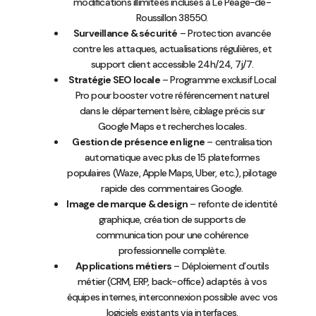
modifications illimitées incluses à Le Péage-de-
Roussillon 38550.
Surveillance & sécurité
– Protection avancée
contre les attaques, actualisations régulières, et
support client accessible 24h/24, 7j/7.
Stratégie SEO locale
– Programme exclusif Local
Pro pour booster votre référencement naturel
dans le département Isère, ciblage précis sur
Google Maps et recherches locales.
Gestion de présence en ligne
– centralisation
automatique avec plus de 15 plateformes
populaires (Waze, Apple Maps, Uber, etc.), pilotage
rapide des commentaires Google.
Image de marque & design
– refonte de identité
graphique, création de supports de
communication pour une cohérence
professionnelle complète.
Applications métiers
– Déploiement d’outils
métier (CRM, ERP, back-office) adaptés à vos
équipes internes, interconnexion possible avec vos
logiciels existants via interfaces.