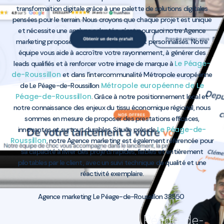
transformation digitale grâce à une palette de solutions digitales
pensées pour le terrain. Nous croyons que chaque projet est unique
et nécessite une analyse adaptée, c’est pourquoi notre Agence
marketing propose des services totalement personnalisés. Notre
équipe vous aide à accroître votre rayonnement, à générer des
Le Péage-
leads qualifiés et à renforcer votre image de marque à
de-Roussillon
et dans l’intercommunalité Métropole européenne
Métropole européenne de Le
de Le Péage-de-Roussillon
Péage-de-Roussillon
. Grâce à notre positionnement local et
notre connaissance des enjeux du tissu économique régional, nous
sommes en mesure de proposer des prestations efficaces,
Le Péage-de-
innovantes et surtout durables. Située près de
Roussillon
, notre Agence marketing est également référencée pour
sa capacité à livrer des projets rapides, fiables et entièrement
pilotables par le client, avec un suivi technique de qualité et une
réactivité exemplaire.
Agence marketing Le Péage-de-Roussillon 38550
Agence marketing Le Péage-de-