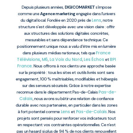
Depuis plusieurs années,
DIGICOMARKET
s’impose
comme une
Agence marketing
engagée dans l’univers
Lens
du digital local. Fondée en 2020 près de
, notre
structure s’est développée avec une vision claire : offrir
aux structures des solutions digitales concrètes,
mesurables et sans dépendance technique. Ce
positionnement unique nous a valu d’être mis en lumière
France
dans plusieurs médias nationaux, tels que
Télévisions
M6
La Voix du Nord
Les Échos
BPI
,
,
,
et
France
. Nous offrons à nos clients une approche basée
sur la propriété : tous les sites et outils livrés sont sans
engagement, 100 % maîtrisables, modifiables et hébergés
sur des serveurs sécurisés. Grâce à notre expertise
Pas-de-
reconnue dans le département Pas-de-Calais
Calais
, nous avons su bâtir une relation de confiance
durable avec nos partenaires, en particulier dans les zones
Lens
Pas-de-Calais
à fort potentiel comme
et
. Nos
projets sont pensés pour renforcer vos indicateurs tout
en respectant vos contraintes opérationnelles. Ce n’est
pas un hasard si plus de 94 % de nos clients renouvellent