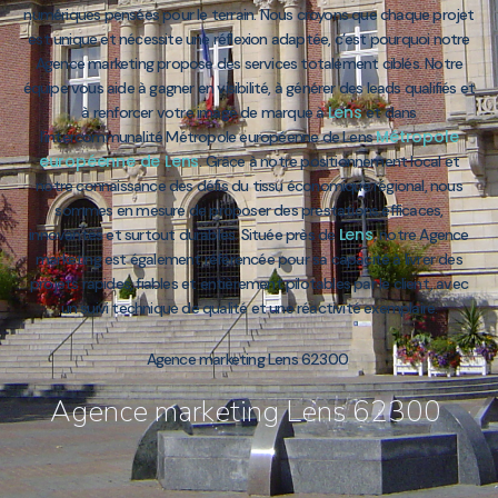
numériques pensées pour le terrain. Nous croyons que chaque projet
est unique et nécessite une réflexion adaptée, c’est pourquoi notre
Agence marketing propose des services totalement ciblés. Notre
équipe vous aide à gagner en visibilité, à générer des leads qualifiés et
Lens
à renforcer votre image de marque à
et dans
Métropole
l’intercommunalité Métropole européenne de Lens
européenne de Lens
. Grâce à notre positionnement local et
notre connaissance des défis du tissu économique régional, nous
sommes en mesure de proposer des prestations efficaces,
Lens
innovantes et surtout durables. Située près de
, notre Agence
marketing est également référencée pour sa capacité à livrer des
projets rapides, fiables et entièrement pilotables par le client, avec
un suivi technique de qualité et une réactivité exemplaire.
Agence marketing Lens 62300
Agence marketing Lens 62300