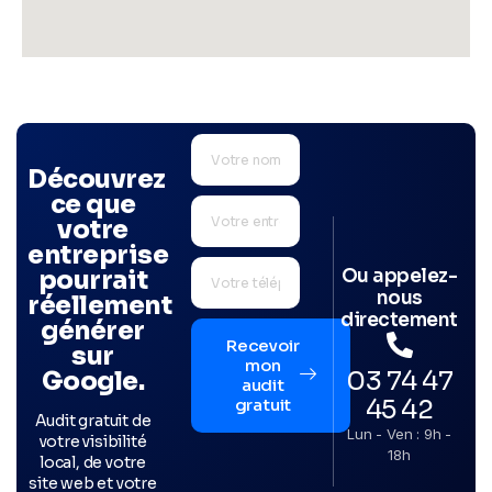
Découvrez
ce que
votre
entreprise
Ou appelez-
pourrait
nous
réellement
directement
générer
Recevoir
sur
mon
03 74 47
Google.
audit
45 42
gratuit
Audit gratuit de
Lun - Ven : 9h -
votre visibilité
18h
local, de votre
site web et votre