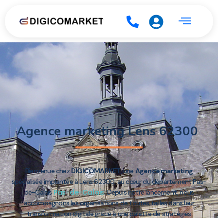
Agence marketing Lens 62300
Bienvenue chez
DIGICOMARKET
, une
Agence marketing
spécialisée implantée à Lens 62300, au cœur du département Pas-
Pas-de-Calais
de-Calais
. Depuis notre lancement, nous
accompagnons les organisations de toutes tailles dans leur
transformation digitale grâce à une palette de stratégies