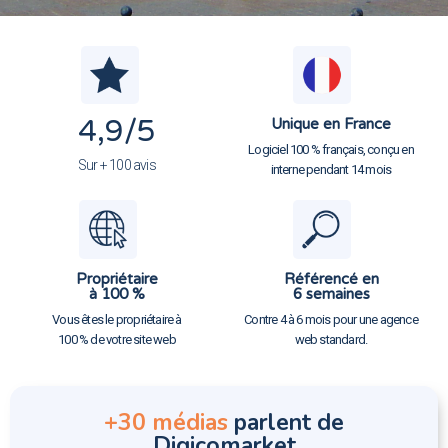
4,9
/5
Unique en France
Logiciel 100 % français, conçu en
Sur + 100 avis
interne pendant 14 mois
Propriétaire
Référencé en
à 100 %
6 semaines
Vous êtes le propriétaire à
Contre 4 à 6 mois pour une agence
100 % de votre site web
web standard.
+30 médias
parlent de
Digicomarket