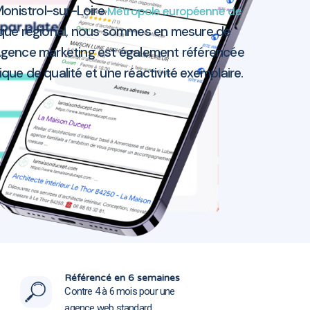
onistrol-sur-Loire
Métropole européenne de
ique régional, nous sommes en mesure de
 Agence marketing est également référencée
nique de qualité et une réactivité exemplaire.
-Loire 43120
-Loire 43120
Référencé en 6 semaines
Contre 4 à 6 mois pour une
agence web standard.