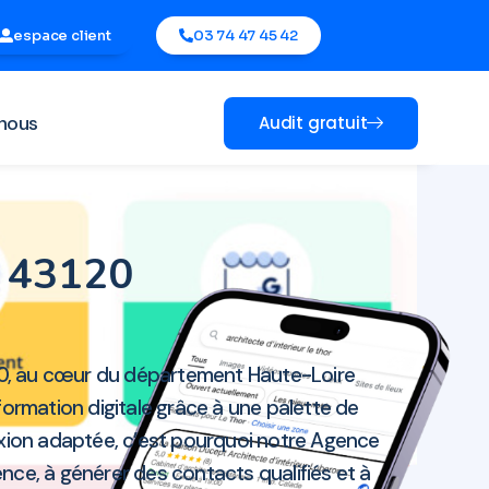
espace client
03 74 47 45 42
nous
Audit gratuit
e 43120
20, au cœur du département Haute-Loire
ormation digitale grâce à une palette de
lexion adaptée, c’est pourquoi notre Agence
ce, à générer des contacts qualifiés et à