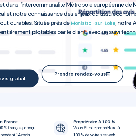
et dans l’intercommunalité Métropole européenne de M
ocal et notre connaissance des enjeux du tissu économ
tout durables. Située près de
, notre
Monistrol-sur-Loire
 entièrement pilotables par le client, avec un suivi tech
Agence marketing Monistrol-sur-Loire 43120
Prendre rendez-vous
vis gratuit
Agence marketing Monistrol-sur
Agence marketing Monistrol-sur
n France
Propriétaire à 100 %
00 % français, conçu
Vous êtes le propriétaire à
e pendant 14 mois
100 % de votre site web