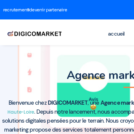
recrutement
devenir partenaire
accueil
Agence mark
Bienvenue chez
DIGICOMARKET
, une
Agence mark
. Depuis notre lancement, nous accompag
Haute-Loire
solutions digitales pensées pour le terrain. Nous cro
marketing propose des services totalement personnal