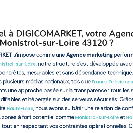
pel à DIGICOMARKET, votre Agen
Monistrol-sur-Loire 43120 ?
RKET
s’impose comme une
Agence marketing
performa
, notre structure s’est développée avec un
istrol-sur-Loire
es concrètes, mesurables et sans dépendance technique
s plusieurs médias nationaux, tels que
France Télévision
nts une approche basée sur la transparence : tous les si
ifiables et hébergés sur des serveurs sécurisés. Grâc
ire
, nous avons su bâtir une relation de co
Haute-Loire
les zones à fort potentiel comme
et
Monistrol-sur-Loire
Ha
 tout en respectant vos contraintes opérationnelles. Ce