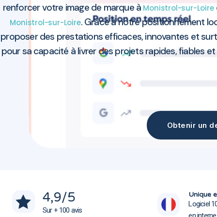
renforcer votre image de marque à
Monistrol-sur-Loire
. Grâce à notre positionnement l
Monistrol-sur-Loire
proposer des prestations efficaces, innovantes et sur
pour sa capacité à livrer des projets rapides, fiables et
Obtenir un de
Agence marketing Monistrol-sur-Loire 43120
Agence marketing Monistrol-sur-Loire 43120
4,9
/5
Unique e
Logiciel 1
Sur + 100 avis
en intern