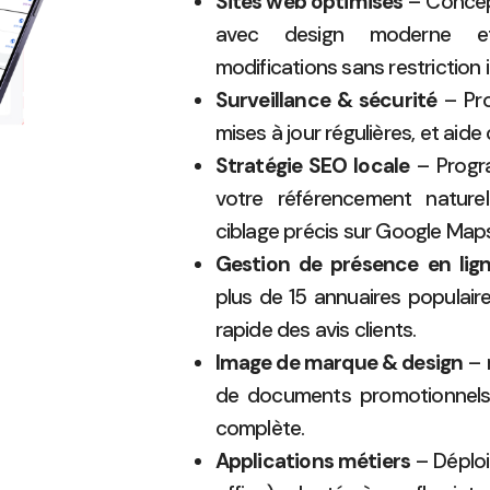
Sites web optimisés
– Concept
avec design moderne et f
modifications sans restriction 
Surveillance & sécurité
– Pro
mises à jour régulières, et aide
Stratégie SEO locale
– Progra
votre référencement nature
ciblage précis sur Google Maps
Gestion de présence en lig
plus de 15 annuaires populaire
rapide des avis clients.
Image de marque & design
– 
de documents promotionnels 
complète.
Applications métiers
– Déploi