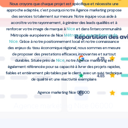
Nous croyons que chaque projet est spécifique et nécessite une
approche adaptée, c’est pourquoi notre Agence marketing propose
des services totalement sur mesure. Notre équipe vous aide à
accroître votre rayonnement, à générer des leads qualifiés et à
Nice
renforcer votre image de marque à
et dans l’intercommunalité
Métropole européenne de
Métropole européenne de Nice
Nice
. Grâce à notre positionnement local et notre connaissance
des enjeux du tissu économique régional, nous sommes en mesure
de proposer des prestations efficaces, innovantes et surtout
Nice
durables. Située près de
, notre Agence marketing est
également référencée pour sa capacité à livrer des projets rapides,
fiables et entièrement pilotables par le client, avec un suivi technique
de qualité et une réactivité exemplaire.
Agence marketing Nice 06000
Agence marketing Nice 06000