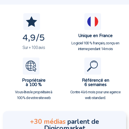
4,9
/5
Unique en France
Logiciel 100 % français, conçu en
Sur + 100 avis
interne pendant 14 mois
Propriétaire
Référencé en
à 100 %
6 semaines
Vous êtes le propriétaire à
Contre 4 à 6 mois pour une agence
100 % de votre site web
web standard.
+30 médias
parlent de
Digicomarket