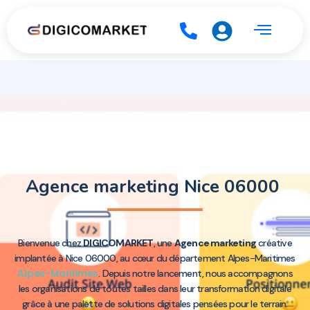
Agence marketing Nice 06000
Bienvenue chez
DIGICOMARKET
, une
Agence marketing
créative
implantée à Nice 06000, au cœur du département Alpes-Maritimes
Alpes-Maritimes
. Depuis notre lancement, nous accompagnons
les organisations de toutes tailles dans leur transformation digitale
grâce à une palette de solutions digitales pensées pour le terrain.