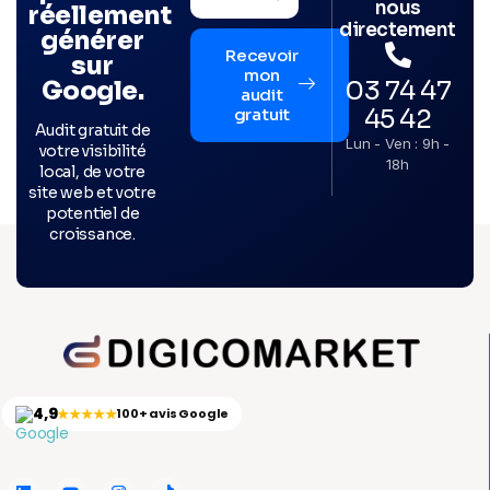
nous
réellement
directement
générer
Recevoir
sur
mon
03 74 47
Google.
audit
45 42
gratuit
Audit gratuit de
Lun - Ven : 9h -
votre visibilité
18h
local, de votre
site web et votre
potentiel de
croissance.
4,9
★★★★★
100+ avis Google