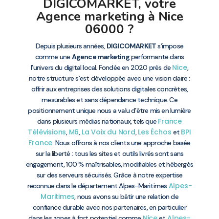
DIGICOMARKET, votre
Agence marketing à Nice
06000 ?
Depuis plusieurs années,
DIGICOMARKET
s’impose
comme une
Agence marketing
performante dans
Nice
l’univers du digital local. Fondée en 2020 près de
,
notre structure s’est développée avec une vision claire :
offrir aux entreprises des solutions digitales concrètes,
mesurables et sans dépendance technique. Ce
positionnement unique nous a valu d’être mis en lumière
France
dans plusieurs médias nationaux, tels que
Télévisions
M6
La Voix du Nord
Les Échos
BPI
,
,
,
et
France
. Nous offrons à nos clients une approche basée
sur la liberté : tous les sites et outils livrés sont sans
engagement, 100 % maîtrisables, modifiables et hébergés
sur des serveurs sécurisés. Grâce à notre expertise
Alpes-
reconnue dans le département Alpes-Maritimes
Maritimes
, nous avons su bâtir une relation de
confiance durable avec nos partenaires, en particulier
Nice
Alpes-
dans les zones à fort potentiel comme
et