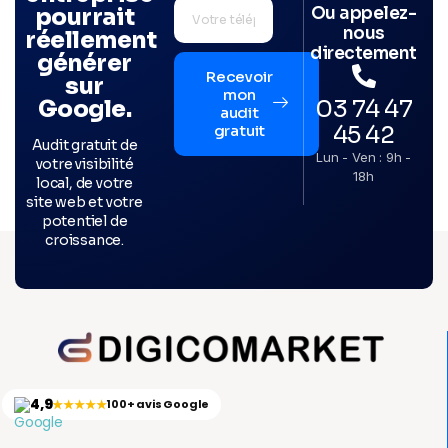
Ou appelez-
pourrait
nous
réellement
directement
générer
Recevoir
sur
mon
03 74 47
Google.
audit
45 42
gratuit
Audit gratuit de
Lun - Ven : 9h -
votre visibilité
18h
local, de votre
site web et votre
potentiel de
croissance.
4,9
★★★★★
100+ avis Google