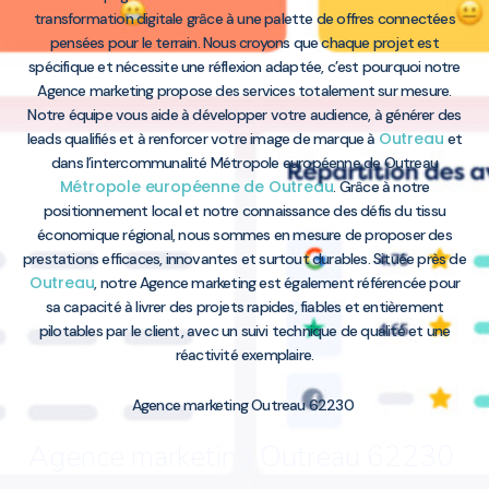
transformation digitale grâce à une palette de offres connectées
pensées pour le terrain. Nous croyons que chaque projet est
spécifique et nécessite une réflexion adaptée, c’est pourquoi notre
Agence marketing propose des services totalement sur mesure.
Notre équipe vous aide à développer votre audience, à générer des
Outreau
leads qualifiés et à renforcer votre image de marque à
et
dans l’intercommunalité Métropole européenne de Outreau
Métropole européenne de Outreau
. Grâce à notre
positionnement local et notre connaissance des défis du tissu
économique régional, nous sommes en mesure de proposer des
prestations efficaces, innovantes et surtout durables. Située près de
Outreau
, notre Agence marketing est également référencée pour
sa capacité à livrer des projets rapides, fiables et entièrement
pilotables par le client, avec un suivi technique de qualité et une
réactivité exemplaire.
Agence marketing Outreau 62230
Agence marketing Outreau 62230