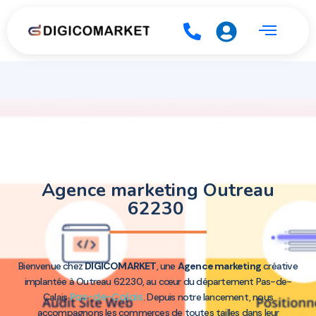
Agence marketing Outreau
62230
Bienvenue chez
DIGICOMARKET
, une
Agence marketing
créative
implantée à Outreau 62230, au cœur du département Pas-de-
Pas-de-Calais
Calais
. Depuis notre lancement, nous
accompagnons les commerces de toutes tailles dans leur