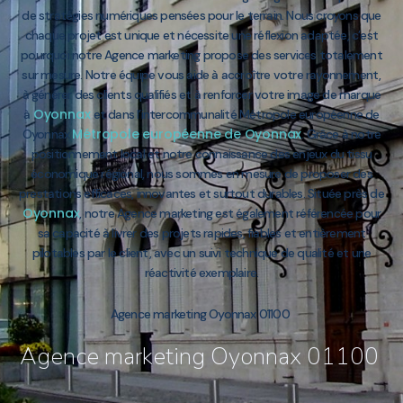
de stratégies numériques pensées pour le terrain. Nous croyons que
chaque projet est unique et nécessite une réflexion adaptée, c’est
pourquoi notre Agence marketing propose des services totalement
sur mesure. Notre équipe vous aide à accroître votre rayonnement,
à générer des clients qualifiés et à renforcer votre image de marque
Oyonnax
à
et dans l’intercommunalité Métropole européenne de
Métropole européenne de Oyonnax
Oyonnax
. Grâce à notre
positionnement local et notre connaissance des enjeux du tissu
économique régional, nous sommes en mesure de proposer des
prestations efficaces, innovantes et surtout durables. Située près de
Oyonnax
, notre Agence marketing est également référencée pour
sa capacité à livrer des projets rapides, fiables et entièrement
pilotables par le client, avec un suivi technique de qualité et une
réactivité exemplaire.
Agence marketing Oyonnax 01100
Agence marketing Oyonnax 01100