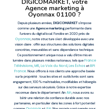
DIGICOMARKET, votre
Agence marketing à
Oyonnax 01100 ?
Depuis plusieurs années,
DIGICOMARKET
s’impose
comme une
Agence marketing
performante dans
l’univers du digital local. Fondée en 2020 près de
Oyonnax
, notre structure s’est développée avec une
vision claire : offrir aux structures des solutions digitales
concrètes, mesurables et sans dépendance technique.
Ce positionnement unique nous a valu d’être mis en
France
lumière dans plusieurs médias nationaux, tels que
Télévisions
M6
La Voix du Nord
Les Échos
BPI
,
,
,
et
France
. Nous offrons à nos clients une approche basée
sur la propriété : tous les sites et outils livrés sont sans
engagement, 100 % maîtrisables, modifiables et hébergés
sur des serveurs sécurisés. Grâce à notre expertise
Ain
reconnue dans le département Ain
, nous avons su
bâtir une relation de confiance durable avec nos
partenaires, en particulier dans les zones à fort potentiel
Oyonnax
Ain
comme
et
. Nos projets sont pensés pour