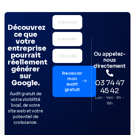
Découvrez
ce que
votre
entreprise
Ou appelez-
pourrait
nous
réellement
directement
générer
Recevoir
sur
mon
03 74 47
Google.
audit
45 42
gratuit
Audit gratuit de
Lun - Ven : 9h -
votre visibilité
18h
local, de votre
site web et votre
potentiel de
croissance.