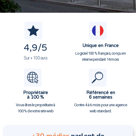
4,9
/5
Unique en France
Logiciel 100 % français, conçu en
Sur + 100 avis
interne pendant 14 mois
Propriétaire
Référencé en
à 100 %
6 semaines
Vous êtes le propriétaire à
Contre 4 à 6 mois pour une agence
100 % de votre site web
web standard.