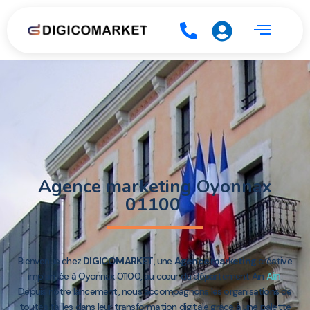
Agence marketing Oyonnax
01100
Bienvenue chez
DIGICOMARKET
, une
Agence marketing
créative
Ain
implantée à Oyonnax 01100, au cœur du département Ain
.
Depuis notre lancement, nous accompagnons les organisations de
toutes tailles dans leur transformation digitale grâce à une palette