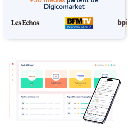
+30 médias
parlent de
Digicomarket