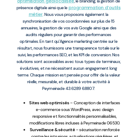
optimisation géolocalisée
, le branding, la gestion de
programmation d’outils
présence digitale ainsi que le
métier
. Nous vous proposons également la
synchronisation de vos coordonnées sur plus de 15
annuaires, la gestion de vos avis Google ainsi que des
audits réguliers pour garantir des performances
optimales. En tant qu’Agence marketing centrée sur le
résultat, nous fournissons une transparence totale sur le
suivi, les performances SEO, et les KPI de conversion. Nos
solutions sont accessibles avec tous types de terminaux,
évolutives, et ne nécessitent aucun engagement long
terme. Chaque mission est pensée pour offrir de la valeur
réelle, mesurable, et durable à votre activité à
Peymeinade 43.6289 6.8807.
Sites web optimisés
– Conception de interfaces
e-commerce sous WordPress, avec design
responsive et fonctionnalités personnalisables,
modifications libres incluses à Peymeinade 06530.
Surveillance & sécurité
– sécurisation renforcée
contre les intrusions, actualisations régulières, et