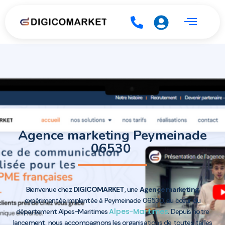
Agence marketing Peymeinade
06530
Bienvenue chez
DIGICOMARKET
, une
Agence marketing
expérimentée implantée à Peymeinade 06530, au cœur du
Alpes-Maritimes
département Alpes-Maritimes
. Depuis notre
lancement, nous accompagnons les organisations de toutes tailles