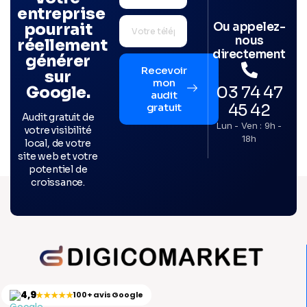
entreprise
Ou appelez-
pourrait
nous
réellement
directement
générer
Recevoir
sur
mon
03 74 47
Google.
audit
45 42
gratuit
Audit gratuit de
Lun - Ven : 9h -
votre visibilité
18h
local, de votre
site web et votre
potentiel de
croissance.
4,9
★★★★★
100+ avis Google