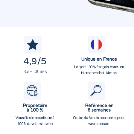
4,9
/5
Unique en France
Logiciel 100 % français, conçu en
Sur + 100 avis
interne pendant 14 mois
Propriétaire
Référencé en
à 100 %
6 semaines
Vous êtes le propriétaire à
Contre 4 à 6 mois pour une agence
100 % de votre site web
web standard.