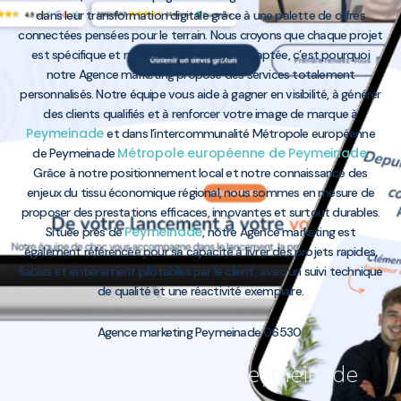
dans leur transformation digitale grâce à une palette de offres
connectées pensées pour le terrain. Nous croyons que chaque projet
est spécifique et nécessite une analyse adaptée, c’est pourquoi
notre Agence marketing propose des services totalement
personnalisés. Notre équipe vous aide à gagner en visibilité, à générer
des clients qualifiés et à renforcer votre image de marque à
Peymeinade
et dans l’intercommunalité Métropole européenne
Métropole européenne de Peymeinade
de Peymeinade
.
Grâce à notre positionnement local et notre connaissance des
enjeux du tissu économique régional, nous sommes en mesure de
proposer des prestations efficaces, innovantes et surtout durables.
Peymeinade
Située près de
, notre Agence marketing est
également référencée pour sa capacité à livrer des projets rapides,
fiables et entièrement pilotables par le client, avec un suivi technique
de qualité et une réactivité exemplaire.
Agence marketing Peymeinade 06530
Agence marketing Peymeinade
06530