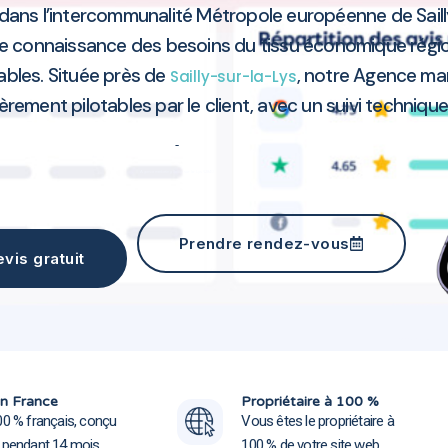
dans l’intercommunalité Métropole européenne de Sail
otre connaissance des besoins du tissu économique ré
ables. Située près de
, notre Agence ma
Sailly-sur-la-Lys
ièrement pilotables par le client, avec un suivi techniqu
Agence marketing Sailly-sur-la-Lys 62840
Prendre rendez-vous
vis gratuit
Agence marketing Sailly-sur-la
Agence marketing Sailly-sur-la
n France
Propriétaire à 100 %
00 % français, conçu
Vous êtes le propriétaire à
e pendant 14 mois
100 % de votre site web