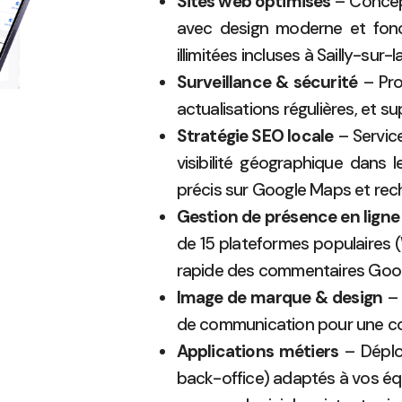
Sites web optimisés
– Concept
avec design moderne et fonct
illimitées incluses à Sailly-sur
Surveillance & sécurité
– Pro
actualisations régulières, et su
Stratégie SEO locale
– Service
visibilité géographique dans 
précis sur Google Maps et rec
Gestion de présence en ligne
de 15 plateformes populaires (
rapide des commentaires Goog
Image de marque & design
– 
de communication pour une co
Applications métiers
– Déploi
back-office) adaptés à vos équ