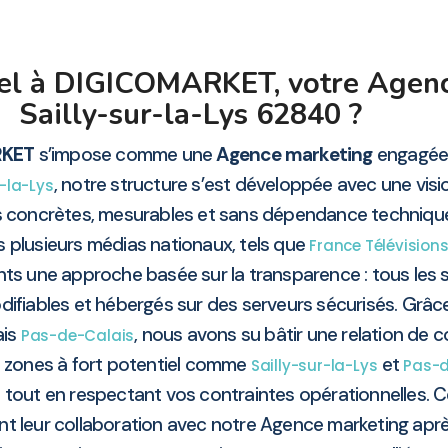
pel à DIGICOMARKET, votre Agen
Sailly-sur-la-Lys 62840 ?
RKET
s’impose comme une
Agence marketing
engagée d
, notre structure s’est développée avec une vision
r-la-Lys
s concrètes, mesurables et sans dépendance techniqu
s plusieurs médias nationaux, tels que
France Télévision
nts une approche basée sur la transparence : tous les si
ifiables et hébergés sur des serveurs sécurisés. Grâc
ais
, nous avons su bâtir une relation de 
Pas-de-Calais
es zones à fort potentiel comme
et
Sailly-sur-la-Lys
Pas-d
 tout en respectant vos contraintes opérationnelles. Ce
nt leur collaboration avec notre Agence marketing apr