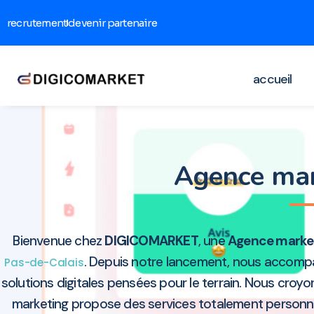
recrutement
devenir partenaire
accueil
Agence mar
Bienvenue chez
DIGICOMARKET
, une
Agence marke
. Depuis notre lancement, nous accompag
Pas-de-Calais
solutions digitales pensées pour le terrain. Nous croy
marketing propose des services totalement personnali