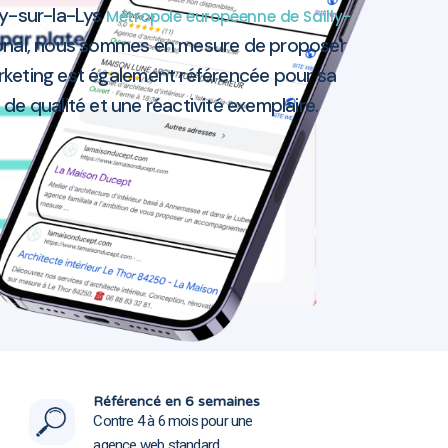
ly-sur-la-Lys
Métropole européenne de Sailly-
gional, nous sommes en mesure de proposer
rketing est également référencée pour sa
e de qualité et une réactivité exemplaire.
-Lys 62840
-Lys 62840
Référencé en 6 semaines
Contre 4 à 6 mois pour une
agence web standard.