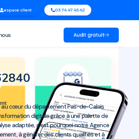
espace client
03 74 47 45 42
nous
Audit gratuit
 62840
0, au cœur du département Pas-de-Calais
nsformation digitale grâce à une palette de
nalyse adaptée, c’est pourquoi notre Agence
ent, à générer des clients qualifiés et à