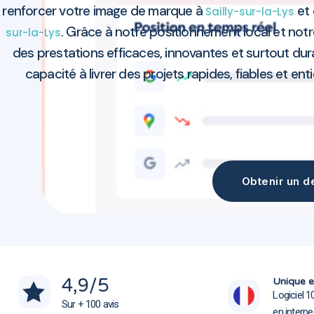
renforcer votre image de marque à
et 
Sailly-sur-la-Lys
. Grâce à notre positionnement local et n
sur-la-Lys
des prestations efficaces, innovantes et surtout dur
capacité à livrer des projets rapides, fiables et ent
Obtenir un de
Agence marketing Sailly-sur-la-Lys 62840
Agence marketing Sailly-sur-la-Lys 62840
4,9
/5
Unique e
Logiciel 1
Sur + 100 avis
en intern