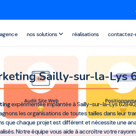
agence
nos solutions
réalisations
contactez-
keting Sailly-sur-la-Lys
ting
expérimentée implantée à Sailly-sur-la-Lys 6284
nons les organisations de toutes tailles dans leur tra
ons que chaque projet est différent et nécessite une a
sés. Notre équipe vous aide à accroître votre rayonnem