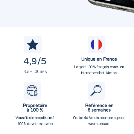
4,9
/5
Unique en France
Logiciel 100 % français, conçu en
Sur + 100 avis
interne pendant 14 mois
Propriétaire
Référencé en
à 100 %
6 semaines
Vous êtes le propriétaire à
Contre 4 à 6 mois pour une agence
100 % de votre site web
web standard.