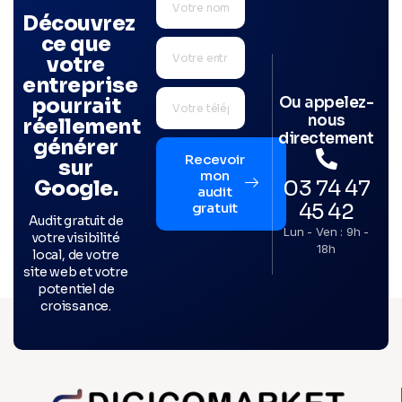
Découvrez
ce que
votre
entreprise
Ou appelez-
pourrait
nous
réellement
directement
générer
Recevoir
sur
mon
03 74 47
Google.
audit
45 42
gratuit
Audit gratuit de
Lun - Ven : 9h -
votre visibilité
18h
local, de votre
site web et votre
potentiel de
croissance.