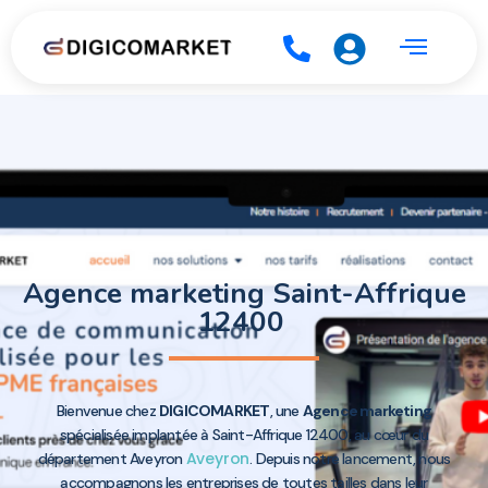
Agence marketing Saint-Affrique
12400
Bienvenue chez
DIGICOMARKET
, une
Agence marketing
spécialisée implantée à Saint-Affrique 12400, au cœur du
Aveyron
département Aveyron
. Depuis notre lancement, nous
accompagnons les entreprises de toutes tailles dans leur