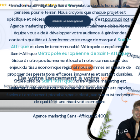
transformation digitale grâce à une palette de solutions digitales
pensées pour le terrain. Nous croyons que chaque projet est
spécifique et nécessite une approche adaptée, c’est pourquoi notre
Agence marketing propose des services totalement ciblés. Notre
équipe vous aide à développer votre audience, à générer des
Saint-
contacts qualifiés et à renforcer votre image de marque à
Affrique
et dans l’intercommunalité Métropole européenne de
Métropole européenne de Saint-Affrique
Saint-Affrique
.
Grâce à notre positionnement local et notre connaissance des
enjeux du tissu économique régional, nous sommes en mesure de
proposer des prestations efficaces, innovantes et surtout durables.
Saint-Affrique
Située près de
, notre Agence marketing est
également référencée pour sa capacité à livrer des projets rapides,
fiables et entièrement pilotables par le client, avec un suivi technique
de qualité et une réactivité exemplaire.
Agence marketing Saint-Affrique 12400
Agence marketing Saint-Affrique
12400