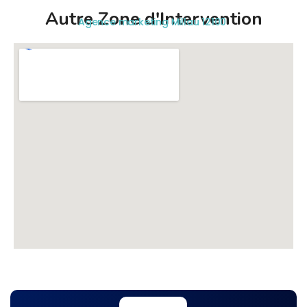
Autre Zone d'Intervention
Agence marketing Millau 12100