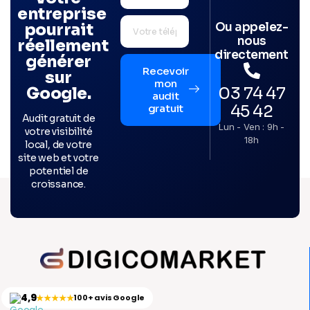
entreprise
Ou appelez-
pourrait
nous
réellement
directement
générer
Recevoir
sur
mon
03 74 47
Google.
audit
45 42
gratuit
Audit gratuit de
Lun - Ven : 9h -
votre visibilité
18h
local, de votre
site web et votre
potentiel de
croissance.
4,9
★★★★★
100+ avis Google