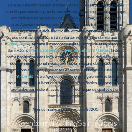
dans leur transformation digitale grâce à une palette de stratégies
numériques pensées pour le terrain. Nous croyons que chaque projet
est différent et nécessite une réflexion adaptée, c’est pourquoi
notre Agence marketing propose des services totalement ciblés.
Notre équipe vous aide à accroître votre rayonnement, à générer
des contacts qualifiés et à renforcer votre image de marque à
Saint-Denis
et dans l’intercommunalité Métropole européenne de
Métropole européenne de Saint-Denis
Saint-Denis
. Grâce à
notre positionnement local et notre connaissance des défis du tissu
économique régional, nous sommes en mesure de proposer des
prestations efficaces, innovantes et surtout durables. Située près de
Saint-Denis
, notre Agence marketing est également référencée
pour sa capacité à livrer des projets rapides, fiables et entièrement
pilotables par le client, avec un suivi technique de qualité et une
réactivité exemplaire.
Agence marketing Saint-Denis 93200
Agence marketing Saint-Denis
93200