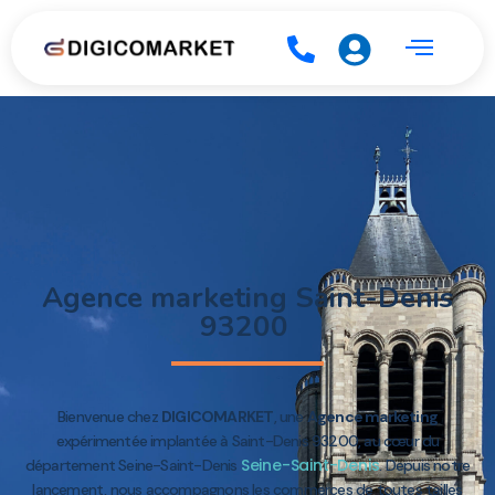
Agence marketing Saint-Denis
93200
Bienvenue chez
DIGICOMARKET
, une
Agence marketing
expérimentée implantée à Saint-Denis 93200, au cœur du
Seine-Saint-Denis
département Seine-Saint-Denis
. Depuis notre
lancement, nous accompagnons les commerces de toutes tailles