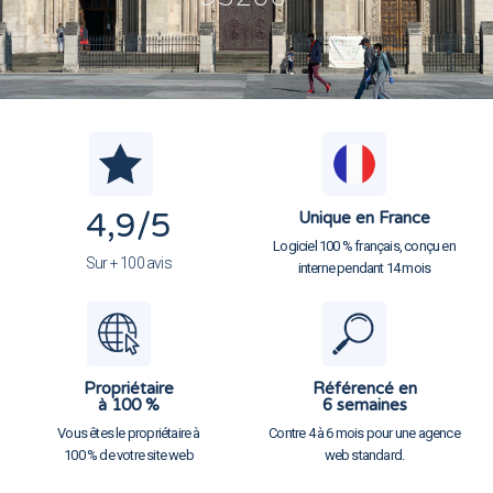
4,9
/5
Unique en France
Logiciel 100 % français, conçu en
Sur + 100 avis
interne pendant 14 mois
Propriétaire
Référencé en
à 100 %
6 semaines
Vous êtes le propriétaire à
Contre 4 à 6 mois pour une agence
100 % de votre site web
web standard.