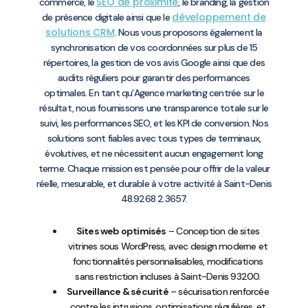
SEO de proximité
commerce, le
, le branding, la gestion
développement de
de présence digitale ainsi que le
solutions CRM
. Nous vous proposons également la
synchronisation de vos coordonnées sur plus de 15
répertoires, la gestion de vos avis Google ainsi que des
audits réguliers pour garantir des performances
optimales. En tant qu’Agence marketing centrée sur le
résultat, nous fournissons une transparence totale sur le
suivi, les performances SEO, et les KPI de conversion. Nos
solutions sont fiables avec tous types de terminaux,
évolutives, et ne nécessitent aucun engagement long
terme. Chaque mission est pensée pour offrir de la valeur
réelle, mesurable, et durable à votre activité à Saint-Denis
48.9268 2.3657.
Sites web optimisés
– Conception de sites
vitrines sous WordPress, avec design moderne et
fonctionnalités personnalisables, modifications
sans restriction incluses à Saint-Denis 93200.
Surveillance & sécurité
– sécurisation renforcée
contre les intrusions, optimisations régulières, et