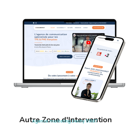
Autre Zone d'Intervention
Agence marketing Dechy 59187