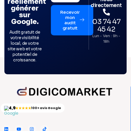
réellement
directement
générer
Recevoir
sur
mon
03 74 47
Google.
audit
45 42
gratuit
Audit gratuit de
Lun - Ven : 9h -
votre visibilité
18h
local, de votre
site web et votre
potentiel de
croissance.
4,9
★★★★★
100+ avis Google