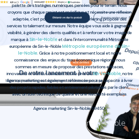
palette de stratégies numériques pensées pour le terrain. Nous
croyons que chaque projet est spécifique et nécessite une réflexion
adaptée, c’est pourquoi notre Agence marketing propose des
services totalement sur mesure. Notre équipe vous aide à gagner en
visibilité, à générer des clients qualifiés et à renforcer votre image de
Sin-le-Noble
marque à
et dans l’intercommunalité Métropole
Métropole européenne de Sin-
européenne de Sin-le-Noble
le-Noble
. Grâce à notre positionnement local et notre
connaissance des enjeux du tissu économique régional, nous
sommes en mesure de proposer des prestations efficaces,
Sin-le-Noble
innovantes et surtout durables. Située près de
, notre
Agence marketing est également référencée pour sa capacité à livrer
des projets rapides, fiables et entièrement pilotables par le client,
avec un suivi technique de qualité et une réactivité exemplaire.
Agence marketing Sin-le-Noble 59450
Agence marketing Sin-le-Noble
59450