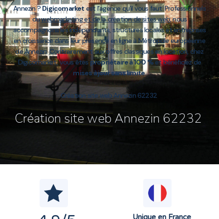
Annezin ?
Digicomarket
est l’agence qu’il vous faut. Professionnels
du
webmarketing et de la création de sites web
, nous
accompagnons les indépendants, structures locales et entreprises
en croissance dans leur présence en ligne à Métropole européenne
de Annezin. Contrairement aux offres classiques en location, chez
Digicomarket, vous êtes
propriétaire à 100 %
et bénéficiez de
mises à jour sans limite
.
Création site web Annezin 62232
Création site web Annezin 62232
Unique en France