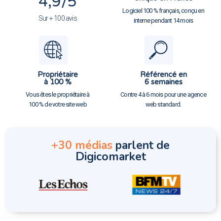
4,9
/5
Logiciel 100 % français, conçu en
Sur + 100 avis
interne pendant 14 mois
Propriétaire
Référencé en
à 100 %
6 semaines
Vous êtes le propriétaire à
Contre 4 à 6 mois pour une agence
100 % de votre site web
web standard.
+30 médias
parlent de
Digicomarket