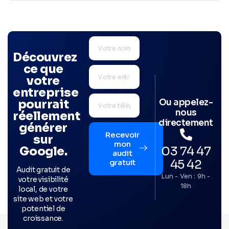
Découvrez
ce que
votre
entreprise
Ou appelez-
pourrait
nous
réellement
directement
générer
Recevoir
sur
mon
03 74 47
Google.
audit
45 42
gratuit
Audit gratuit de
Lun - Ven : 9h -
votre visibilité
18h
local, de votre
site web et votre
potentiel de
croissance.