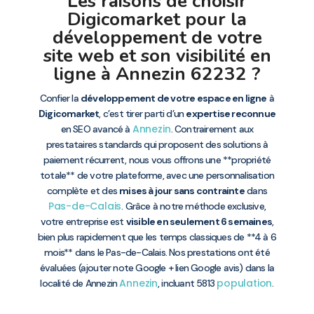
Les raisons de choisir
Digicomarket pour la
développement de votre
site web et son visibilité en
ligne à Annezin 62232 ?
Confier la
développement de votre espace en ligne
à
Digicomarket
, c’est tirer parti d’un
expertise reconnue
Annezin
en SEO avancé à
. Contrairement aux
prestataires standards qui proposent des solutions à
paiement récurrent, nous vous offrons une **propriété
totale** de votre plateforme, avec une personnalisation
complète et des
mises à jour sans contrainte
dans
Pas-de-Calais
. Grâce à notre méthode exclusive,
votre entreprise est
visible en seulement 6 semaines
,
bien plus rapidement que les temps classiques de **4 à 6
mois** dans le Pas-de-Calais. Nos prestations ont été
évaluées (ajouter note Google + lien Google avis) dans la
Annezin
population
localité de Annezin
, incluant 5813
.