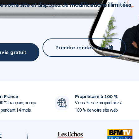
e votre site
et disposez de
modifications illimitées
.
Création site web Blanquefort 33290
Prendre rendez-vous
vis gratuit
Création site web Blanquefo
Création site web Blanquefo
n France
Propriétaire à 100 %
00 % français, conçu
Vous êtes le propriétaire à
e pendant 14 mois
100 % de votre site web
t