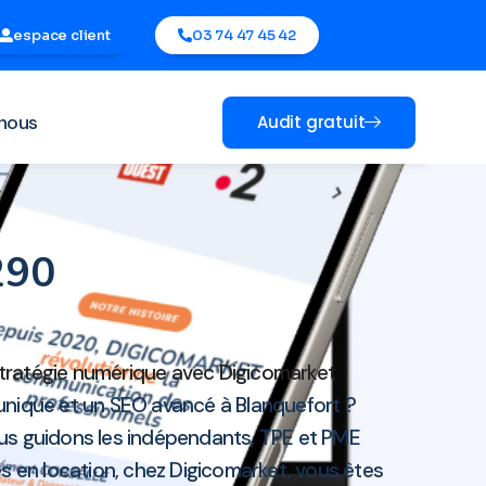
espace client
03 74 47 45 42
nous
Audit gratuit
3290
tratégie numérique avec Digicomarket
unique et un SEO avancé à Blanquefort ?
ous guidons les indépendants, TPE et PME
s en location, chez Digicomarket, vous êtes