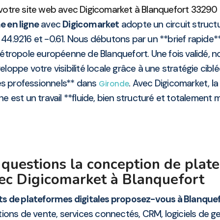
votre site web avec Digicomarket à Blanquefort 33290 :
e en ligne
avec
Digicomarket
adopte un circuit structu
44.9216 et -0.61. Nous débutons par un **brief rapide*
étropole européenne de Blanquefort. Une fois validé, 
veloppe votre visibilité locale grâce à une stratégie cib
es professionnels** dans
. Avec Digicomarket, 
Gironde
ne est un travail **fluide, bien structuré et totalement m
questions la conception de plate
ec Digicomarket à Blanquefort
s de plateformes digitales proposez-vous à Blanquef
utions de vente, services connectés, CRM, logiciels de