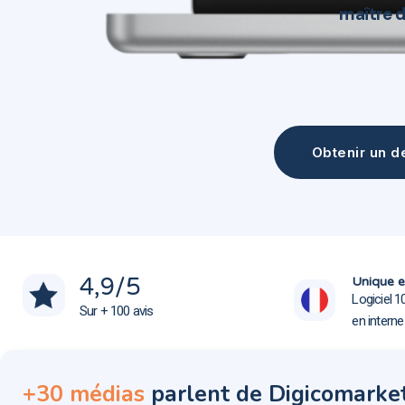
maître d
Obtenir un de
Création site web Blanquefort 33290
Création site web Blanquefort 33290
4,9
/5
Unique e
Logiciel 1
Sur + 100 avis
en intern
+30 médias
parlent de Digicomarke