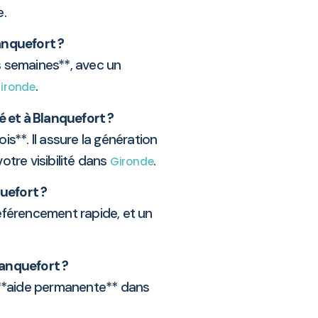
e.
lanquefort ?
s semaines**, avec un
.
ironde
 et à Blanquefort ?
s**. Il assure la génération
tre visibilité dans
.
Gironde
uefort ?
éférencement rapide, et un
lanquefort ?
 **aide permanente** dans