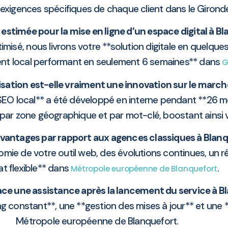
 exigences spécifiques de chaque client dans le Girond
 estimée pour la mise en ligne d’un espace digital à B
misé, nous livrons votre **solution digitale en quelque
nt local performant en seulement 6 semaines** dans
G
sation est-elle vraiment une innovation sur le marché
 SEO local** a été développé en interne pendant **26 moi
ar zone géographique et par mot-clé, boostant ainsi vo
avantages par rapport aux agences classiques à Blanq
mie de votre outil web, des évolutions continues, un r
at flexible** dans
.
Métropole européenne de Blanquefort
ce une assistance après la lancement du service à B
ng constant**, une **gestion des mises à jour** et une
Métropole européenne de Blanquefort.