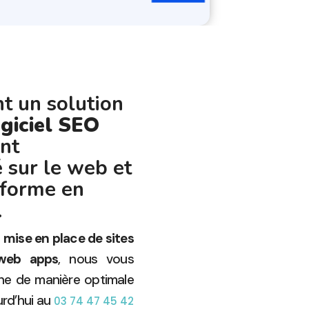
t un solution
ogiciel SEO
nt
é sur le web et
eforme en
.
a
mise en place de sites
 web apps
, nous vous
gne de manière optimale
rd’hui au
03 74 47 45 42