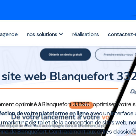
agence
nos solutions
réalisations
contactez-
 site web Blanquefort 3
ment optimisé à Blanquefort 33290 : optimisez votre s
éation de votre plateforme en ligne
avec un interface 
du
marketing digital et de la conception de sites web
, n
nne de Blanquefort. Contrairement aux offres classique