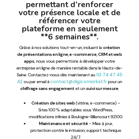
permettant d’renforcer
votre présence locale et de
référencer votre
plateforme en seulement
**6 semaines**.
Grâce à nos solutions tout-en-un, incluant la
création
de présentations en ligne, e-commerce, CRM et web
apps
, nous vous permettons à développer votre
entreprise en ligne de manière rentable dans le Hauts-de-
03 74 47 45
Seine. Contactez-nous dès maintenant au
42
contact@digicomarket.fr
ou par email à
pour un
chiffrage sans engagement
et un
suivi sur mesure
.
Création de sites web
(vitrine, e-commerce) –
Sites 100 % adaptables sous WordPress,
modifications infinies à Boulogne-Billancourt 92100.
Maintenance et sécurité
– Mise à jour,
protection contre le intrusion, support technique
24/7.