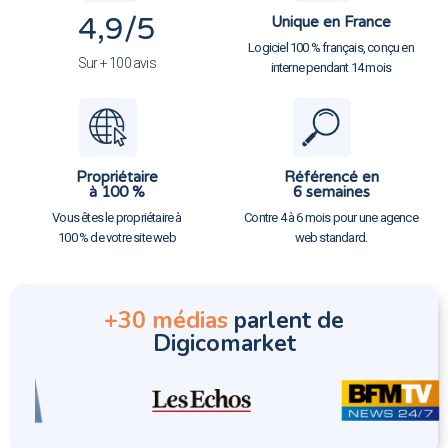
4,9
/5
Unique en France
Logiciel 100 % français, conçu en
Sur + 100 avis
interne pendant 14 mois
Propriétaire
Référencé en
à 100 %
6 semaines
Vous êtes le propriétaire à
Contre 4 à 6 mois pour une agence
100 % de votre site web
web standard.
+30 médias
parlent de
Digicomarket