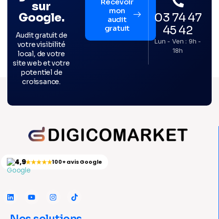
Recevoir
sur
mon
03 74 47
Google.
audit
45 42
gratuit
Audit gratuit de
Lun - Ven : 9h -
votre visibilité
18h
local, de votre
site web et votre
potentiel de
croissance.
4,9
★★★★★
100+ avis Google