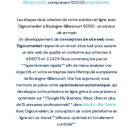
Billancourt
population
, comprenant 120205
.
Les étapes de la création de votre solution en ligne avec
Digicomarket à Boulogne-Billancourt 92100 : un service
clé en main
Un développement de
conception de site web
avec
Digicomarket
respecte un circuit structuré pour assurer
un site web de qualité et conforme aux attentes à
48.8375 et 2.2429. Nous commençons par un
**questionnaire rapide** afin de mieux analyser vos
objectifs et votre entreprise dans Métropole européenne
de Boulogne-Billancourt. Une fois approuvé, nous
mettons en place notre
optimisation automatique
, qui
développe votre présence en ligne grâce à une présence
optimisée sur **Google My Business, Waze, Uber et plus
Hauts-de-Seine
de 15 annuaires professionnels** dans
.
Avec Digicomarket, la conception de votre plateforme en
ligne est un travail **efficace, optimisé et totalement
contrôlé**.