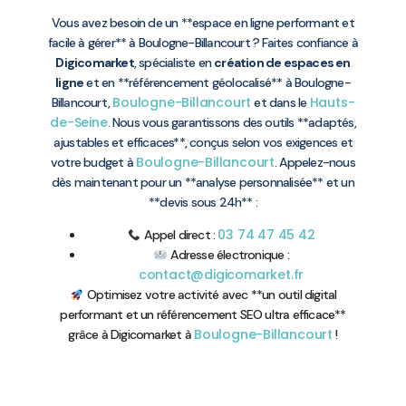
Vous avez besoin de un **espace en ligne performant et
facile à gérer** à Boulogne-Billancourt ? Faites confiance à
Digicomarket
, spécialiste en
création de espaces en
ligne
et en **référencement géolocalisé** à Boulogne-
Boulogne-Billancourt
Hauts-
Billancourt,
et dans le
de-Seine
. Nous vous garantissons des outils **adaptés,
ajustables et efficaces**, conçus selon vos exigences et
Boulogne-Billancourt
votre budget à
. Appelez-nous
dès maintenant pour un **analyse personnalisée** et un
**devis sous 24h** :
03 74 47 45 42
Appel direct :
Adresse électronique :
contact@digicomarket.fr
Optimisez votre activité avec **un outil digital
performant et un référencement SEO ultra efficace**
Boulogne-Billancourt
grâce à Digicomarket à
!