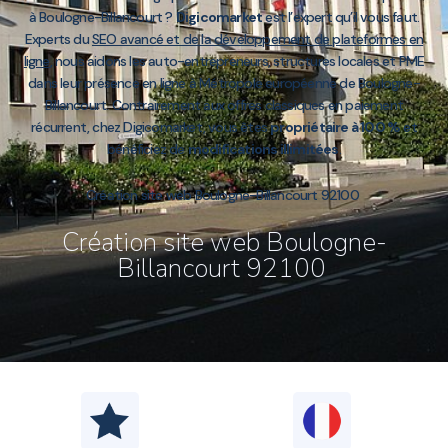
à Boulogne-Billancourt ?
Digicomarket
est l’expert qu’il vous faut.
Experts du
SEO avancé et de la développement de plateformes en
ligne
, nous aidons les auto-entrepreneurs, structures locales et PME
dans leur présence en ligne à Métropole européenne de Boulogne-
Billancourt. Contrairement aux offres classiques en paiement
récurrent, chez Digicomarket, vous êtes
propriétaire à 100 %
et
bénéficiez de
modifications illimitées
.
Création site web Boulogne-Billancourt 92100
Création site web Boulogne-
Billancourt 92100