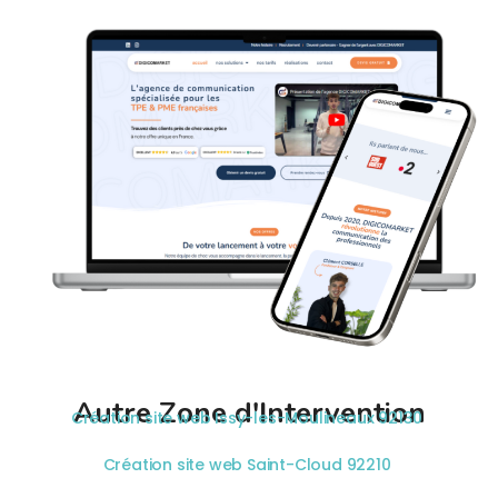
Autre Zone d'Intervention
Création site web Issy-les-Moulineaux 92130
Création site web Saint-Cloud 92210