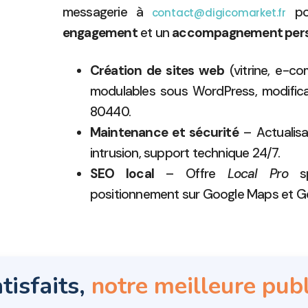
messagerie à
po
contact@digicomarket.fr
engagement
et un
accompagnement pers
Création de sites web
(vitrine, e-c
modulables sous WordPress, modificat
80440.
Maintenance et sécurité
– Actualisa
intrusion, support technique 24/7.
SEO local
– Offre
Local Pro
sp
positionnement sur Google Maps et G
tisfaits,
notre meilleure publ