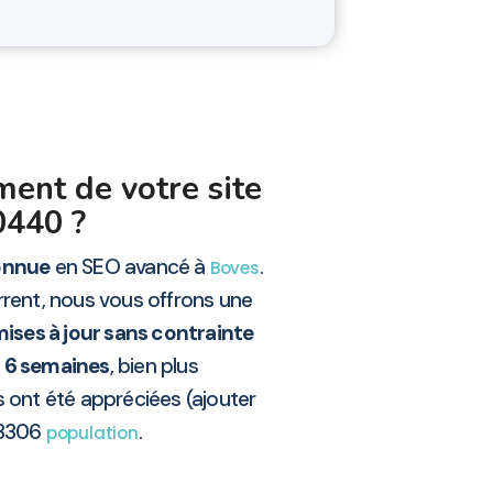
ment de votre site
0440 ?
onnue
en SEO avancé à
.
Boves
rent, nous vous offrons une
ises à jour sans contrainte
t 6 semaines
, bien plus
 ont été appréciées (ajouter
 3306
.
population