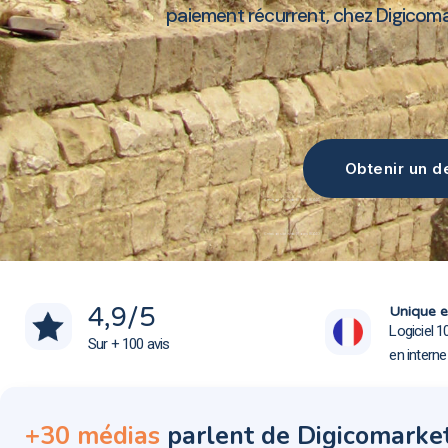
paiement récurrent, chez Digicom
Obtenir un de
Création site web Boves 80440
Création site web Boves 80440
4,9
/5
Unique e
Logiciel 1
Sur + 100 avis
en intern
+30 médias
parlent de Digicomarke