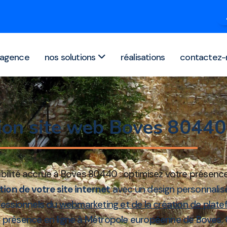
agence
nos solutions
réalisations
contactez-
ion site web Boves 8044
bilité accrue à Boves 80440 : optimisez votre présence
tion de votre site internet
avec un design personnalis
ofessionnels du
webmarketing et de la création de plate
ur présence en ligne à Métropole européenne de Boves. 