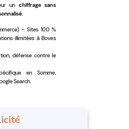
ur un
chiffrage sans
onnalisé
.
ommerce) – Sites 100 %
ions illimitées à Boves
tion, défense contre le
écifique en Somme,
oogle Search.
icité