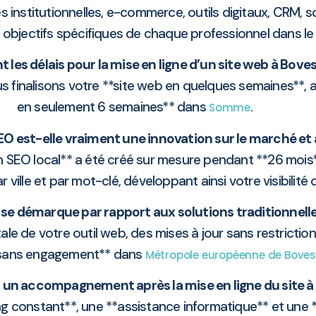
nstitutionnelles, e-commerce, outils digitaux, CRM, so
es objectifs spécifiques de chaque professionnel dans 
t les délais pour la mise en ligne d’un site web à Boves
 finalisons votre **site web en quelques semaines**, 
en seulement 6 semaines** dans
.
Somme
EO est-elle vraiment une innovation sur le marché et 
on SEO local** a été créé sur mesure pendant **26 mois**
 ville et par mot-clé, développant ainsi votre visibilité
e se démarque par rapport aux solutions traditionnelle
le de votre outil web, des mises à jour sans restrictio
 sans engagement** dans
Métropole européenne de Boves
un accompagnement après la mise en ligne du site à
ng constant**, une **assistance informatique** et une