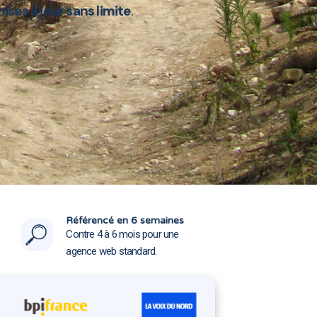
ises à jour sans limite
.
80440
80440
Référencé en 6 semaines
Contre 4 à 6 mois pour une
agence web standard.