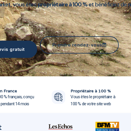
arket, vous êtes
propriétaire à 100 %
et bénéficiez de
m
Création site web Boves 80440
Prendre rendez-vous
vis gratuit
Création site web Boves 
Création site web Boves 
n France
Propriétaire à 100 %
00 % français, conçu
Vous êtes le propriétaire à
e pendant 14 mois
100 % de votre site web
t