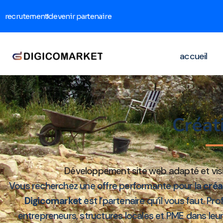
recrutement
devenir partenaire
accueil
Créat
Développement site web adapté et visi
Vous recherchez une offre performante pour la
créa
Digicomarket
est l’partenaire qu’il vous faut. Pr
entrepreneurs, structures locales et PME dans le