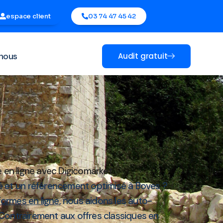
espace client
03 74 47 45 42
nous
Audit gratuit
0
 en ligne avec Digicomarket
é et un référencement optimisé à Boves ?
formes en ligne
, nous aidons les auto-
Contrairement aux offres classiques en