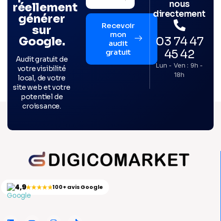
nous
réellement
directement
générer
Recevoir
sur
mon
03 74 47
Google.
audit
45 42
gratuit
Audit gratuit de
Lun - Ven : 9h -
votre visibilité
18h
local, de votre
site web et votre
potentiel de
croissance.
4,9
★★★★★
100+ avis Google