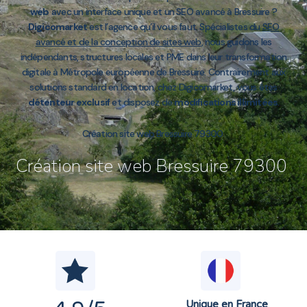
web
avec un interface unique et un SEO avancé à Bressuire ?
Digicomarket
est l’agence qu’il vous faut. Spécialistes du
SEO
avancé et de la conception de sites web
, nous guidons les
indépendants, structures locales et PME dans leur transformation
digitale à Métropole européenne de Bressuire. Contrairement aux
solutions standard en location, chez Digicomarket, vous êtes
détenteur exclusif
et disposez de
modifications illimitées
.
Création site web Bressuire 79300
Création site web Bressuire 79300
Unique en France