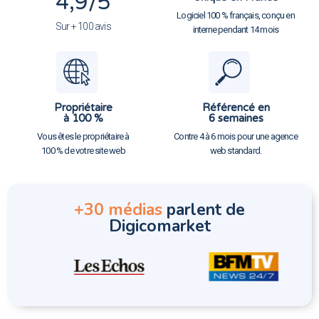
4,9
/5
Logiciel 100 % français, conçu en
Sur + 100 avis
interne pendant 14 mois
Propriétaire
Référencé en
à 100 %
6 semaines
Vous êtes le propriétaire à
Contre 4 à 6 mois pour une agence
100 % de votre site web
web standard.
+30 médias
parlent de
Digicomarket