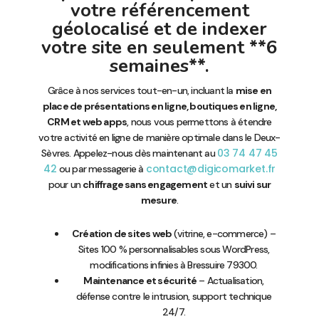
votre référencement
géolocalisé et de indexer
votre site en seulement **6
semaines**.
Grâce à nos services tout-en-un, incluant la
mise en
place de présentations en ligne, boutiques en ligne,
CRM et web apps
, nous vous permettons à étendre
votre activité en ligne de manière optimale dans le Deux-
03 74 47 45
Sèvres. Appelez-nous dès maintenant au
42
contact@digicomarket.fr
ou par messagerie à
pour un
chiffrage sans engagement
et un
suivi sur
mesure
.
Création de sites web
(vitrine, e-commerce) –
Sites 100 % personnalisables sous WordPress,
modifications infinies à Bressuire 79300.
Maintenance et sécurité
– Actualisation,
défense contre le intrusion, support technique
24/7.