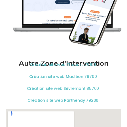
Autre Zone d'Intervention
Création site web Thouars 79100
Création site web Mauléon 79700
Création site web Sèvremont 85700
Création site web Parthenay 79200