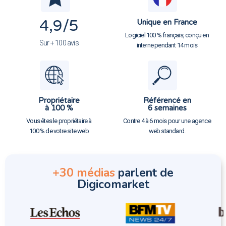
4,9
/5
Unique en France
Logiciel 100 % français, conçu en
Sur + 100 avis
interne pendant 14 mois
Propriétaire
Référencé en
à 100 %
6 semaines
Vous êtes le propriétaire à
Contre 4 à 6 mois pour une agence
100 % de votre site web
web standard.
+30 médias
parlent de
Digicomarket