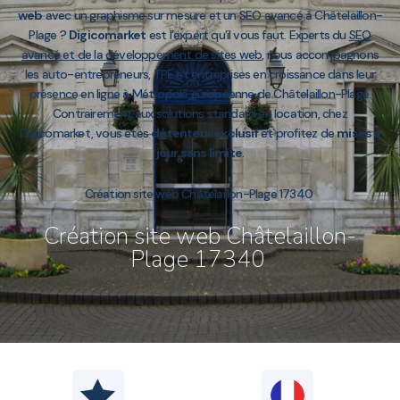
web
avec un graphisme sur mesure et un SEO avancé à Châtelaillon-
Plage ?
Digicomarket
est l’expert qu’il vous faut. Experts du
SEO
avancé et de la développement de sites web
, nous accompagnons
les auto-entrepreneurs, TPE et entreprises en croissance dans leur
présence en ligne à Métropole européenne de Châtelaillon-Plage.
Contrairement aux solutions standard en location, chez
Digicomarket, vous êtes
détenteur exclusif
et profitez de
mises à
jour sans limite
.
Création site web Châtelaillon-Plage 17340
Création site web Châtelaillon-
Plage 17340