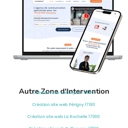
Autre Zone d'Intervention
Création site web Aytré 17440
Création site web Périgny 17180
Création site web La Rochelle 17000