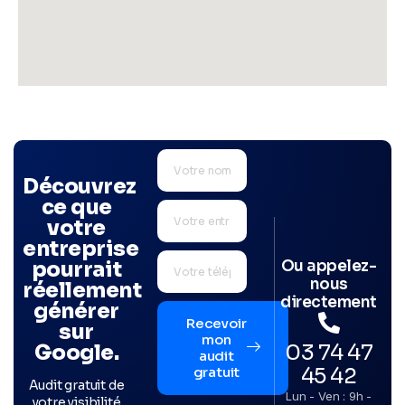
Découvrez
ce que
votre
entreprise
Ou appelez-
pourrait
nous
réellement
directement
générer
Recevoir
sur
mon
03 74 47
Google.
audit
45 42
gratuit
Audit gratuit de
Lun - Ven : 9h -
votre visibilité