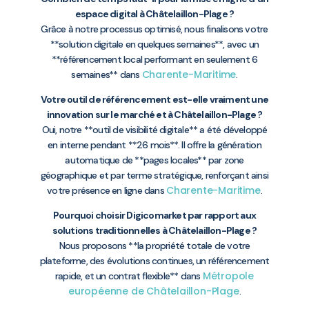
espace digital à Châtelaillon-Plage ?
Grâce à notre processus optimisé, nous finalisons votre
**solution digitale en quelques semaines**, avec un
**référencement local performant en seulement 6
Charente-Maritime
semaines** dans
.
Votre outil de référencement est-elle vraiment une
innovation sur le marché et à Châtelaillon-Plage ?
Oui, notre **outil de visibilité digitale** a été développé
en interne pendant **26 mois**. Il offre la génération
automatique de **pages locales** par zone
géographique et par terme stratégique, renforçant ainsi
Charente-Maritime
votre présence en ligne dans
.
Pourquoi choisir Digicomarket par rapport aux
solutions traditionnelles à Châtelaillon-Plage ?
Nous proposons **la propriété totale de votre
plateforme, des évolutions continues, un référencement
Métropole
rapide, et un contrat flexible** dans
européenne de Châtelaillon-Plage
.