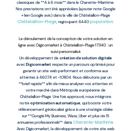
classiques de **4 à 6 mois** dans le Charente-Maritime.
Nos prestations ont été appréciées (ajouter note Google
+ lien Google avis) dans la ville de Châtelaillon-Plage
Châtelaillon-Plage
population
, regroupant 6440
.
Le déroulement de la conception de votre solution en
ligne avec Digicomarket à Châtelaillon-Plage 17340 : un
suivi personnalisé
Un développement de
création de solution digitale
avec
Digicomarket
respecte un parcours optimisé pour
garantir un site web performant et conforme aux
attentes à 46.074 et -1.0804. Nous débutons par un
**brief rapide** afin de mieux analyser vos attentes et
votre marché dans Métropole européenne de
Châtelaillon-Plage. Une fois approuvé, nous intégrons
notre
optimisation automatique
, qui booste votre
référencement géolocalisé grâce à une stratégie ciblée
sur **Google My Business, Waze, Uber et plus de 15
Charente-Maritime
annuaires professionnels** dans
.
Avec Digicomarket, la développement de votre site web