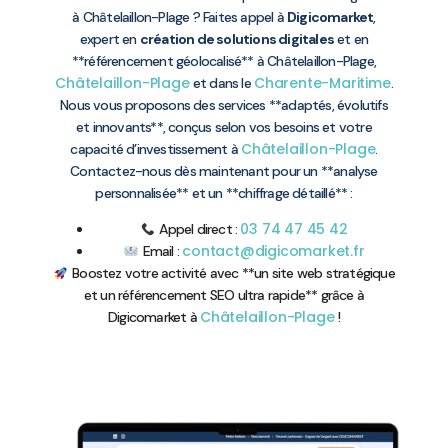
à Châtelaillon-Plage ? Faites appel à
Digicomarket
,
expert en
création de solutions digitales
et en
**référencement géolocalisé** à Châtelaillon-Plage,
Châtelaillon-Plage
Charente-Maritime
et dans le
.
Nous vous proposons des services **adaptés, évolutifs
et innovants**, conçus selon vos besoins et votre
Châtelaillon-Plage
capacité d’investissement à
.
Contactez-nous dès maintenant pour un **analyse
personnalisée** et un **chiffrage détaillé** :
03 74 47 45 42
Appel direct :
contact@digicomarket.fr
Email :
Boostez votre activité avec **un site web stratégique
et un référencement SEO ultra rapide** grâce à
Châtelaillon-Plage
Digicomarket à
!