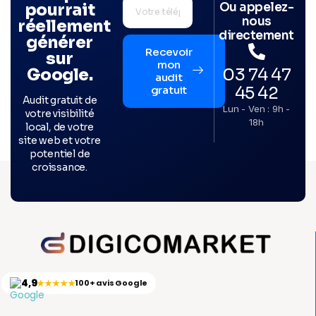
Ou appelez-
pourrait
nous
réellement
directement
générer
Recevoir
sur
mon
03 74 47
Google.
audit
45 42
gratuit
Audit gratuit de
Lun - Ven : 9h -
votre visibilité
18h
local, de votre
site web et votre
potentiel de
croissance.
4,9
★★★★★
100+ avis Google