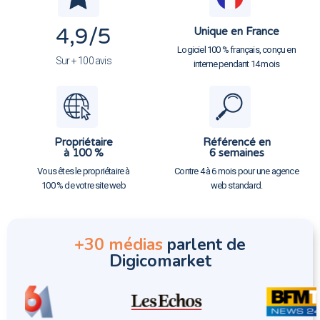
4,9
/5
Unique en France
Logiciel 100 % français, conçu en
Sur + 100 avis
interne pendant 14 mois
Propriétaire
Référencé en
à 100 %
6 semaines
Vous êtes le propriétaire à
Contre 4 à 6 mois pour une agence
100 % de votre site web
web standard.
+30 médias
parlent de
Digicomarket