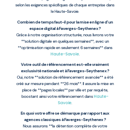
selon les exigences spécifiques de chaque entreprise dans
le Haute-Savoie.
Combien de temps faut-il pour la mise en ligne d’un
espace digital à Faverges-Seythenex ?
Grâce à notre organisation structurée, nous livrons votre
**solution digitale en quelques semaines**, avec un
**optimisation rapide en seulement 6 semaines** dans
Haute-Savoie
.
Votre outil de référencement est-elle vraiment
exclusivité nationale et à Faverges-Seythenex ?
Oui, notre **solution de référencement avancée** a été
créé sur mesure pendant **26 mois**. Il assure la mise en
place de **pages locales** par ville et par requête,
Haute-
boostant ainsi votre référencement dans
Savoie
.
En quoi votre offre se démarque par rapport aux
agences classiques à Faverges-Seythenex ?
Nous assurons **la détention complète de votre