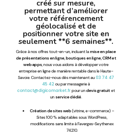
créé sur mesure,
permettant d’améliorer
votre référencement
géolocalisé et de
positionner votre site en
seulement **6 semaines**.
Grâce à nos offres tout-en-un, incluant la
mise en place
de présentations en ligne, boutiques en ligne, CRM et
web apps
, nous vous aidons à développer votre
entreprise en ligne de manière rentable dans le Haute-
03 74 47
Savoie. Contactez-nous dès maintenant au
45 42
ou par messagerie à
contact@digicomarket.fr
pour un
devis gratuit
et
un
service dédié
.
Création de sites web
(vitrine, e-commerce) –
Sites 100 % adaptables sous WordPress,
modifications sans limite à Faverges-Seythenex
74210.