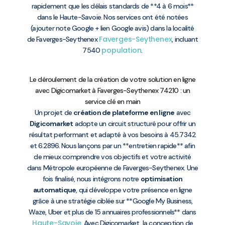
rapidement que les délais standards de **4 à 6 mois**
dans le Haute-Savoie. Nos services ont été notées
(ajouter note Google + lien Google avis) dans la localité
Faverges-Seythenex
de Faverges-Seythenex
, incluant
population
7540
.
Le déroulement de la création de votre solution en ligne
avec Digicomarket à Faverges-Seythenex 74210 : un
service clé en main
Un projet de
création de plateforme en ligne
avec
Digicomarket
adopte un circuit structuré pour offrir un
résultat performant et adapté à vos besoins à 45.7342
et 6.2896. Nous lançons par un **entretien rapide** afin
de mieux comprendre vos objectifs et votre activité
dans Métropole européenne de Faverges-Seythenex. Une
fois finalisé, nous intégrons notre
optimisation
automatique
, qui développe votre présence en ligne
grâce à une stratégie ciblée sur **Google My Business,
Waze, Uber et plus de 15 annuaires professionnels** dans
Haute-Savoie
. Avec Digicomarket, la conception de