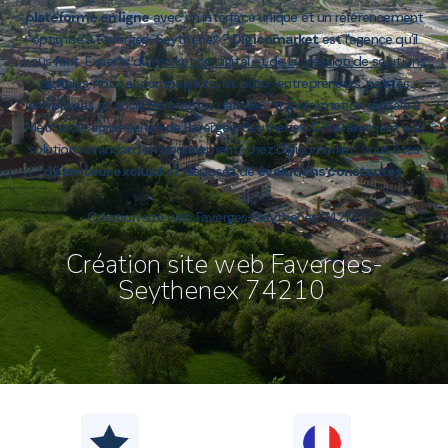
plateforme en ligne
avec un interface unique et un référencement
optimisé à Faverges-Seythenex ?
Digicomarket
est l’agence qu’il
vous faut. Experts du
marketing digital et de la création de solutions
digitales
, nous accompagnons les auto-entrepreneurs, petites
entreprises et sociétés établies dans leur transformation digitale à
Métropole européenne de Faverges-Seythenex. Contrairement aux
solutions standard en abonnement, chez Digicomarket, vous êtes
détenteur exclusif
et disposez de
évolutions constantes
.
Création site web Faverges-Seythenex 74210
Création site web Faverges-
Seythenex 74210