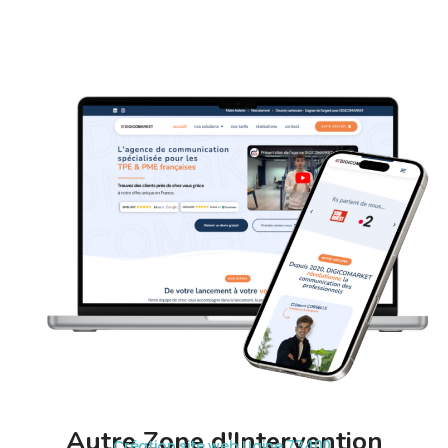
Autre Zone d'Intervention
Création site web Ugine 73400