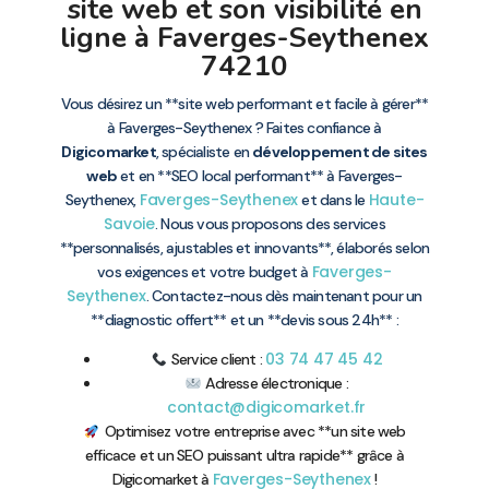
site web et son visibilité en
ligne à Faverges-Seythenex
74210
Vous désirez un **site web performant et facile à gérer**
à Faverges-Seythenex ? Faites confiance à
Digicomarket
, spécialiste en
développement de sites
web
et en **SEO local performant** à Faverges-
Faverges-Seythenex
Haute-
Seythenex,
et dans le
Savoie
. Nous vous proposons des services
**personnalisés, ajustables et innovants**, élaborés selon
Faverges-
vos exigences et votre budget à
Seythenex
. Contactez-nous dès maintenant pour un
**diagnostic offert** et un **devis sous 24h** :
03 74 47 45 42
Service client :
Adresse électronique :
contact@digicomarket.fr
Optimisez votre entreprise avec **un site web
efficace et un SEO puissant ultra rapide** grâce à
Faverges-Seythenex
Digicomarket à
!