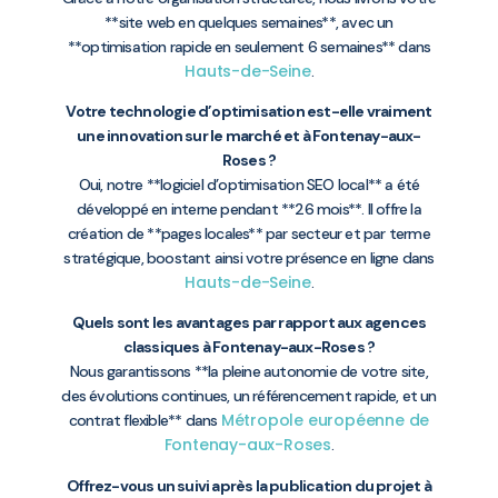
**site web en quelques semaines**, avec un
**optimisation rapide en seulement 6 semaines** dans
Hauts-de-Seine
.
Votre technologie d’optimisation est-elle vraiment
une innovation sur le marché et à Fontenay-aux-
Roses ?
Oui, notre **logiciel d’optimisation SEO local** a été
développé en interne pendant **26 mois**. Il offre la
création de **pages locales** par secteur et par terme
stratégique, boostant ainsi votre présence en ligne dans
Hauts-de-Seine
.
Quels sont les avantages par rapport aux agences
classiques à Fontenay-aux-Roses ?
Nous garantissons **la pleine autonomie de votre site,
des évolutions continues, un référencement rapide, et un
Métropole européenne de
contrat flexible** dans
Fontenay-aux-Roses
.
Offrez-vous un suivi après la publication du projet à