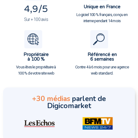
4,9
/5
Unique en France
Logiciel 100 % français, conçu en
Sur + 100 avis
interne pendant 14 mois
Propriétaire
Référencé en
à 100 %
6 semaines
Vous êtes le propriétaire à
Contre 4 à 6 mois pour une agence
100 % de votre site web
web standard.
+30 médias
parlent de
Digicomarket