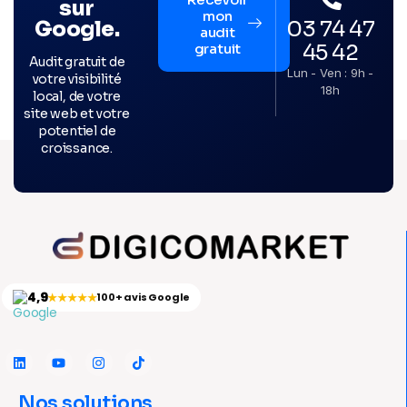
sur
mon
03 74 47
Google.
audit
45 42
gratuit
Audit gratuit de
Lun - Ven : 9h -
votre visibilité
18h
local, de votre
site web et votre
potentiel de
croissance.
4,9
★★★★★
100+ avis Google
Nos solutions