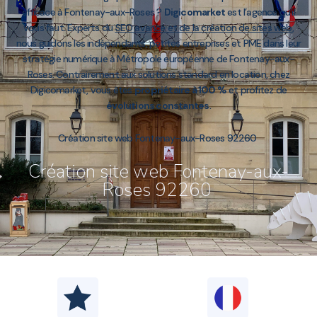
efficace à Fontenay-aux-Roses ?
Digicomarket
est l’agence qu’il
vous faut. Experts du
SEO avancé et de la création de sites web
,
nous guidons les indépendants, petites entreprises et PME dans leur
stratégie numérique à Métropole européenne de Fontenay-aux-
Roses. Contrairement aux solutions standard en location, chez
Digicomarket, vous êtes
propriétaire à 100 %
et profitez de
évolutions constantes
.
Création site web Fontenay-aux-Roses 92260
Création site web Fontenay-aux-
Roses 92260