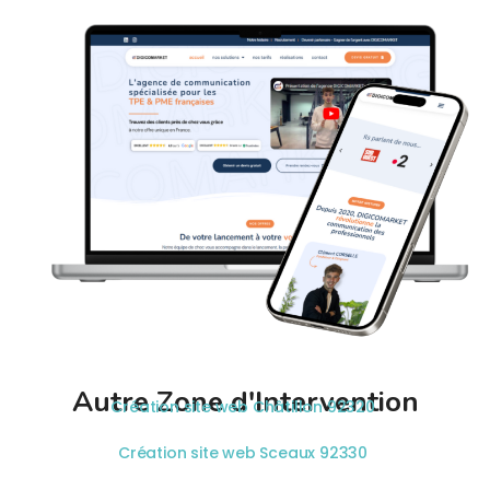
Autre Zone d'Intervention
Création site web Châtillon 92320
Création site web Sceaux 92330