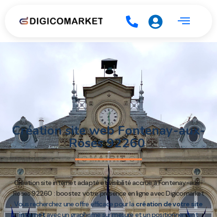
Création site web Fontenay-aux-
Roses 92260
Création site internet adapté et visibilité accrue à Fontenay-aux-
Roses 92260 : boostez votre présence en ligne avec Digicomarket
Vous recherchez une offre efficace pour la
création de votre site
internet
avec un graphisme sur mesure et un positionnement