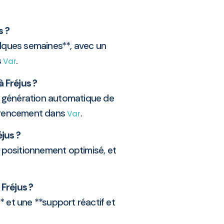
s ?
elques semaines**, avec un
s
.
Var
 Fréjus ?
e la génération automatique de
férencement dans
.
Var
jus ?
n positionnement optimisé, et
Fréjus ?
 et une **support réactif et