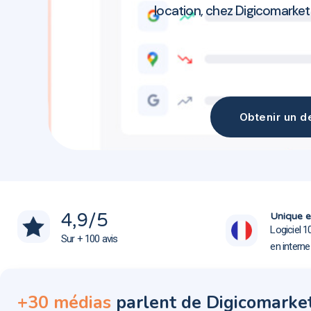
location, chez Digicomarket
Obtenir un de
Création site web Fréjus 83370
Création site web Fréjus 83370
4,9
/5
Unique e
Logiciel 1
Sur + 100 avis
en intern
+30 médias
parlent de Digicomarke