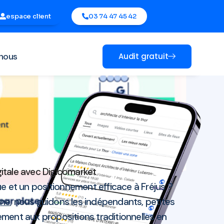
espace client
03 74 47 45 42
nous
Audit gratuit
0
igitale avec Digicomarket
e et un positionnement efficace à Fréjus ?
gne
, nous guidons les indépendants, petites
ement aux propositions traditionnelles en