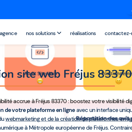
agence
nos solutions
réalisations
contactez-
ion site web Fréjus 8337
ibilité accrue à Fréjus 83370 : boostez votre visibilité d
 de votre plateforme en ligne
avec un interface uniqu
 du
webmarketing et de la création de plateformes en li
e numérique à Métropole européenne de Fréjus. Contrair