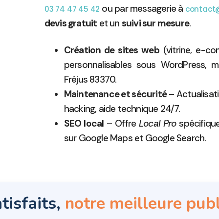
ou par messagerie à
03 74 47 45 42
contact@
devis gratuit
et un
suivi sur mesure
.
Création de sites web
(vitrine, e-c
personnalisables sous WordPress, mod
Fréjus 83370.
Maintenance et sécurité
– Actualisati
hacking, aide technique 24/7.
SEO local
– Offre
Local Pro
spécifiqu
sur Google Maps et Google Search.
tisfaits,
notre meilleure publ