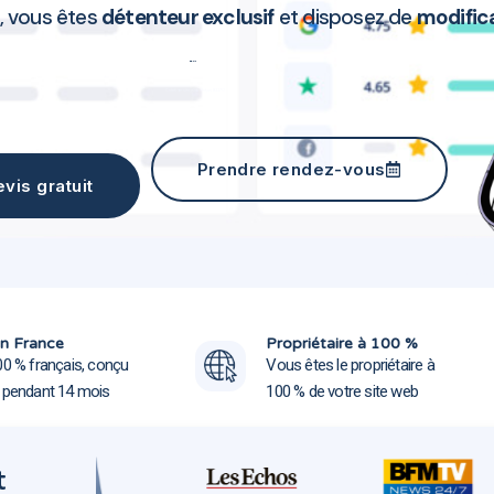
, vous êtes
détenteur exclusif
et disposez de
modifica
Création site web Fréjus 83370
Prendre rendez-vous
vis gratuit
Création site web Fréjus 
Création site web Fréjus 
n France
Propriétaire à 100 %
00 % français, conçu
Vous êtes le propriétaire à
e pendant 14 mois
100 % de votre site web
t