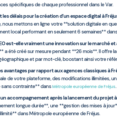
ces spécifiques de chaque professionnel dans le Var.
 les délais pour la création d’un espace digital à Fréju
 nous mettons en ligne votre **solution digitale en qu
ment local performant en seulement 6 semaines** dan
EO est-elle vraiment une innovation sur le marché et à
tale** a été créé sur mesure pendant **26 mois**. Il offr
 géographique et par mot-clé, boostant ainsi votre ré
es avantages par rapport aux agences classiques à Fré
ale de votre plateforme, des modifications illimitées, u
e sans contrainte** dans
.
Métropole européenne de Fréjus
un accompagnement après la lancement du projet à 
ment longue durée**, une **gestion des mises à jour**
illimité** dans Métropole européenne de Fréjus.