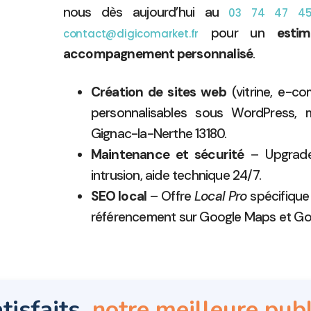
nous dès aujourd’hui au
03 74 47 4
pour un
estim
contact@digicomarket.fr
accompagnement personnalisé
.
Création de sites web
(vitrine, e-c
personnalisables sous WordPress, mo
Gignac-la-Nerthe 13180.
Maintenance et sécurité
– Upgrade,
intrusion, aide technique 24/7.
SEO local
– Offre
Local Pro
spécifique
référencement sur Google Maps et Go
tisfaits,
notre meilleure publ