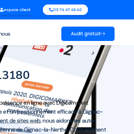
espace client
03 74 47 45 42
nous
Audit gratuit
 13180
 présence en ligne avec Digicomarket
e et un positionnement efficace à Gignac-
ment de sites web
, nous aidons les auto-
opéenne de Gignac-la-Nerthe. Contrairement