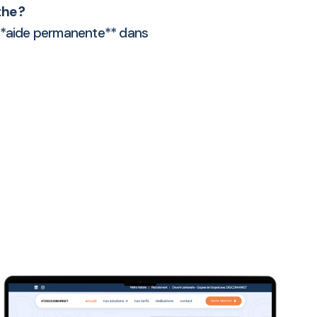
the ?
 **aide permanente** dans