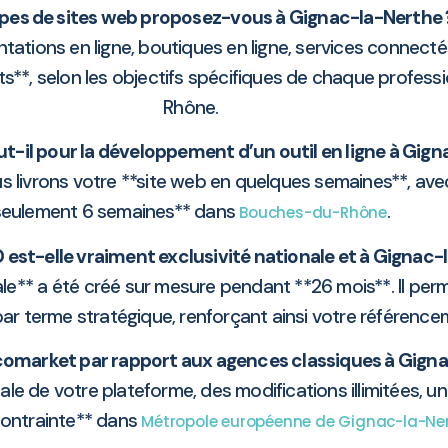
pes de sites web proposez-vous à Gignac-la-Nerthe 
tions en ligne, boutiques en ligne, services connectés
ients**, selon les objectifs spécifiques de chaque profe
Rhône.
-il pour la développement d’un outil en ligne à Gign
 livrons votre **site web en quelques semaines**, ave
seulement 6 semaines** dans
.
Bouches-du-Rhône
 est-elle vraiment exclusivité nationale et à Gignac-
gitale** a été créé sur mesure pendant **26 mois**. Il pe
par terme stratégique, renforçant ainsi votre référenc
icomarket par rapport aux agences classiques à Gign
ale de votre plateforme, des modifications illimitées, u
contrainte** dans
Métropole européenne de Gignac-la-Ne