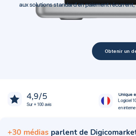
aux solutions standard en paiement récurrent,
Obtenir un de
Création site web Gignac-la-Nerthe 13180
Création site web Gignac-la-Nerthe 13180
4,9
/5
Unique e
Logiciel 1
Sur + 100 avis
en intern
+30 médias
parlent de Digicomarke