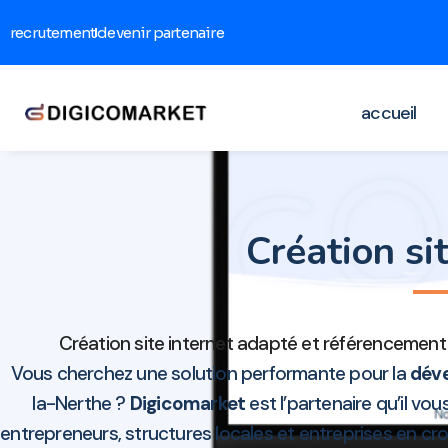
recrutement
devenir partenaire
accueil
Création s
Création site internet adapté et référencement
Vous cherchez une solution performante pour la
déve
la-Nerthe ?
Digicomarket
est l’partenaire qu’il vo
entrepreneurs, structures locales et entreprises en c