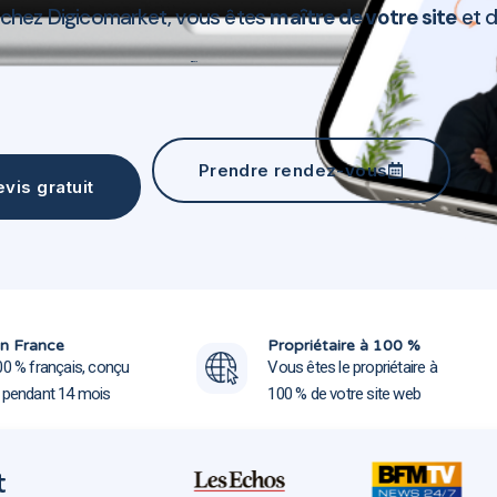
 chez Digicomarket, vous êtes
maître de votre site
et 
Création site web Gignac-la-Nerthe 13180
Prendre rendez-vous
vis gratuit
Création site web Gignac-la-N
Création site web Gignac-la-N
n France
Propriétaire à 100 %
00 % français, conçu
Vous êtes le propriétaire à
e pendant 14 mois
100 % de votre site web
t