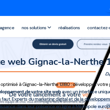
agence
nos solutions
réalisations
contactez-
ite web Gignac-la-Nerthe
 optimisé à Gignac-la-Nerthe 13180 : développez votre
loppement de votre site web
avec un interface uniqu
us faut. Experts du
marketing digital et de la développe
roissance dans leur présence en ligne à Métropole eur