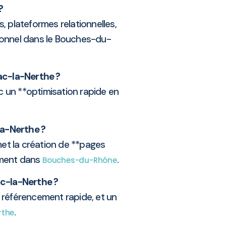
?
, plateformes relationnelles,
ssionnel dans le Bouches-du-
ac-la-Nerthe ?
c un **optimisation rapide en
la-Nerthe ?
rmet la création de **pages
ement dans
.
Bouches-du-Rhône
ac-la-Nerthe ?
n référencement rapide, et un
.
rthe