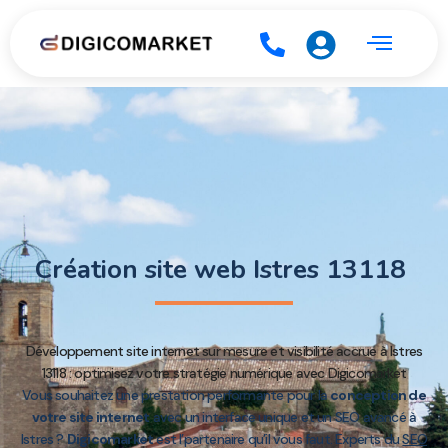
Création site web Istres 13118
Développement site internet sur mesure et visibilité accrue à Istres
13118 : optimisez votre stratégie numérique avec Digicomarket
Vous souhaitez une prestation performante pour la
conception de
votre site internet
avec un interface unique et un SEO avancé à
Istres ?
Digicomarket
est l’partenaire qu’il vous faut. Experts du
SEO