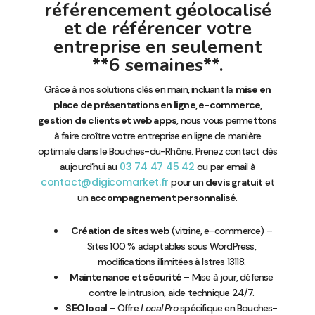
référencement géolocalisé
et de référencer votre
entreprise en seulement
**6 semaines**.
Grâce à nos solutions clés en main, incluant la
mise en
place de présentations en ligne, e-commerce,
gestion de clients et web apps
, nous vous permettons
à faire croître votre entreprise en ligne de manière
optimale dans le Bouches-du-Rhône. Prenez contact dès
03 74 47 45 42
aujourd’hui au
ou par email à
contact@digicomarket.fr
pour un
devis gratuit
et
un
accompagnement personnalisé
.
Création de sites web
(vitrine, e-commerce) –
Sites 100 % adaptables sous WordPress,
modifications illimitées à Istres 13118.
Maintenance et sécurité
– Mise à jour, défense
contre le intrusion, aide technique 24/7.
SEO local
– Offre
Local Pro
spécifique en Bouches-