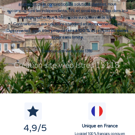
avancé et de la conception de solutions digitales
, nous
accompagnons les indépendants, TPE et sociétés établies dans leur
stratégie numérique à Métropole européenne de Istres.
Contrairement aux solutions standard en abonnement, chez
Digicomarket, vous êtes
propriétaire à 100 %
et profitez de
mises
à jour sans limite
.
Création site web Istres 13118
Création site web Istres 13118
4,9
/5
Unique en France
Logiciel 100 % français, conçu en