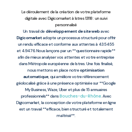
Le déroulement de la création de votre plateforme
digitale avec Digicomarket à Istres 13118 : un suivi
personnalisé
Un travail de
développement de site web
avec
Digicomarket
adopte un processus structuré pour offrir
un rendu efficace et conforme aux attentes à 43.5455
et 4.9476. Nous lançons par un **questionnaire rapide**
afin de mieux analyser vos attentes et votre entreprise
dans Métropole européenne de Istres. Une fois finalisé,
nous mettons en place notre
optimisation
automatique
, qui améliore votre référencement
géolocalisé grâce à une présence optimisée sur **Google
My Business, Waze, Uber et plus de 15 annuaires
Bouches-du-Rhône
professionnels** dans
. Avec
Digicomarket, la conception de votre plateforme en ligne
est un travail **efficace, bien structuré et totalement
maîtrisé**.