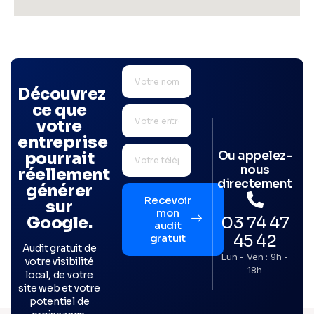
Découvrez
ce que
votre
entreprise
Ou appelez-
pourrait
nous
réellement
directement
générer
Recevoir
sur
mon
03 74 47
Google.
audit
45 42
gratuit
Audit gratuit de
Lun - Ven : 9h -
votre visibilité
18h
local, de votre
site web et votre
potentiel de