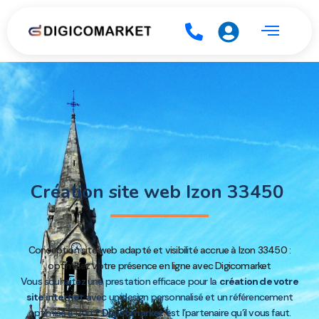
Création site web Izon 33450
Conception site web adapté et visibilité accrue à Izon 33450 :
optimisez votre présence en ligne avec Digicomarket
Vous souhaitez une prestation efficace pour la
création de votre
site internet
avec un design personnalisé et un référencement
optimisé à Izon ?
Digicomarket
est l’partenaire qu’il vous faut.