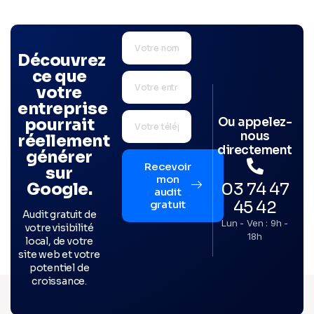
Découvrez
ce que
votre
entreprise
Ou appelez-
pourrait
nous
réellement
directement
générer
Recevoir
sur
mon
03 74 47
Google.
audit
45 42
gratuit
Audit gratuit de
Lun - Ven : 9h -
votre visibilité
18h
local, de votre
site web et votre
potentiel de
croissance.