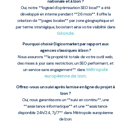
nationale et à Izon ?
Oui, notre **logiciel d’optimisation SEO local** a été
développé en interne pendant **26 mois**. Il offre la
création de **pages locales** par zone géographique et
par terme stratégique, boostant ainsi votre visibilité dans
Gironde
.
Pourquoi choisir Digicomarket par rapport aux
agences classiques à Izon ?
Nous assurons **la propriété totale de votre outil web,
des mises à jour sans restriction, un SEO performant, et
Métropole
un service sans engagement** dans
européenne de Izon
.
Offrez-vous un suivi après la mise en ligne du projet à
Izon ?
Oui, nous garantissons un **suivi en continu**, une
**assistance informatique** et une **assistance
disponible 24h/24, 7j/7** dans Métropole européenne
de Izon.