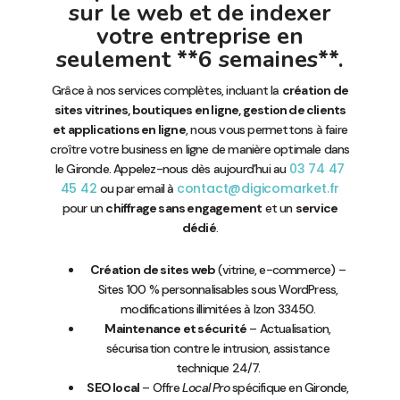
sur le web et de indexer
votre entreprise en
seulement **6 semaines**.
Grâce à nos services complètes, incluant la
création de
sites vitrines, boutiques en ligne, gestion de clients
et applications en ligne
, nous vous permettons à faire
croître votre business en ligne de manière optimale dans
03 74 47
le Gironde. Appelez-nous dès aujourd’hui au
45 42
contact@digicomarket.fr
ou par email à
pour un
chiffrage sans engagement
et un
service
dédié
.
Création de sites web
(vitrine, e-commerce) –
Sites 100 % personnalisables sous WordPress,
modifications illimitées à Izon 33450.
Maintenance et sécurité
– Actualisation,
sécurisation contre le intrusion, assistance
technique 24/7.
SEO local
– Offre
Local Pro
spécifique en Gironde,