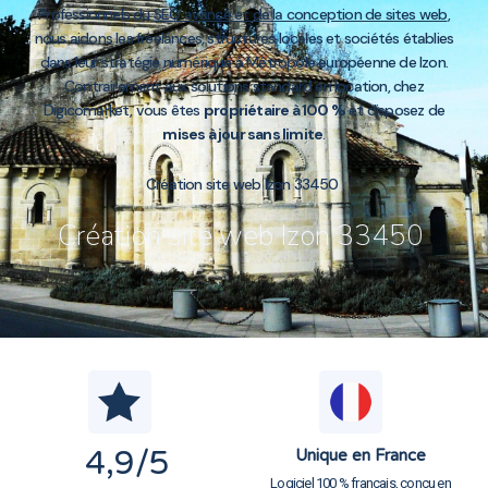
Professionnels du
SEO avancé et de la conception de sites web
,
nous aidons les freelances, structures locales et sociétés établies
dans leur stratégie numérique à Métropole européenne de Izon.
Contrairement aux solutions standard en location, chez
Digicomarket, vous êtes
propriétaire à 100 %
et disposez de
mises à jour sans limite
.
Création site web Izon 33450
Création site web Izon 33450
4,9
/5
Unique en France
Logiciel 100 % français, conçu en