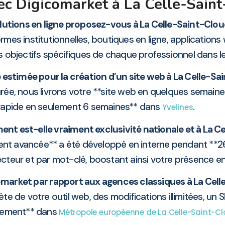
vec Digicomarket à La Celle-Sain
lutions en ligne proposez-vous à La Celle-Saint-Clou
es institutionnelles, boutiques en ligne, applications 
les objectifs spécifiques de chaque professionnel dans le
e estimée pour la création d’un site web à La Celle-Sa
rée, nous livrons votre **site web en quelques semaine
rapide en seulement 6 semaines** dans
.
Yvelines
ent est-elle vraiment exclusivité nationale et à La C
ent avancée** a été développé en interne pendant **26 m
ecteur et par mot-clé, boostant ainsi votre présence e
omarket par rapport aux agences classiques à La Cell
e de votre outil web, des modifications illimitées, un 
gement** dans
Métropole européenne de La Celle-Saint-C