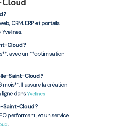
t-Cloud
d ?
web, CRM, ERP et portails
 Yvelines.
int-Cloud ?
s**, avec un **optimisation
elle-Saint-Cloud ?
ois**. Il assure la création
n ligne dans
.
Yvelines
e-Saint-Cloud ?
SEO performant, et un service
.
loud