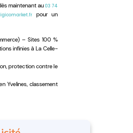
 dès maintenant au
03 74
pour un
gicomarket.fr
ommerce) – Sites 100 %
ons infinies à La Celle-
on, protection contre le
en Yvelines, classement
icité