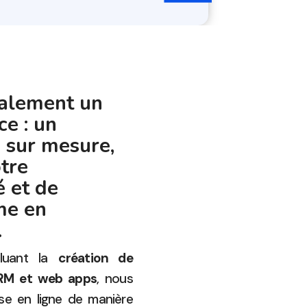
galement un
ce : un
 sur mesure,
tre
 et de
me en
.
cluant la
création de
CRM et web apps
, nous
ise en ligne de manière