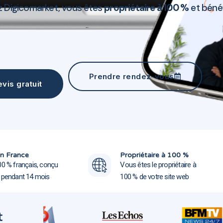
ez Digicomarket, vous êtes
propriétaire à 100 %
et béné
Création site web La Celle-Saint-Cloud 78170
Prendre rendez-vous
vis gratuit
Création site web La Celle-Sain
Création site web La Celle-Sain
n France
Propriétaire à 100 %
00 % français, conçu
Vous êtes le propriétaire à
e pendant 14 mois
100 % de votre site web
t