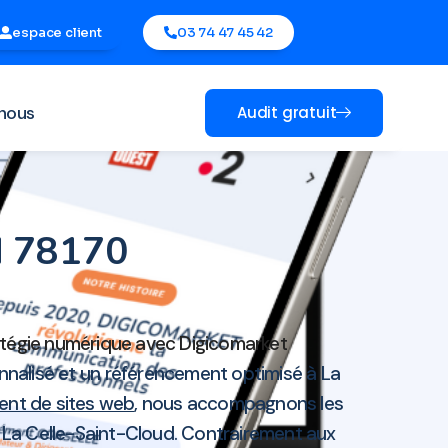
espace client
03 74 47 45 42
nous
Audit gratuit
ud 78170
ratégie numérique avec Digicomarket
nalisé et un référencement optimisé à La
ent de sites web
, nous accompagnons les
e La Celle-Saint-Cloud. Contrairement aux