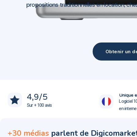
propositions traditionnelles en location, ch
Obtenir un de
Création site web La Celle-Saint-Cloud 78170
Création site web La Celle-Saint-Cloud 78170
4,9
/5
Unique e
Logiciel 1
Sur + 100 avis
en intern
+30 médias
parlent de Digicomarke