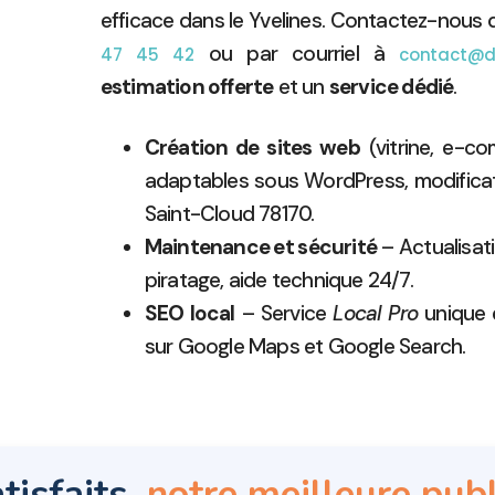
efficace dans le Yvelines. Contactez-nous
ou par courriel à
47 45 42
contact@di
estimation offerte
et un
service dédié
.
Création de sites web
(vitrine, e-c
adaptables sous WordPress, modificati
Saint-Cloud 78170.
Maintenance et sécurité
– Actualisati
piratage, aide technique 24/7.
SEO local
– Service
Local Pro
unique 
sur Google Maps et Google Search.
tisfaits,
notre meilleure publ