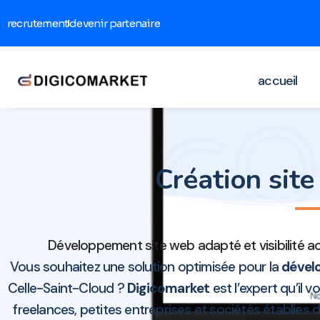
recrutement
devenir partenaire
accueil
Création sit
Développement site web adapté et visibilité a
Vous souhaitez une solution optimisée pour la
dévelo
Celle-Saint-Cloud ?
Digicomarket
est l’expert qu’il 
freelances, petites entreprises et sociétés établie