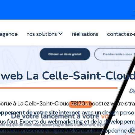
agence
nos solutions
réalisations
contactez-
e web La Celle-Saint-Clo
ccrue à La Celle-Saint-Cloud 78170 : boostez votre st
ppement de votre site internet
avec un design person
vous faut. Experts du
webmarketing et de la développem
s dans leur présence en ligne à Métropole européenne d