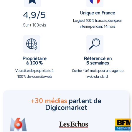
4,9
/5
Unique en France
Logiciel 100 % français, conçu en
Sur + 100 avis
interne pendant 14 mois
Propriétaire
Référencé en
à 100 %
6 semaines
Vous êtes le propriétaire à
Contre 4 à 6 mois pour une agence
100 % de votre site web
web standard.
+30 médias
parlent de
Digicomarket