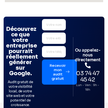
Découvrez
ce que
votre
entreprise
Ou appelez-
pourrait
nous
réellement
directement
générer
Recevoir
sur
mon
03 74 47
Google.
audit
45 42
gratuit
Audit gratuit de
Lun - Ven : 9h -
votre visibilité
18h
local, de votre
site web et votre
potentiel de
croissance.