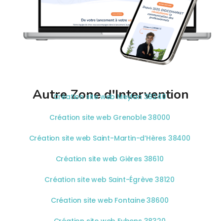
Autre Zone d'Intervention
Création site web Meylan 38240
Création site web Grenoble 38000
Création site web Saint-Martin-d’Hères 38400
Création site web Gières 38610
Création site web Saint-Égrève 38120
Création site web Fontaine 38600
Création site web Eybens 38320