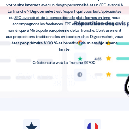
votre site internet
avec un design personnalisé et un SEO avancé à
La Tronche ?
Digicomarket
est l’expert qu’il vous faut. Spécialistes
du
SEO avancé et de la conception de plateformes en ligne
, nous
accompagnons les freelances, TPE et PME dans leur stratégie
numérique à Métropole européenne de La Tronche. Contrairement
aux propositions traditionnelles en location, chez Digicomarket, vous
êtes
propriétaire à 100 %
et bénéficiez de
mises à jour sans
limite
.
Création site web La Tronche 38700
Création site web La Tronche
38700