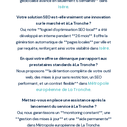
géolocalisé avancé en seulement 6 semaines** dans
Isère
.
Votre solution SEO est-elle vraiment une innovation
sur le marché et à La Tronche ?
Oui, notre **logiciel d’optimisation SEO local** a été
développé en interne pendant **26 mois**. Il offre la
génération automatique de **pages locales** par ville et
Isère
par requête, renforçant ainsi votre visibilité dans
.
En quoi votre offre se démarque par rapport aux
prestataires standards à La Tronche ?
Nous proposons **la détention complète de votre outil
web, des mises à jour sans restriction, un SEO
Métropole
performant, et un contrat flexible** dans
européenne de La Tronche
.
Mettez-vous en place une assistance après la
lancement du service à La Tronche ?
Oui, nous garantissons un **monitoring constant**, une
**gestion des mises à jour** et une **aide permanente**
dans Métropole européenne de La Tronche.