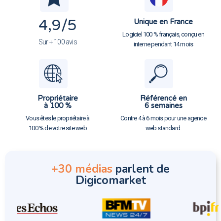
4,9
/5
Unique en France
Logiciel 100 % français, conçu en
Sur + 100 avis
interne pendant 14 mois
Propriétaire
Référencé en
à 100 %
6 semaines
Vous êtes le propriétaire à
Contre 4 à 6 mois pour une agence
100 % de votre site web
web standard.
+30 médias
parlent de
Digicomarket