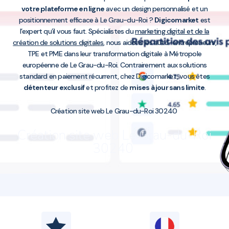
votre plateforme en ligne
avec un design personnalisé et un
positionnement efficace à Le Grau-du-Roi ?
Digicomarket
est
l’expert qu’il vous faut. Spécialistes du
marketing digital et de la
création de solutions digitales
, nous aidons les auto-entrepreneurs,
TPE et PME dans leur transformation digitale à Métropole
européenne de Le Grau-du-Roi. Contrairement aux solutions
standard en paiement récurrent, chez Digicomarket, vous êtes
détenteur exclusif
et profitez de
mises à jour sans limite
.
Création site web Le Grau-du-Roi 30240
Création site web Le Grau-du-Roi
30240