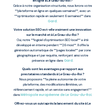
en ligne à Le Grau-du-Roi ?
Grâce à notre organisation structurée, nous livrons votre
**plateforme en ligne en quelques semaines**, avec un
**optimisation rapide en seulement 6 semaines** dans
Gard
.
Votre solution SEO est-elle vraiment une innovation
sur le marché et à Le Grau-du-Roi ?
Oui, notre **logiciel d’optimisation SEO local** a été
développé en interne pendant **26 mois**. Il offre la
génération automatique de **pages locales** par zone
géographique et par requête, renforçant ainsi votre
Gard
présence en ligne dans
.
Quels sont les avantages par rapport aux
prestataires standards à Le Grau-du-Roi ?
Nous proposons **la pleine autonomie de votre
plateforme, des modifications illimitées, un
référencement rapide, et un service sans engagement**
Métropole européenne de Le Grau-du-Roi
dans
.
Offrez-vous un suivi après la lancement du site à Le