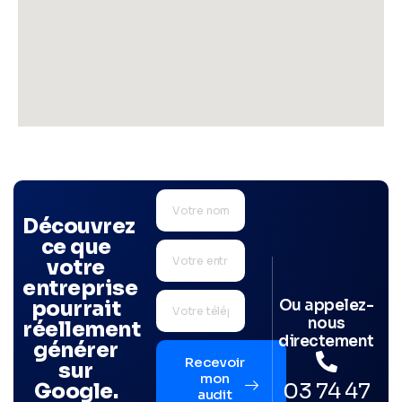
Découvrez
ce que
votre
entreprise
Ou appelez-
pourrait
nous
réellement
directement
générer
Recevoir
sur
mon
03 74 47
Google.
audit