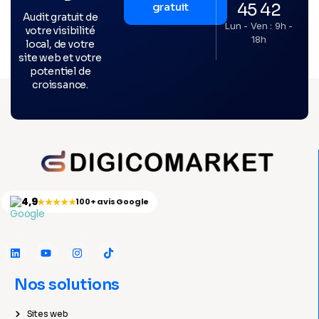
45 42
gratuit
Audit gratuit de
Lun - Ven : 9h -
votre visibilité
18h
local, de votre
site web et votre
potentiel de
croissance.
4,9
★★★★★
100+ avis Google
Nos solutions
Sites web