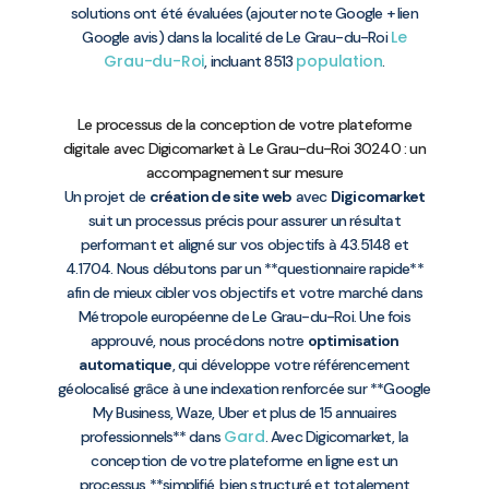
solutions ont été évaluées (ajouter note Google + lien
Le
Google avis) dans la localité de Le Grau-du-Roi
Grau-du-Roi
population
, incluant 8513
.
Le processus de la conception de votre plateforme
digitale avec Digicomarket à Le Grau-du-Roi 30240 : un
accompagnement sur mesure
Un projet de
création de site web
avec
Digicomarket
suit un processus précis pour assurer un résultat
performant et aligné sur vos objectifs à 43.5148 et
4.1704. Nous débutons par un **questionnaire rapide**
afin de mieux cibler vos objectifs et votre marché dans
Métropole européenne de Le Grau-du-Roi. Une fois
approuvé, nous procédons notre
optimisation
automatique
, qui développe votre référencement
géolocalisé grâce à une indexation renforcée sur **Google
My Business, Waze, Uber et plus de 15 annuaires
Gard
professionnels** dans
. Avec Digicomarket, la
conception de votre plateforme en ligne est un
processus **simplifié, bien structuré et totalement