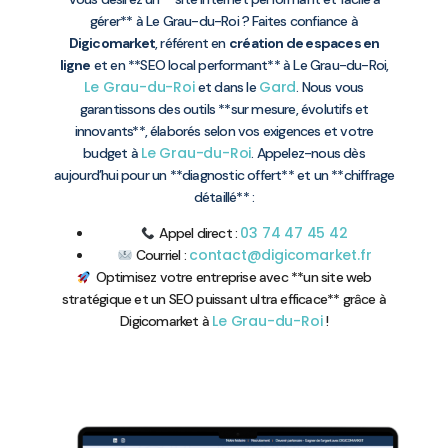
gérer** à Le Grau-du-Roi ? Faites confiance à
Digicomarket
, référent en
création de espaces en
ligne
et en **SEO local performant** à Le Grau-du-Roi,
Le Grau-du-Roi
Gard
et dans le
. Nous vous
garantissons des outils **sur mesure, évolutifs et
innovants**, élaborés selon vos exigences et votre
Le Grau-du-Roi
budget à
. Appelez-nous dès
aujourd’hui pour un **diagnostic offert** et un **chiffrage
détaillé** :
03 74 47 45 42
Appel direct :
contact@digicomarket.fr
Courriel :
Optimisez votre entreprise avec **un site web
stratégique et un SEO puissant ultra efficace** grâce à
Le Grau-du-Roi
Digicomarket à
!