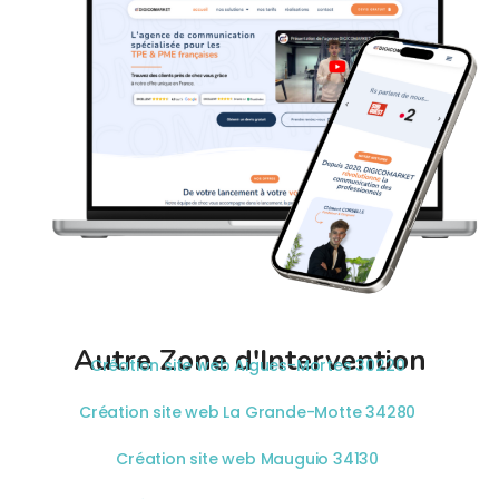
Autre Zone d'Intervention
Création site web Aigues-Mortes 30220
Création site web La Grande-Motte 34280
Création site web Mauguio 34130