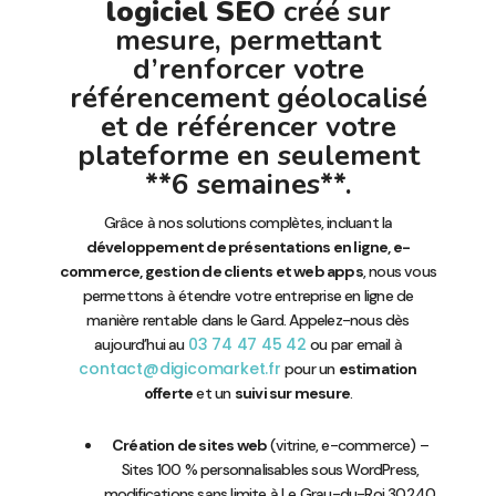
logiciel SEO
créé sur
mesure, permettant
d’renforcer votre
référencement géolocalisé
et de référencer votre
plateforme en seulement
**6 semaines**.
Grâce à nos solutions complètes, incluant la
développement de présentations en ligne, e-
commerce, gestion de clients et web apps
, nous vous
permettons à étendre votre entreprise en ligne de
manière rentable dans le Gard. Appelez-nous dès
03 74 47 45 42
aujourd’hui au
ou par email à
contact@digicomarket.fr
pour un
estimation
offerte
et un
suivi sur mesure
.
Création de sites web
(vitrine, e-commerce) –
Sites 100 % personnalisables sous WordPress,
modifications sans limite à Le Grau-du-Roi 30240.