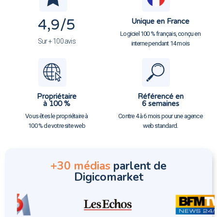
4,9
/5
Unique en France
Logiciel 100 % français, conçu en
Sur + 100 avis
interne pendant 14 mois
Propriétaire
Référencé en
à 100 %
6 semaines
Vous êtes le propriétaire à
Contre 4 à 6 mois pour une agence
100 % de votre site web
web standard.
+30 médias
parlent de
Digicomarket