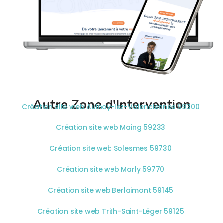
Autre Zone d'Intervention
Création site web Aulnoy-lez-Valenciennes 59300
Création site web Maing 59233
Création site web Solesmes 59730
Création site web Marly 59770
Création site web Berlaimont 59145
Création site web Trith-Saint-Léger 59125