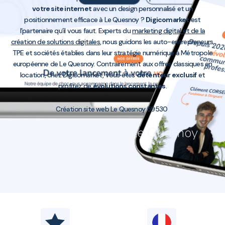
votre site internet
avec un design personnalisé et un
positionnement efficace à Le Quesnoy ?
Digicomarket
est
l’partenaire qu’il vous faut. Experts du
marketing digital et de la
création de solutions digitales
, nous guidons les auto-entrepreneurs,
TPE et sociétés établies dans leur stratégie numérique à Métropole
européenne de Le Quesnoy. Contrairement aux offres classiques en
location, chez Digicomarket, vous êtes
détenteur exclusif
et
profitez de
évolutions constantes
.
Création site web Le Quesnoy 59530
Création site web Le Quesnoy
59530